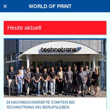
WORLD OF PRINT
Toggle
navigation
Heute aktuell
34 NACHWUCHSKRÄFTE STARTEN BEI
TECHNOTRANS INS BERUFSLEBEN