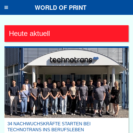
WORLD OF PRINT
Toggle
navigation
Heute aktuell
34 NACHWUCHSKRÄFTE STARTEN BEI
TECHNOTRANS INS BERUFSLEBEN