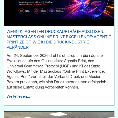
WENN KI-AGENTEN DRUCKAUFTRÄGE AUSLÖSEN:
MASTERCLASS ONLINE PRINT EXCELLENCE: AGENTIC
PRINT ZEIGT, WIE KI DIE DRUCKINDUSTRIE
VERÄNDERT
Am 24. September 2026 dreht sich alles um die nächste
Evolutionsstufe des Onlineprints: Agentic Print, das
Universal Commerce Protocol (UCP) und KI-gestützte
Workflows. Mit der Masterclass "Online Print Excellence:
Agentic Print" vermittelt der Verband Druck und Medien
Bayern praxisnah, wie sich Druckunternehmen erfolgreich
auf diese Entwicklung vorbereiten können.
Weiterlesen...