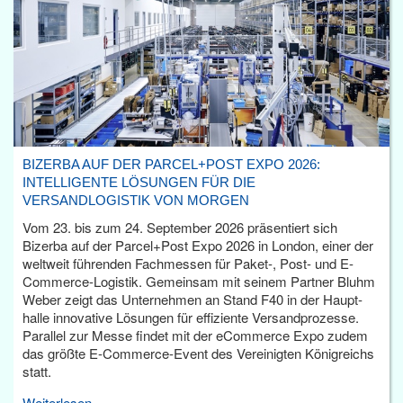
BIZERBA AUF DER PARCEL+POST EXPO 2026:
INTELLIGENTE LÖSUNGEN FÜR DIE
VERSANDLOGISTIK VON MORGEN
Vom 23. bis zum 24. September 2026 präsentiert sich
Bizerba auf der Parcel+Post Expo 2026 in London, einer der
weltweit führenden Fachmessen für Paket-, Post- und E-
Commerce-Logistik. Gemeinsam mit seinem Partner Bluhm
Weber zeigt das Unternehmen an Stand F40 in der Haupt­
halle innovative Lösungen für effiziente Versandprozesse.
Parallel zur Messe findet mit der eCommerce Expo zudem
das größte E-Commerce-Event des Vereinigten Königreichs
statt.
Weiterlesen...