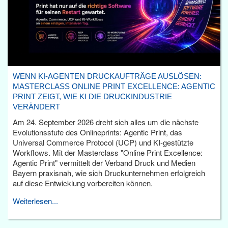
WENN KI-AGENTEN DRUCKAUFTRÄGE AUSLÖSEN:
MASTERCLASS ONLINE PRINT EXCELLENCE: AGENTIC
PRINT ZEIGT, WIE KI DIE DRUCKINDUSTRIE
VERÄNDERT
Am 24. September 2026 dreht sich alles um die nächste
Evolutionsstufe des Onlineprints: Agentic Print, das
Universal Commerce Protocol (UCP) und KI-gestützte
Workflows. Mit der Masterclass "Online Print Excellence:
Agentic Print" vermittelt der Verband Druck und Medien
Bayern praxisnah, wie sich Druckunternehmen erfolgreich
auf diese Entwicklung vorbereiten können.
Weiterlesen...