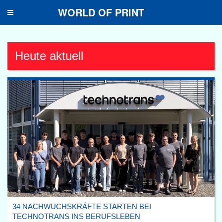
WORLD OF PRINT
Toggle
navigation
Heute aktuell
34 NACHWUCHSKRÄFTE STARTEN BEI
TECHNOTRANS INS BERUFSLEBEN