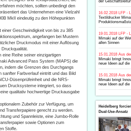
der Geschäftsleitu
n erfahren möchten, sollten unbedingt den
räsentiert das Unternehmen eine Vielzahl
16.02.2018
LFP - L
Textildrucker Mima
0B MkII eindeutig zu den Höhepunkten
Produktionsmaßsta
 einer Geschwindigkeit von bis zu 385
19.01.2018
LFP - L
uktionsspektrum, angefangen bei Mustern
Mimaki auf der Wet
usätzlicher Druckmodus mit einer Auflösung
allen Sinnen
 Druckqualität.
15.01.2018
Aus de
eine Reihe seiner einzigartigen
Mimaki bringt Inno
 Mimaki Advanced Pass System (MAPS) die
neue Ideen auf die
gen, indem die Grenzen des Durchgangs
anfter Farbverlauf eintritt und das Bild
15.01.2018
Aus de
 NCU-Düsenprüfeinheit und die NRS-
Mimaki bringt Inno
neue Ideen auf die
en Drucksysteme integriert, so dass
 eine qualitativ hochwertige Druckausgabe
n optionalem Zubehör zur Verfügung, um
Heidelberg forcier
 und Transferpapiere gerecht zu werden.
Dual-Use-Ansatz
ichtung und Spannleiste, eine Jumbo-Rolle
ransferpapier sowie Optionen zum
en Stoffe.