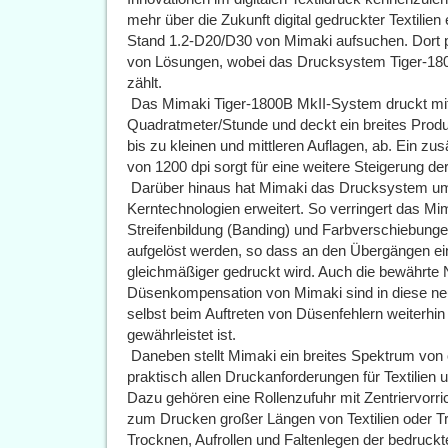
mehr über die Zukunft digital gedruckter Textilie
Stand 1.2-D20/D30 von Mimaki aufsuchen. Dort p
von Lösungen, wobei das Drucksystem Tiger-180
zählt.
 Das Mimaki Tiger-1800B MkII-System druckt mit
Quadratmeter/Stunde und deckt ein breites Prod
bis zu kleinen und mittleren Auflagen, ab. Ein z
von 1200 dpi sorgt für eine weitere Steigerung der
 Darüber hinaus hat Mimaki das Drucksystem um 
Kerntechnologien erweitert. So verringert das
Streifenbildung (Banding) und Farbverschiebun
aufgelöst werden, so dass an den Übergängen ein s
gleichmäßiger gedruckt wird. Auch die bewährte
Düsenkompensation von Mimaki sind in diese neu
selbst beim Auftreten von Düsenfehlern weiterhin
gewährleistet ist.
 Daneben stellt Mimaki ein breites Spektrum vo
praktisch allen Druckanforderungen für Textilien
Dazu gehören eine Rollenzufuhr mit Zentriervorr
zum Drucken großer Längen von Textilien oder T
Trocknen, Aufrollen und Faltenlegen der bedruckt