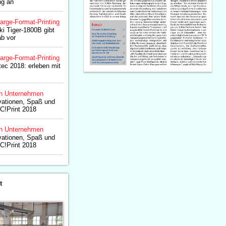
ng an
arge-Format-Printing
ki Tiger-1800B gibt
b vor
arge-Format-Printing
ec 2018: erleben mit
n Unternehmen
vationen, Spaß und
 C!Print 2018
n Unternehmen
vationen, Spaß und
 C!Print 2018
t