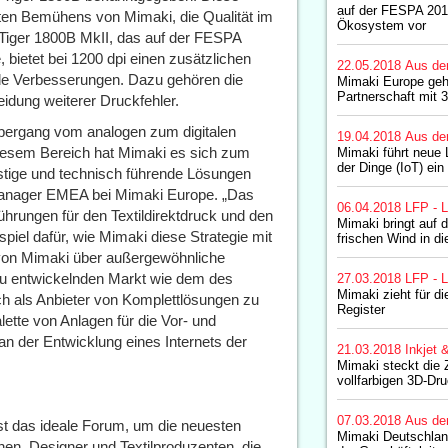
auf der FESPA 201
eten Bemühens von Mimaki, die Qualität im
Ökosystem vor
 Tiger 1800B MkII, das auf der FESPA
, bietet bei 1200 dpi einen zusätzlichen
22.05.2018
Aus de
de Verbesserungen. Dazu gehören die
Mimaki Europe geht
Partnerschaft mit 
eidung weiterer Druckfehler.
r Übergang vom analogen zum digitalen
19.04.2018
Aus de
 diesem Bereich hat Mimaki es sich zum
Mimaki führt neue 
der Dinge (IoT) ein
stige und technisch führende Lösungen
Manager EMEA bei Mimaki Europe. „Das
06.04.2018
LFP - L
hrungen für den Textildirektdruck und den
Mimaki bringt auf d
spiel dafür, wie Mimaki diese Strategie mit
frischen Wind in d
 von Mimaki über außergewöhnliche
eu entwickelnden Markt wie dem des
27.03.2018
LFP - L
Mimaki zieht für di
sich als Anbieter von Komplettlösungen zu
Register
lette von Anlagen für die Vor- und
an der Entwicklung eines Internets der
21.03.2018
Inkjet 
Mimaki steckt die 
vollfarbigen 3D-Dr
07.03.2018
Aus de
ist das ideale Forum, um die neuesten
Mimaki Deutschlan
nen. Designer und Textilproduzenten, die