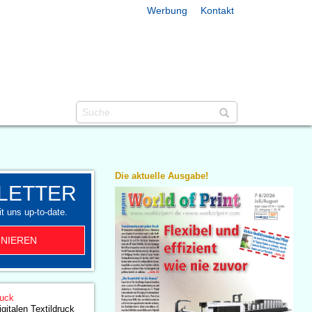
Werbung
Kontakt
Die aktuelle Ausgabe!
LETTER
t uns up-to-date.
NIEREN
ruck
igitalen Textildruck