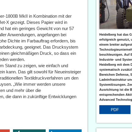
r-1800B MkII in Kombination mit der
et-X gezeigt. Dieses Papier wird in
 hat ein geringes Gewicht von nur 57
 aller Anwendungen, angefangen bei
Heidelberg hat das G
erfolgreich genutzt,
he Dichte im Farbauftrag erfordern, bis
einem breiter aufgest
 Farbdeckung, geeignet. Das Drucksystem
Technologieunterneh
 einen gleichmäßigen Druck, so dass ein
beschleunigen. Auf 
eden werden.
Industrie- und Syst
Heidelberg mit dem 
m Stand zu zeigen, wie einfach und
systematisch zusätzl
sein kann. Das gilt sowohl für Neueinsteiger
Bereichen Defense, S
raditionellen Textildruckverfahren um den
Ladeinfrastruktur und
huysen. „Wie immer werden unsere
Systemlösungen. Zent
ten und mehr über die
Ausrichtung ist die B
entsprechenden Aktiv
, die dann in zukünftige Entwicklungen
Advanced Technologi
PDF