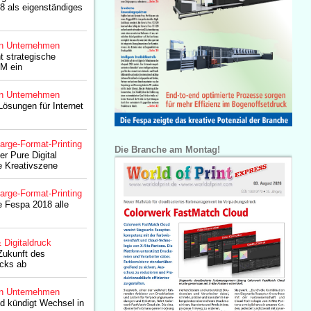
8 als eigenständiges
n Unternehmen
 strategische
3M ein
n Unternehmen
Lösungen für Internet
arge-Format-Printing
Die Branche am Montag!
er Pure Digital
ie Kreativszene
arge-Format-Printing
e Fespa 2018 alle
& Digitaldruck
Zukunft des
ucks ab
n Unternehmen
d kündigt Wechsel in