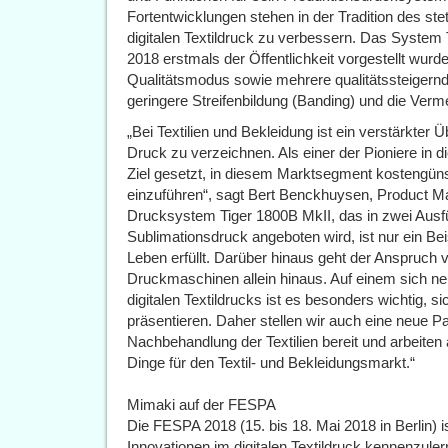
Fortentwicklungen stehen in der Tradition des st
digitalen Textildruck zu verbessern. Das System
2018 erstmals der Öffentlichkeit vorgestellt wurde
Qualitätsmodus sowie mehrere qualitätssteigern
geringere Streifenbildung (Banding) und die Verm
„Bei Textilien und Bekleidung ist ein verstärkte
Druck zu verzeichnen. Als einer der Pioniere in
Ziel gesetzt, in diesem Marktsegment kostengün
einzuführen“, sagt Bert Benckhuysen, Product 
Drucksystem Tiger 1800B MkII, das in zwei Ausfü
Sublimationsdruck angeboten wird, ist nur ein Bei
Leben erfüllt. Darüber hinaus geht der Anspruch
Druckmaschinen allein hinaus. Auf einem sich n
digitalen Textildrucks ist es besonders wichtig, 
präsentieren. Daher stellen wir auch eine neue Pa
Nachbehandlung der Textilien bereit und arbeiten 
Dinge für den Textil- und Bekleidungsmarkt.“
Mimaki auf der FESPA
Die FESPA 2018 (15. bis 18. Mai 2018 in Berlin) 
Innovationen im digitalen Textildruck kennenzuler