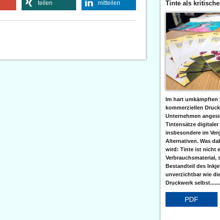
Tinte als kritisch
teilen
mitteilen
Im hart umkämpften 
kommerziellen Druc
Unternehmen angesic
Tintensätze digitaler
insbesondere im Verg
Alternativen. Was da
wird: Tinte ist nicht 
Verbrauchsmaterial, 
Bestandteil des Inkj
unverzichtbar wie di
Druckwerk selbst......
PDF