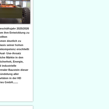
eschäftsjahr 2025/2026
 um ihre Entwicklung zu
ellten
men deutlich zu
Basis seiner hohen
emkompetenz erschließt
Dual- Use-Ansatz
iche Märkte in den
icherheit, Energie,
 industrielle
raler Baustein dieser
ündelung aller
itäten in der HD
es GmbH.......