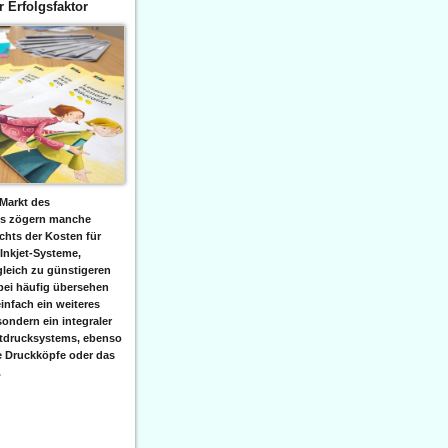
er Erfolgsfaktor
Markt des
ks zögern manche
hts der Kosten für
 Inkjet-Systeme,
leich zu günstigeren
bei häufig übersehen
einfach ein weiteres
sondern ein integraler
etdrucksystems, ebenso
e Druckköpfe oder das
.