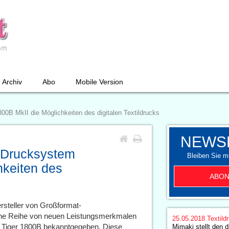
Archiv
Abo
Mobile Version
00B MkII die Möglichkeiten des digitalen Textildrucks
NEWS
m Drucksystem
Bleiben Sie mi
hkeiten des
ABON
rsteller von Großformat-
 eine Reihe von neuen Leistungsmerkmalen
25.05.2018
Textild
m Tiger 1800B bekanntgegeben. Diese
Mimaki stellt den d