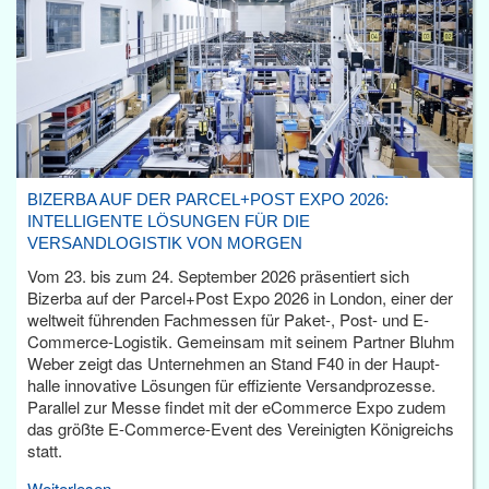
BIZERBA AUF DER PARCEL+POST EXPO 2026:
INTELLIGENTE LÖSUNGEN FÜR DIE
VERSANDLOGISTIK VON MORGEN
Vom 23. bis zum 24. September 2026 präsentiert sich
Bizerba auf der Parcel+Post Expo 2026 in London, einer der
weltweit führenden Fachmessen für Paket-, Post- und E-
Commerce-Logistik. Gemeinsam mit seinem Partner Bluhm
Weber zeigt das Unternehmen an Stand F40 in der Haupt­
halle innovative Lösungen für effiziente Versandprozesse.
Parallel zur Messe findet mit der eCommerce Expo zudem
das größte E-Commerce-Event des Vereinigten Königreichs
statt.
Weiterlesen...