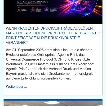
WENN KI-AGENTEN DRUCKAUFTRÄGE AUSLÖSEN:
MASTERCLASS ONLINE PRINT EXCELLENCE: AGENTIC
PRINT ZEIGT, WIE KI DIE DRUCKINDUSTRIE
VERÄNDERT
Am 24. September 2026 dreht sich alles um die nächste
Evolutionsstufe des Onlineprints: Agentic Print, das
Universal Commerce Protocol (UCP) und KI-gestützte
Workflows. Mit der Masterclass "Online Print Excellence:
Agentic Print" vermittelt der Verband Druck und Medien
Bayern praxisnah, wie sich Druckunternehmen erfolgreich
auf diese Entwicklung vorbereiten können.
Weiterlesen...