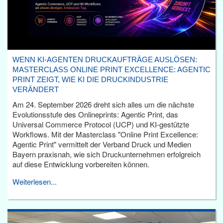
WENN KI-AGENTEN DRUCKAUFTRÄGE AUSLÖSEN:
MASTERCLASS ONLINE PRINT EXCELLENCE: AGENTIC
PRINT ZEIGT, WIE KI DIE DRUCKINDUSTRIE
VERÄNDERT
Am 24. September 2026 dreht sich alles um die nächste
Evolutionsstufe des Onlineprints: Agentic Print, das
Universal Commerce Protocol (UCP) und KI-gestützte
Workflows. Mit der Masterclass "Online Print Excellence:
Agentic Print" vermittelt der Verband Druck und Medien
Bayern praxisnah, wie sich Druckunternehmen erfolgreich
auf diese Entwicklung vorbereiten können.
Weiterlesen...