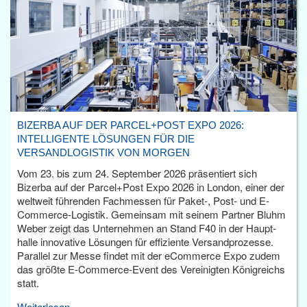
BIZERBA AUF DER PARCEL+POST EXPO 2026:
INTELLIGENTE LÖSUNGEN FÜR DIE
VERSANDLOGISTIK VON MORGEN
Vom 23. bis zum 24. September 2026 präsentiert sich
Bizerba auf der Parcel+Post Expo 2026 in London, einer der
weltweit führenden Fachmessen für Paket-, Post- und E-
Commerce-Logistik. Gemeinsam mit seinem Partner Bluhm
Weber zeigt das Unternehmen an Stand F40 in der Haupt­
halle innovative Lösungen für effiziente Versandprozesse.
Parallel zur Messe findet mit der eCommerce Expo zudem
das größte E-Commerce-Event des Vereinigten Königreichs
statt.
Weiterlesen...