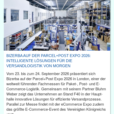
BIZERBA AUF DER PARCEL+POST EXPO 2026:
INTELLIGENTE LÖSUNGEN FÜR DIE
VERSANDLOGISTIK VON MORGEN
Vom 23. bis zum 24. September 2026 präsentiert sich
Bizerba auf der Parcel+Post Expo 2026 in London, einer der
weltweit führenden Fachmessen für Paket-, Post- und E-
Commerce-Logistik. Gemeinsam mit seinem Partner Bluhm
Weber zeigt das Unternehmen an Stand F40 in der Haupt­
halle innovative Lösungen für effiziente Versandprozesse.
Parallel zur Messe findet mit der eCommerce Expo zudem
das größte E-Commerce-Event des Vereinigten Königreichs