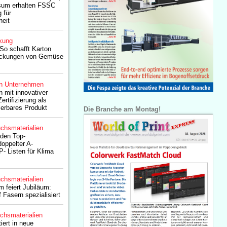
sum erhalten FSSC
 für
heit
kung
 So schafft Karton
packungen von Gemüse
n Unternehmen
 mit innovativer
ertifizierung als
ierbares Produkt
Die Branche am Montag!
chsmaterialien
 den Top-
oppelter A-
P- Listen für Klima
chsmaterialien
 feiert Jubiläum:
 Fasern spezialisiert
chsmaterialien
iert in neue