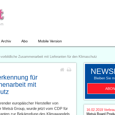
Archiv
Abo
Mobile Version
vorbildliche Zusammenarbeit mit Lieferanten für den Klimaschutz
NEWS
rkennung für
Bleiben Sie mi
menarbeit mit
ABON
hutz
render europäischer Hersteller von
r Metsä Group, wurde jetzt vom CDP für
16.02.2019
Verbrau
feranten zur Bekämpfung des Klimawandels
Metsä Board Produ