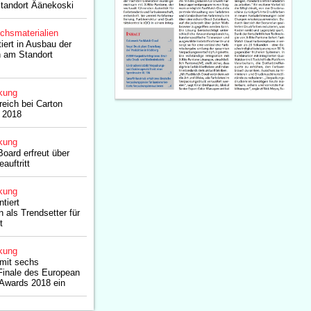
Standort Äänekoski
chsmaterialien
iert in Ausbau der
 am Standort
kung
reich bei Carton
 2018
kung
oard erfreut über
auftritt
kung
tiert
als Trendsetter für
t
kung
 mit sechs
Finale des European
 Awards 2018 ein