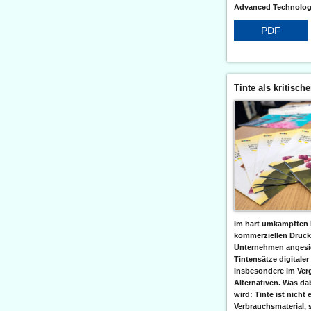
Advanced Technologi
PDF
Tinte als kritisch
Im hart umkämpften 
kommerziellen Druc
Unternehmen angesic
Tintensätze digitaler
insbesondere im Verg
Alternativen. Was da
wird: Tinte ist nicht 
Verbrauchsmaterial, 