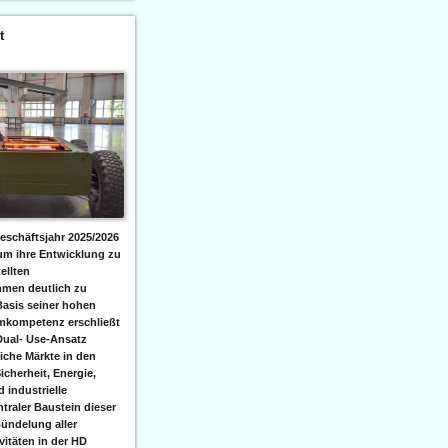
t
eschäftsjahr 2025/2026
 um ihre Entwicklung zu
ellten
men deutlich zu
Basis seiner hohen
emkompetenz erschließt
Dual- Use-Ansatz
iche Märkte in den
icherheit, Energie,
 industrielle
raler Baustein dieser
ündelung aller
itäten in der HD