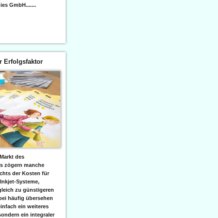
es GmbH.......
er Erfolgsfaktor
Markt des
ks zögern manche
hts der Kosten für
 Inkjet-Systeme,
leich zu günstigeren
bei häufig übersehen
einfach ein weiteres
sondern ein integraler