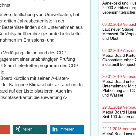
Äänekoski und Hu
chnet.
22000-Zertifizierung
Lebensmittelsicher
ie Veröffentlichung von Umweltdaten, hat
 dritten Jahresbestenliste in der
09.02.2019
Verpac
r Bestenliste finden sich Unternehmen aus
Laut neuer Studie:
richtsjahr über ihre gesamte Lieferkette
Mehrwert für Ver
und Obst
aßnahmen im Emissions- und
02.02.2019
Aus de
zu Verfügung, die anhand des CDP-
Metsä Board Karton
gagement einer unabhängigen Prüfung
Ökobarriere erhält Z
industriell kompost
2018 am Lieferkettenprogramm des CDP
te.
30.01.2019
Verbrau
Board kürzlich mit seinen A-Listen-
Metsä Board unter
n der Kategorie Klimaschutz als auch in der
Unternehmen: Mit d
rd auf der Liste platzieren. Auch im
Platzierung auf CD
und Wasser
rischfaserkarton die Bewertung A-.
29.01.2019
Verbrau
Metsä Board Husum
Seit 100 Jahren auf
22.11.2018
Verbrau
teilen
mitteilen
Metsä Board invest