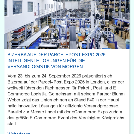
BIZERBA AUF DER PARCEL+POST EXPO 2026:
INTELLIGENTE LÖSUNGEN FÜR DIE
VERSANDLOGISTIK VON MORGEN
Vom 23. bis zum 24. September 2026 präsentiert sich
Bizerba auf der Parcel+Post Expo 2026 in London, einer der
weltweit führenden Fachmessen für Paket-, Post- und E-
Commerce-Logistik. Gemeinsam mit seinem Partner Bluhm
Weber zeigt das Unternehmen an Stand F40 in der Haupt­
halle innovative Lösungen für effiziente Versandprozesse.
Parallel zur Messe findet mit der eCommerce Expo zudem
das größte E-Commerce-Event des Vereinigten Königreichs
statt.
Weiterlesen...