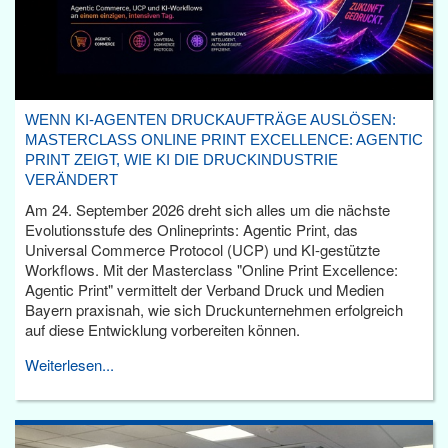
WENN KI-AGENTEN DRUCKAUFTRÄGE AUSLÖSEN:
MASTERCLASS ONLINE PRINT EXCELLENCE: AGENTIC
PRINT ZEIGT, WIE KI DIE DRUCKINDUSTRIE
VERÄNDERT
Am 24. September 2026 dreht sich alles um die nächste
Evolutionsstufe des Onlineprints: Agentic Print, das
Universal Commerce Protocol (UCP) und KI-gestützte
Workflows. Mit der Masterclass "Online Print Excellence:
Agentic Print" vermittelt der Verband Druck und Medien
Bayern praxisnah, wie sich Druckunternehmen erfolgreich
auf diese Entwicklung vorbereiten können.
Weiterlesen...