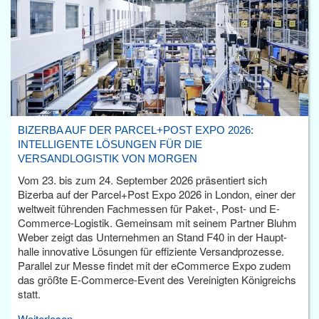
BIZERBA AUF DER PARCEL+POST EXPO 2026:
INTELLIGENTE LÖSUNGEN FÜR DIE
VERSANDLOGISTIK VON MORGEN
Vom 23. bis zum 24. September 2026 präsentiert sich
Bizerba auf der Parcel+Post Expo 2026 in London, einer der
weltweit führenden Fachmessen für Paket-, Post- und E-
Commerce-Logistik. Gemeinsam mit seinem Partner Bluhm
Weber zeigt das Unternehmen an Stand F40 in der Haupt­
halle innovative Lösungen für effiziente Versandprozesse.
Parallel zur Messe findet mit der eCommerce Expo zudem
das größte E-Commerce-Event des Vereinigten Königreichs
statt.
Weiterlesen...