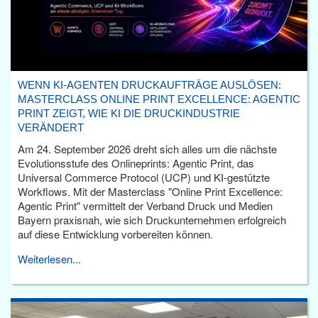
WENN KI-AGENTEN DRUCKAUFTRÄGE AUSLÖSEN:
MASTERCLASS ONLINE PRINT EXCELLENCE: AGENTIC
PRINT ZEIGT, WIE KI DIE DRUCKINDUSTRIE
VERÄNDERT
Am 24. September 2026 dreht sich alles um die nächste
Evolutionsstufe des Onlineprints: Agentic Print, das
Universal Commerce Protocol (UCP) und KI-gestützte
Workflows. Mit der Masterclass "Online Print Excellence:
Agentic Print" vermittelt der Verband Druck und Medien
Bayern praxisnah, wie sich Druckunternehmen erfolgreich
auf diese Entwicklung vorbereiten können.
Weiterlesen...