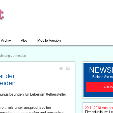
Archiv
Abo
Mobile Version
eichnung vermeiden
NEWS
ei der
Bleiben Sie mi
eiden
ABON
ungslösungen für Lebensmittelhersteller
n oftmals unter anspruchsvollen
20.11.2018
Aus de
Firmenjubiläum: Lei
rschriften unterworfen und verpacken