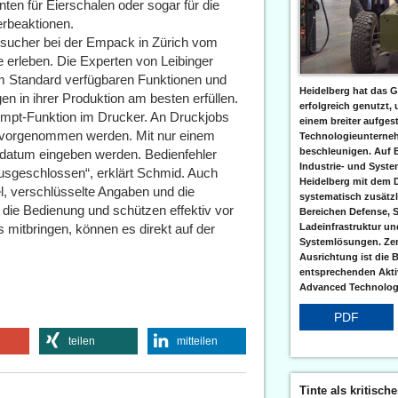
inten für Eierschalen oder sogar für die
erbeaktionen.
esucher bei der Empack in Zürich vom
ve erleben. Die Experten von Leibinger
im Standard verfügbaren Funktionen und
Heidelberg hat das G
en in ihrer Produktion am besten erfüllen.
erfolgreich genutzt,
rompt-Funktion im Drucker. An Druckjobs
einem breiter aufgest
n vorgenommen werden. Mit nur einem
Technologieunterneh
beschleunigen. Auf 
tsdatum eingeben werden. Bedienfehler
Industrie- und Syst
usgeschlossen“, erklärt Schmid. Auch
Heidelberg mit dem 
, verschlüsselte Angaben und die
systematisch zusätzl
 die Bedienung und schützen effektiv vor
Bereichen Defense, S
 mitbringen, können es direkt auf der
Ladeinfrastruktur und
Systemlösungen. Zent
Ausrichtung ist die B
entsprechenden Aktiv
Advanced Technologi
PDF
teilen
mitteilen
Tinte als kritisch