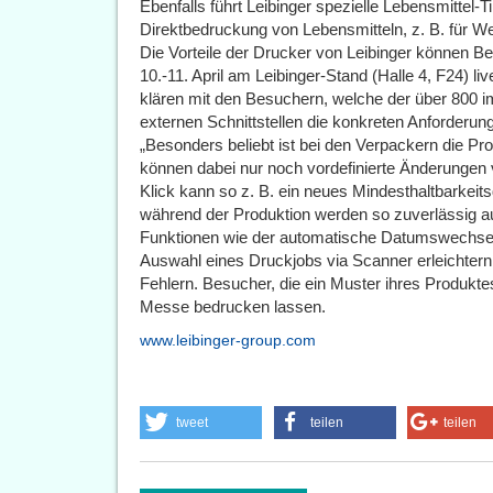
Ebenfalls führt Leibinger spezielle Lebensmittel-T
Direktbedruckung von Lebensmitteln, z. B. für W
Die Vorteile der Drucker von Leibinger können B
10.-11. April am Leibinger-Stand (Halle 4, F24) li
klären mit den Besuchern, welche der über 800 
externen Schnittstellen die konkreten Anforderung
„Besonders beliebt ist bei den Verpackern die P
können dabei nur noch vordefinierte Änderunge
Klick kann so z. B. ein neues Mindesthaltbarkei
während der Produktion werden so zuverlässig a
Funktionen wie der automatische Datumswechsel
Auswahl eines Druckjobs via Scanner erleichtern
Fehlern. Besucher, die ein Muster ihres Produktes
Messe bedrucken lassen.
www.leibinger-group.com
tweet
teilen
teilen