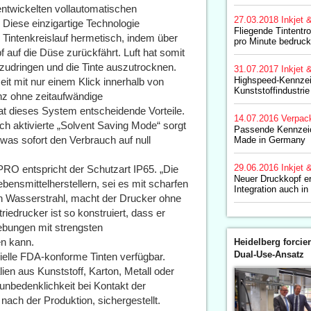
 entwickelten vollautomatischen
27.03.2018
Inkjet 
Diese einzigartige Technologie
Fliegende Tintentr
 Tintenkreislauf hermetisch, indem über
pro Minute bedruc
 auf die Düse zurückfährt. Luft hat somit
zudringen und die Tinte auszutrocknen.
31.07.2017
Inkjet 
Highspeed-Kennzei
it mit nur einem Klick innerhalb von
Kunststoffindustrie
nz ohne zeitaufwändige
t dieses System entscheidende Vorteile.
14.07.2016
Verpac
h aktivierte „Solvent Saving Mode“ sorgt
Passende Kennzei
 was sofort den Verbrauch auf null
Made in Germany
29.06.2016
Inkjet 
O entspricht der Schutzart IP65. „Die
Neuer Druckkopf e
bensmittelherstellern, sei es mit scharfen
Integration auch i
en Wasserstrahl, macht der Drucker ohne
riedrucker ist so konstruiert, dass er
ebungen mit strengsten
en kann.
Heidelberg forcier
Dual-Use-Ansatz
ielle FDA-konforme Tinten verfügbar.
n aus Kunststoff, Karton, Metall oder
unbedenklichkeit bei Kontakt der
ch der Produktion, sichergestellt.