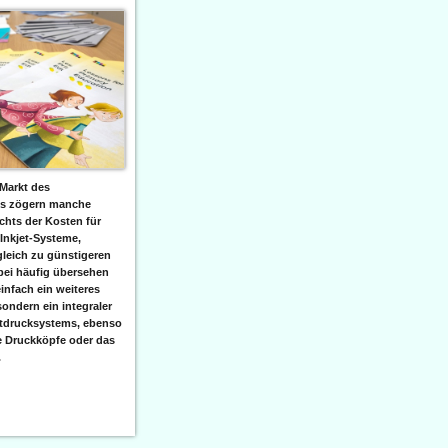
Markt des
ks zögern manche
hts der Kosten für
 Inkjet-Systeme,
leich zu günstigeren
bei häufig übersehen
einfach ein weiteres
sondern ein integraler
etdrucksystems, ebenso
e Druckköpfe oder das
.