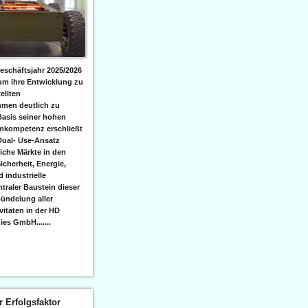
eschäftsjahr 2025/2026
 um ihre Entwicklung zu
ellten
men deutlich zu
Basis seiner hohen
emkompetenz erschließt
Dual- Use-Ansatz
iche Märkte in den
icherheit, Energie,
 industrielle
raler Baustein dieser
ündelung aller
itäten in der HD
es GmbH.......
er Erfolgsfaktor