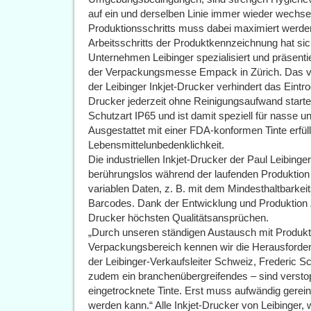
auf ein und derselben Linie immer wieder wechsel
Produktionsschritts muss dabei maximiert werden.
Arbeitsschritts der Produktkennzeichnung hat si
Unternehmen Leibinger spezialisiert und präsentier
der Verpackungsmesse Empack in Zürich. Das 
der Leibinger Inkjet-Drucker verhindert das Eintro
Drucker jederzeit ohne Reinigungsaufwand start
Schutzart IP65 und ist damit speziell für nasse
Ausgestattet mit einer FDA-konformen Tinte erfül
Lebensmittelunbedenklichkeit.
Die industriellen Inkjet-Drucker der Paul Leibi
berührungslos während der laufenden Produktion a
variablen Daten, z. B. mit dem Mindesthaltbar
Barcodes. Dank der Entwicklung und Produktion
Drucker höchsten Qualitätsansprüchen.
„Durch unseren ständigen Austausch mit Produkti
Verpackungsbereich kennen wir die Herausforder
der Leibinger-Verkaufsleiter Schweiz, Frederic S
zudem ein branchenübergreifendes – sind verst
eingetrocknete Tinte. Erst muss aufwändig gerein
werden kann.“ Alle Inkjet-Drucker von Leibinger