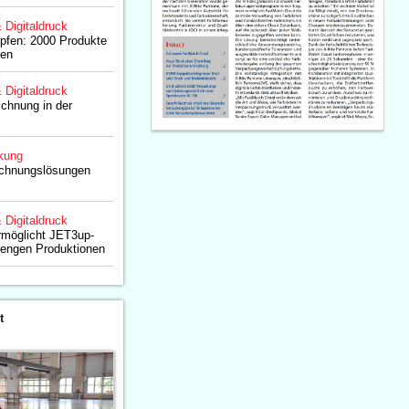
& Digitaldruck
opfen: 2000 Produkte
ken
& Digitaldruck
chnung in der
kung
chnungslösungen
& Digitaldruck
rmöglicht JET3up-
n engen Produktionen
t