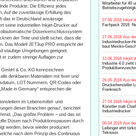
Mitarbeiter für 40 
nde Produkte. Die Effizienz jedes
Betriebszugehörigk
 Auf die zuverlässige Erfüllung des
ch das in Deutschland ansässige
07.09.2018
Inkjet 
t seine industriellen Inkjet-Drucker auf
Fachpack 2018: Ne
vollautomatische Düsenverschlusssystem
27.06.2018
Aus de
cknen der Tinte und stellt sicher, dass die
Industriedrucker-He
en. Das Modell JET3up PRO entspricht der
baut Mexiko-Gesch
 und staubige Umgebungen geeignet.
lt er zudem strenge Auflagen zur
13.06.2018
Inkjet 
Industrie 4.0 zieht 
Produktkennzeichn
nger GmbH & Co. KG kennzeichnen
lle denkbaren Materialien mit fixen und
26.05.2018
Aus de
keitsdatum, LOT-Nummern, QR-Codes oder
Druckerhersteller L
 „Made in Germany“ entsprechen die
Frankreich
onsleitern im Lebensmittel- und
27.04.2018
Inkjet 
Künstler malt Char
ungen dieser Branchen genau“, berichtet
Industriedrucker
chmid. „Das größte Problem – und das ist
opfte Düsen nach Produktionspausen durch
06.04.2018
Aus de
igt werden, bevor wieder produziert
Leibinger ehrt türki
Teknosin
, welche nach dem Prinzip des Continuous