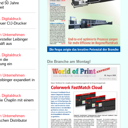
und 50 Jahre
eit
& Digitaldruck
uer CIJ-Drucker
n Unternehmen
rsteller Leibinger
äft aus
& Digitaldruck
in die
Die Branche am Montag!
ung ein
n Unternehmen
eibinger expandiert in
& Digitaldruck
lie Chaplin mit einem
n Unternehmen
schen Distributor