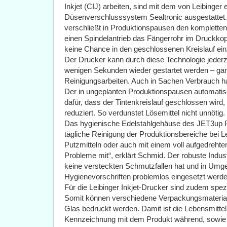
Inkjet (CIJ) arbeiten, sind mit dem von Leibinger
Düsenverschlusssystem Sealtronic ausgestattet. 
verschließt in Produktionspausen den kompletten
einen Spindelantrieb das Fängerrohr im Druckkopf
keine Chance in den geschlossenen Kreislauf ein
Der Drucker kann durch diese Technologie jederze
wenigen Sekunden wieder gestartet werden – ga
Reinigungsarbeiten. Auch in Sachen Verbrauch ha
Der in ungeplanten Produktionspausen automatisc
dafür, dass der Tintenkreislauf geschlossen wird,
reduziert. So verdunstet Lösemittel nicht unnötig.
Das hygienische Edelstahlgehäuse des JET3up PR
tägliche Reinigung der Produktionsbereiche bei Le
Putzmitteln oder auch mit einem voll aufgedreht
Probleme mit“, erklärt Schmid. Der robuste Indust
keine versteckten Schmutzfallen hat und in Umg
Hygienevorschriften problemlos eingesetzt werd
Für die Leibinger Inkjet-Drucker sind zudem spez
Somit können verschiedene Verpackungsmaterialie
Glas bedruckt werden. Damit ist die Lebensmittel
Kennzeichnung mit dem Produkt während, sowie na