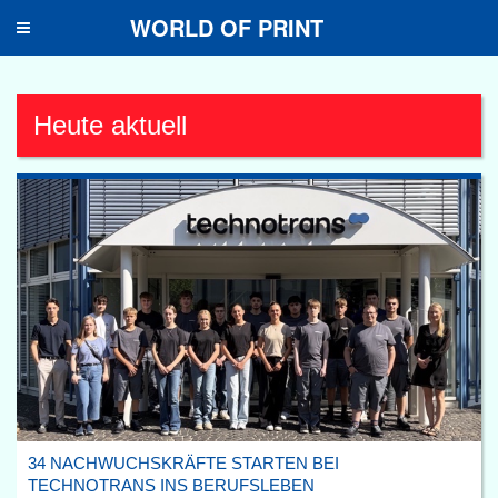
WORLD OF PRINT
Toggle
navigation
Heute aktuell
34 NACHWUCHSKRÄFTE STARTEN BEI
TECHNOTRANS INS BERUFSLEBEN