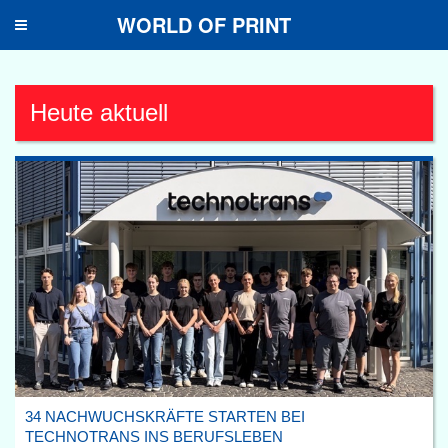
WORLD OF PRINT
Toggle
navigation
Heute aktuell
34 NACHWUCHSKRÄFTE STARTEN BEI
TECHNOTRANS INS BERUFSLEBEN