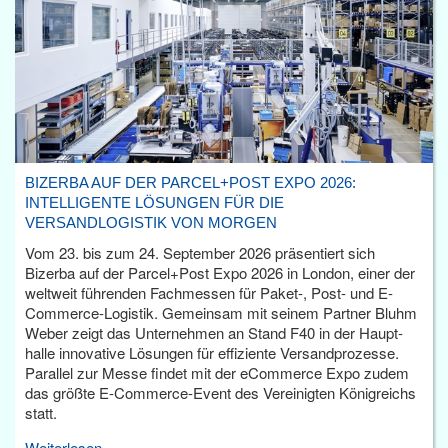
BIZERBA AUF DER PARCEL+POST EXPO 2026:
INTELLIGENTE LÖSUNGEN FÜR DIE
VERSANDLOGISTIK VON MORGEN
Vom 23. bis zum 24. September 2026 präsentiert sich
Bizerba auf der Parcel+Post Expo 2026 in London, einer der
weltweit führenden Fachmessen für Paket-, Post- und E-
Commerce-Logistik. Gemeinsam mit seinem Partner Bluhm
Weber zeigt das Unternehmen an Stand F40 in der Haupt­
halle innovative Lösungen für effiziente Versandprozesse.
Parallel zur Messe findet mit der eCommerce Expo zudem
das größte E-Commerce-Event des Vereinigten Königreichs
statt.
Weiterlesen...