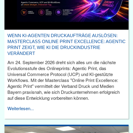
WENN KI-AGENTEN DRUCKAUFTRÄGE AUSLÖSEN:
MASTERCLASS ONLINE PRINT EXCELLENCE: AGENTIC
PRINT ZEIGT, WIE KI DIE DRUCKINDUSTRIE
VERÄNDERT
Am 24. September 2026 dreht sich alles um die nächste
Evolutionsstufe des Onlineprints: Agentic Print, das
Universal Commerce Protocol (UCP) und KI-gestützte
Workflows. Mit der Masterclass "Online Print Excellence:
Agentic Print" vermittelt der Verband Druck und Medien
Bayern praxisnah, wie sich Druckunternehmen erfolgreich
auf diese Entwicklung vorbereiten können.
Weiterlesen...