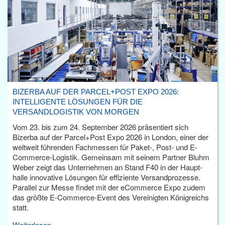
BIZERBA AUF DER PARCEL+POST EXPO 2026:
INTELLIGENTE LÖSUNGEN FÜR DIE
VERSANDLOGISTIK VON MORGEN
Vom 23. bis zum 24. September 2026 präsentiert sich
Bizerba auf der Parcel+Post Expo 2026 in London, einer der
weltweit führenden Fachmessen für Paket-, Post- und E-
Commerce-Logistik. Gemeinsam mit seinem Partner Bluhm
Weber zeigt das Unternehmen an Stand F40 in der Haupt­
halle innovative Lösungen für effiziente Versandprozesse.
Parallel zur Messe findet mit der eCommerce Expo zudem
das größte E-Commerce-Event des Vereinigten Königreichs
statt.
Weiterlesen...