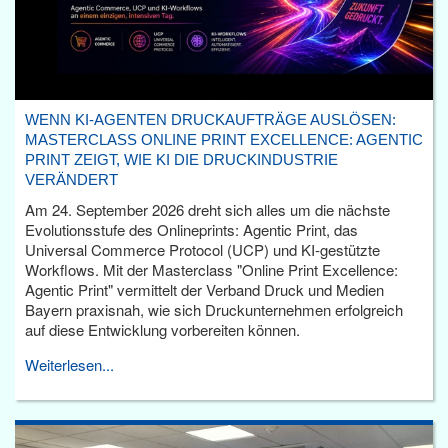
WENN KI-AGENTEN DRUCKAUFTRÄGE AUSLÖSEN:
MASTERCLASS ONLINE PRINT EXCELLENCE: AGENTIC
PRINT ZEIGT, WIE KI DIE DRUCKINDUSTRIE
VERÄNDERT
Am 24. September 2026 dreht sich alles um die nächste
Evolutionsstufe des Onlineprints: Agentic Print, das
Universal Commerce Protocol (UCP) und KI-gestützte
Workflows. Mit der Masterclass "Online Print Excellence:
Agentic Print" vermittelt der Verband Druck und Medien
Bayern praxisnah, wie sich Druckunternehmen erfolgreich
auf diese Entwicklung vorbereiten können.
Weiterlesen...