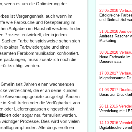
, wenn es um die Optimierung der
23.05.2018
Verbrau
Erfolgreiche Farbs
bes ist Vergangenheit, auch wenn im
und fünfmal Schwar
ffe wie Farbküche und Rezeptierung im
ichen Aufgaben im Haushalt wecken. In der
31.01.2018
Aus de
n Prozess entwickelt, der in jedem
Andreas Rascher ve
In Sachen Farbe beispielsweise sehen sich
Marketing
h exakter Farbwiedergabe und einer
30.01.2018
Verbrau
 gesamten Farbkommunikation konfrontiert.
Neue Farbserie im 
erpackungen, muss zusätzlich noch die
Dauereinsatz
rücksichtigt werden.
17.08.2017
Verbrau
Migrationsarme Dr
r+Gmelin seit Jahren einen wachsenden
01.03.2017
Drucks
cke verzeichnet, die er an seine Kunden
Basis zur Druckfar
timmte Anwendungsgebiete ausgelegt. Ändern
 in Kraft treten oder die Verfügbarkeit von
26.11.2016
Verede
ten oder Lieferengpässen eingeschränkt
Veredelung mit LE
iziert oder sogar neu formuliert werden.
wichtiger Prozesse. Dies wird von vielen
14.10.2016
Verede
nsalltag empfunden. Allerdings eröffnen
Digitaldrucke vere