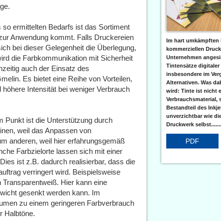
ge.
 so ermittelten Bedarfs ist das Sortiment
i zur Anwendung kommt. Falls Druckereien
Im hart umkämpften 
sich bei dieser Gelegenheit die Überlegung,
kommerziellen Druc
 wird die Farbkommunikation mit Sicherheit
Unternehmen angesic
Tintensätze digitaler
chzeitig auch der Einsatz des
insbesondere im Verg
lin. Es bietet eine Reihe von Vorteilen,
Alternativen. Was da
d höhere Intensität bei weniger Verbrauch
wird: Tinte ist nicht 
Verbrauchsmaterial, 
Bestandteil des Inkj
unverzichtbar wie di
m Punkt ist die Unterstützung durch
Druckwerk selbst......
inen, weil das Anpassen von
zum anderen, weil hier erfahrungsgemäß
PDF
che Farbzielorte lassen sich mit einer
ies ist z.B. dadurch realisierbar, dass die
ftrag verringert wird. Beispielsweise
n Transparentweiß. Hier kann eine
ewicht gesenkt werden kann. Im
olumen zu einem geringeren Farbverbrauch
er Halbtöne.