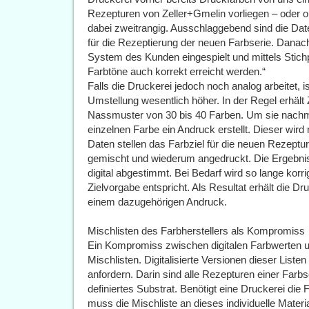
Rezepturen von Zeller+Gmelin vorliegen – oder o
dabei zweitrangig. Ausschlaggebend sind die Daten
für die Rezeptierung der neuen Farbserie. Dana
System des Kunden eingespielt und mittels Stichp
Farbtöne auch korrekt erreicht werden.“
Falls die Druckerei jedoch noch analog arbeitet, i
Umstellung wesentlich höher. In der Regel erhält 
Nassmuster von 30 bis 40 Farben. Um sie nachm
einzelnen Farbe ein Andruck erstellt. Dieser wird
Daten stellen das Farbziel für die neuen Rezeptu
gemischt und wiederum angedruckt. Die Ergebnis
digital abgestimmt. Bei Bedarf wird so lange korri
Zielvorgabe entspricht. Als Resultat erhält die D
einem dazugehörigen Andruck.
Mischlisten des Farbherstellers als Kompromiss
Ein Kompromiss zwischen digitalen Farbwerten 
Mischlisten. Digitalisierte Versionen dieser List
anfordern. Darin sind alle Rezepturen einer Farbs
definiertes Substrat. Benötigt eine Druckerei die 
muss die Mischliste an dieses individuelle Mater