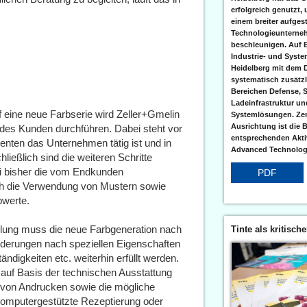
erfolgreich genutzt,
einem breiter aufgest
Technologieunterneh
beschleunigen. Auf 
Industrie- und Syst
Heidelberg mit dem 
systematisch zusätzl
Bereichen Defense, S
Ladeinfrastruktur und
 eine neue Farbserie wird Zeller+Gmelin
Systemlösungen. Zent
Ausrichtung ist die B
n des Kunden durchführen. Dabei steht vor
entsprechenden Aktiv
nten das Unternehmen tätig ist und in
Advanced Technologi
ießlich sind die weiteren Schritte
ei bisher die vom Endkunden
PDF
ch die Verwendung von Mustern sowie
bwerte.
llung muss die neue Farbgeneration nach
Tinte als kritisch
rderungen nach speziellen Eigenschaften
ändigkeiten etc. weiterhin erfüllt werden.
 auf Basis der technischen Ausstattung
n von Andrucken sowie die mögliche
omputergestützte Rezeptierung oder