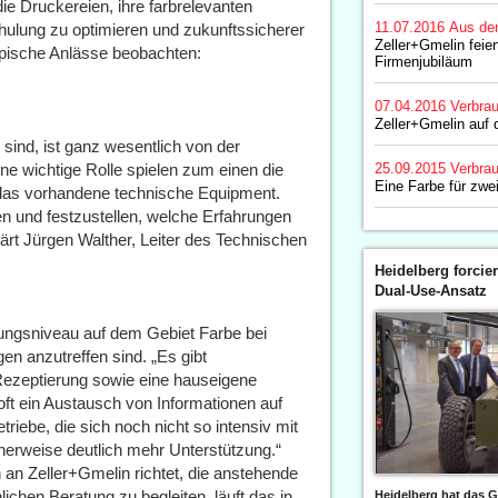
e Druckereien, ihre farbrelevanten
11.07.2016
Aus de
hulung zu optimieren und zukunftssicherer
Zeller+Gmelin feier
typische Anlässe beobachten:
Firmenjubiläum
07.04.2016
Verbrau
Zeller+Gmelin auf 
 sind, ist ganz wesentlich von der
ine wichtige Rolle spielen zum einen die
25.09.2015
Verbrau
Eine Farbe für zwe
das vorhandene technische Equipment.
en und festzustellen, welche Erfahrungen
lärt Jürgen Walther, Leiter des Technischen
Heidelberg forcier
Dual-Use-Ansatz
rungsniveau auf dem Gebiet Farbe bei
n anzutreffen sind. „Es gibt
Rezeptierung sowie eine hauseigene
oft ein Austausch von Informationen auf
riebe, die sich noch nicht so intensiv mit
herweise deutlich mehr Unterstützung.“
an Zeller+Gmelin richtet, die anstehende
ichen Beratung zu begleiten, läuft das in
Heidelberg hat das G