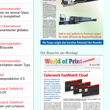
chsmaterialien
erie um einmal Glanz
z komplettiert
n Unternehmen
rantwortet globales
chsmaterialien
Brüsseler
Die Branche am Montag!
chsmaterialien
uckfarben neuen Typs
aal
benproduktion 4.0
lung & Siebdruck
D-UV
lung & Siebdruck
deln und schützen