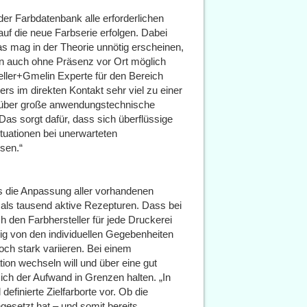
der Farbdatenbank alle erforderlichen
auf die neue Farbserie erfolgen. Dabei
as mag in der Theorie unnötig erscheinen,
nen auch ohne Präsenz vor Ort möglich
Zeller+Gmelin Experte für den Bereich
ers im direkten Kontakt sehr viel zu einer
t über große anwendungstechnische
as sorgt dafür, dass sich überflüssige
ituationen bei unerwarteten
sen.“
ts die Anpassung aller vorhandenen
 als tausend aktive Rezepturen. Dass bei
den Farbhersteller für jede Druckerei
gig von den individuellen Gegebenheiten
ch stark variieren. Bei einem
on wechseln will und über eine gut
sich der Aufwand in Grenzen halten. „In
definierte Zielfarborte vor. Ob die
gesetzt hat – und somit bereits