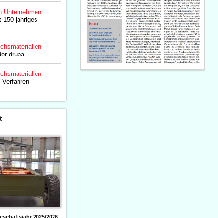
n Unternehmen
t 150-jähriges
chsmaterialien
der drupa
chsmaterialien
i Verfahren
t
eschäftsjahr 2025/2026