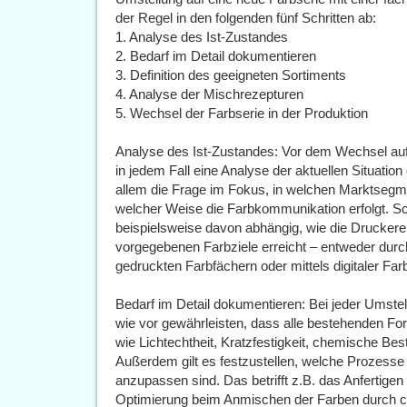
der Regel in den folgenden fünf Schritten ab:
1. Analyse des Ist-Zustandes
2. Bedarf im Detail dokumentieren
3. Definition des geeigneten Sortiments
4. Analyse der Mischrezepturen
5. Wechsel der Farbserie in der Produktion
Analyse des Ist-Zustandes: Vor dem Wechsel auf
in jedem Fall eine Analyse der aktuellen Situatio
allem die Frage im Fokus, in welchen Marktsegme
welcher Weise die Farbkommunikation erfolgt. Schl
beispielsweise davon abhängig, wie die Drucker
vorgegebenen Farbziele erreicht – entweder dur
gedruckten Farbfächern oder mittels digitaler Far
Bedarf im Detail dokumentieren: Bei jeder Umste
wie vor gewährleisten, dass alle bestehenden Fo
wie Lichtechtheit, Kratzfestigkeit, chemische Best
Außerdem gilt es festzustellen, welche Prozesse
anzupassen sind. Das betrifft z.B. das Anfertige
Optimierung beim Anmischen der Farben durch c