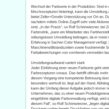
Wechsel der Farbserie in der Produktion: Sind in 
Mischrezepturen hinterlegt, kann die Umstellung 
bietet Zeller+Gmelin Unterstützung vor Ort an. D
nachdem mittels Online-Zugriff sehr viele Aktio
sind. „In der Praxis“, so Rolf Schönwiesner, bei 
Farbmetrik, „kann ein Mitarbeiter des Farbherstell
reibungslosen Umstellung beitragen, da er meis
Erfahrung in Sachen Color Management verfügt. D
Maschinenstillstandszeiten sowie frustrierende S
Farbabweichungen von vornherein vermeiden las
Umstellungsaufwand variiert stark
Jeder Einführung einer neuen Farbserie geht ste
Farbrezepturen voraus. Das betrifft oftmals mehr
diesem Vorgang eine kompetente Betreuung durch 
besonders wertvoll ist, liegt auf der Hand. Abhän
kann der Umfang dieser Aufgabe jedoch immer no
Unternehmen, das zu einer neuen Produktgenerati
eingeführte digitale Farbverwaltung verfügt, wird 
diesem Fall“, so Rolf Schönwiesner, „liegen digital 
Druckerei vorher bereits Druckfarben von uns ein