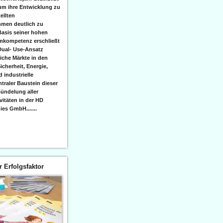
 um ihre Entwicklung zu
ellten
men deutlich zu
Basis seiner hohen
emkompetenz erschließt
Dual- Use-Ansatz
iche Märkte in den
icherheit, Energie,
 industrielle
raler Baustein dieser
ündelung aller
itäten in der HD
es GmbH.......
er Erfolgsfaktor