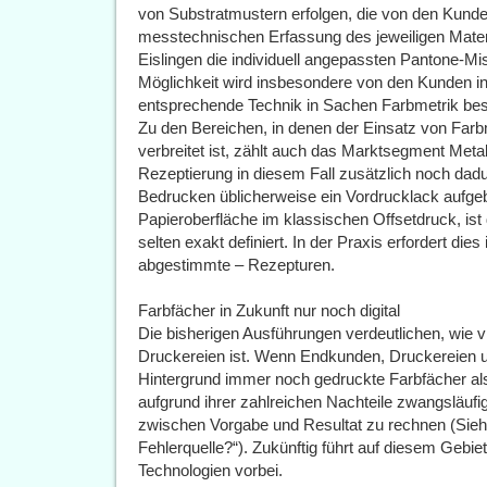
von Substratmustern erfolgen, die von den Kunde
messtechnischen Erfassung des jeweiligen Materi
Eislingen die individuell angepassten Pantone-M
Möglichkeit wird insbesondere von den Kunden 
entsprechende Technik in Sachen Farbmetrik bes
Zu den Bereichen, in denen der Einsatz von Farb
verbreitet ist, zählt auch das Marktsegment Metal
Rezeptierung in diesem Fall zusätzlich noch dadu
Bedrucken üblicherweise ein Vordrucklack aufge
Papieroberfläche im klassischen Offsetdruck, is
selten exakt definiert. In der Praxis erfordert dies
abgestimmte – Rezepturen.
Farbfächer in Zukunft nur noch digital
Die bisherigen Ausführungen verdeutlichen, wie v
Druckereien ist. Wenn Endkunden, Druckereien u
Hintergrund immer noch gedruckte Farbfächer al
aufgrund ihrer zahlreichen Nachteile zwangsläufi
zwischen Vorgabe und Resultat zu rechnen (Sieh
Fehlerquelle?“). Zukünftig führt auf diesem Gebiet
Technologien vorbei.