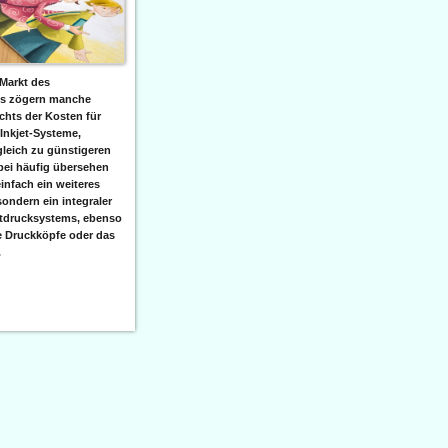
Markt des
ks zögern manche
hts der Kosten für
 Inkjet-Systeme,
leich zu günstigeren
bei häufig übersehen
einfach ein weiteres
sondern ein integraler
etdrucksystems, ebenso
e Druckköpfe oder das
.