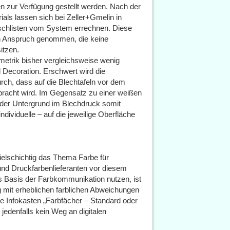
n zur Verfügung gestellt werden. Nach der
als lassen sich bei Zeller+Gmelin in
ischlisten vom System errechnen. Diese
in Anspruch genommen, die keine
itzen.
metrik bisher vergleichsweise wenig
 Decoration. Erschwert wird die
rch, dass auf die Blechtafeln vor dem
bracht wird. Im Gegensatz zu einer weißen
t der Untergrund im Blechdruck somit
 individuelle – auf die jeweilige Oberfläche
ielschichtig das Thema Farbe für
nd Druckfarbenlieferanten vor diesem
s Basis der Farbkommunikation nutzen, ist
g mit erheblichen farblichen Abweichungen
e Infokasten „Farbfächer – Standard oder
 jedenfalls kein Weg an digitalen