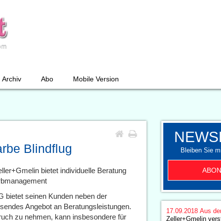
Archiv
Abo
Mobile Version
NEWS
be Blindflug
Bleiben Sie mi
ABON
ller+Gmelin bietet individuelle Beratung
arbmanagement
G bietet seinen Kunden neben der
ssendes Angebot an Beratungsleistungen.
17.09.2018
Aus de
pruch zu nehmen, kann insbesondere für
Zeller+Gmelin vers