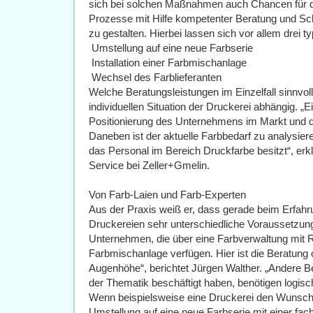
sich bei solchen Maßnahmen auch Chancen für di
Prozesse mit Hilfe kompetenter Beratung und Sc
zu gestalten. Hierbei lassen sich vor allem drei 
 Umstellung auf eine neue Farbserie
 Installation einer Farbmischanlage
 Wechsel des Farblieferanten
Welche Beratungsleistungen im Einzelfall sinnvoll
individuellen Situation der Druckerei abhängig. „E
Positionierung des Unternehmens im Markt und 
Daneben ist der aktuelle Farbbedarf zu analysier
das Personal im Bereich Druckfarbe besitzt“, erk
Service bei Zeller+Gmelin.
Von Farb-Laien und Farb-Experten
Aus der Praxis weiß er, dass gerade beim Erfah
Druckereien sehr unterschiedliche Voraussetzunge
Unternehmen, die über eine Farbverwaltung mit 
Farbmischanlage verfügen. Hier ist die Beratung 
Augenhöhe“, berichtet Jürgen Walther. „Andere Bet
der Thematik beschäftigt haben, benötigen logisc
Wenn beispielsweise eine Druckerei den Wunsch 
Umstellung auf eine neue Farbserie mit einer fachl