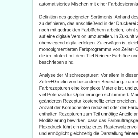
automatisiertes Mischen mit einer Farbdosieranla
Definition des geeigneten Sortiments: Anhand des
zu definieren, das anschließend in der Druckere
noch mit gedruckten Farbfächern arbeiten, lohnt 
auf eine digitale Version umzustellen. In Zukunft
überwiegend digital erfolgen. Zu erwägen ist glei
monopigmentierten Farbprogramms von Zeller+Gme
die im Infotext mit dem Titel Reinere Farbtöne un
beschrieben sind.
Analyse der Mischrezepturen: Vor allem in diese
Zeller+Gmelin von besonderer Bedeutung: zum e
Farbrezepturen eine komplexe Materie ist, und 
viel Potenzial für Optimierungen schlummert. Man
geänderten Rezeptur kosteneffizienter erreichen. D
Anzahl der Komponenten reduziert oder der Farbau
enthalten Rezepturen zum Teil unnötige Anteile a
Modifizierung bewirken, dass das Farbauftragsg
Flexodruck führt ein reduziertes Rasterwalzenv
und ermöglicht gleichzeitig die Darstellung feiner