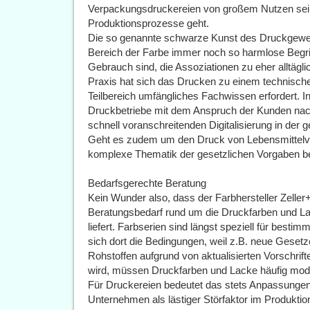
Verpackungsdruckereien von großem Nutzen sein
Produktionsprozesse geht.
Die so genannte schwarze Kunst des Druckgewer
Bereich der Farbe immer noch so harmlose Begri
Gebrauch sind, die Assoziationen zu eher alltägl
Praxis hat sich das Drucken zu einem technische
Teilbereich umfängliches Fachwissen erfordert. 
Druckbetriebe mit dem Anspruch der Kunden nac
schnell voranschreitenden Digitalisierung in der
Geht es zudem um den Druck von Lebensmittelv
komplexe Thematik der gesetzlichen Vorgaben be
Bedarfsgerechte Beratung
Kein Wunder also, dass der Farbhersteller Zelle
Beratungsbedarf rund um die Druckfarben und La
liefert. Farbserien sind längst speziell für bes
sich dort die Bedingungen, weil z.B. neue Gesetze
Rohstoffen aufgrund von aktualisierten Vorschrif
wird, müssen Druckfarben und Lacke häufig modif
Für Druckereien bedeutet das stets Anpassungen 
Unternehmen als lästiger Störfaktor im Produktio