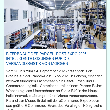
BIZERBA AUF DER PARCEL+POST EXPO 2026:
INTELLIGENTE LÖSUNGEN FÜR DIE
VERSANDLOGISTIK VON MORGEN
Vom 23. bis zum 24. September 2026 präsentiert sich
Bizerba auf der Parcel+Post Expo 2026 in London, einer der
weltweit führenden Fachmessen für Paket-, Post- und E-
Commerce-Logistik. Gemeinsam mit seinem Partner Bluhm
Weber zeigt das Unternehmen an Stand F40 in der Haupt­
halle innovative Lösungen für effiziente Versandprozesse.
Parallel zur Messe findet mit der eCommerce Expo zudem
das größte E-Commerce-Event des Vereinigten Königreichs