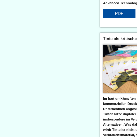
Advanced Technologi
PDF
Tinte als kritisch
Im hart umkämpften 
kommerziellen Druc
Unternehmen angesic
Tintensätze digitaler
insbesondere im Verg
Alternativen. Was da
wird: Tinte ist nicht 
Verbrauchsmaterial, 