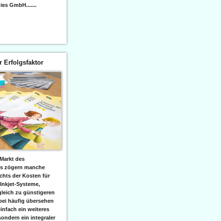
es GmbH.......
er Erfolgsfaktor
Markt des
ks zögern manche
hts der Kosten für
 Inkjet-Systeme,
leich zu günstigeren
bei häufig übersehen
einfach ein weiteres
sondern ein integraler