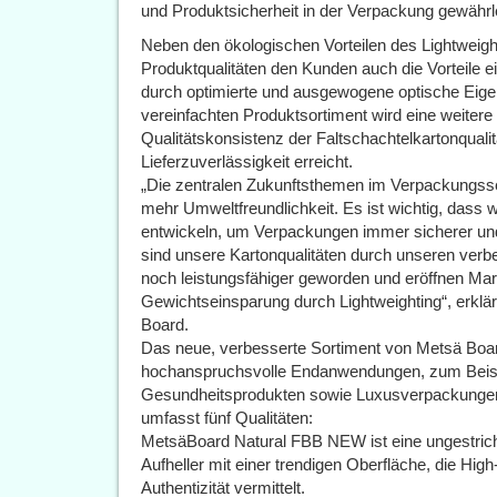
und Produktsicherheit in der Verpackung gewährl
Neben den ökologischen Vorteilen des Lightweigh
Produktqualitäten den Kunden auch die Vorteile e
durch optimierte und ausgewogene optische Eige
vereinfachten Produktsortiment wird eine weitere
Qualitätskonsistenz der Faltschachtelkartonqual
Lieferzuverlässigkeit erreicht.
„Die zentralen Zukunftsthemen im Verpackungss
mehr Umweltfreundlichkeit. Es ist wichtig, dass w
entwickeln, um Verpackungen immer sicherer und
sind unsere Kartonqualitäten durch unseren verbe
noch leistungsfähiger geworden und eröffnen Mar
Gewichtseinsparung durch Lightweighting“, erklä
Board.
Das neue, verbesserte Sortiment von Metsä Board 
hochanspruchsvolle Endanwendungen, zum Beispi
Gesundheitsprodukten sowie Luxusverpackunge
umfasst fünf Qualitäten:
MetsäBoard Natural FBB NEW ist eine ungestriche
Aufheller mit einer trendigen Oberfläche, die Hig
Authentizität vermittelt.