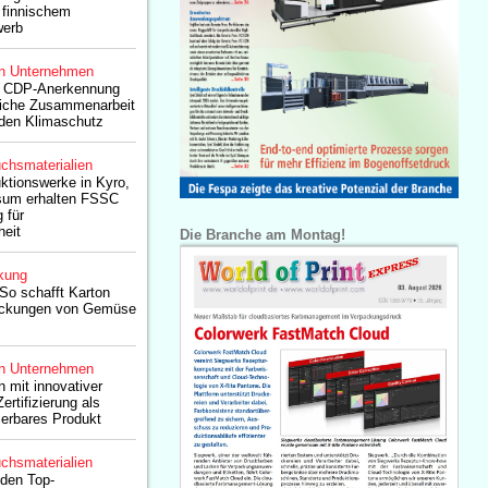
i finnischem
werb
n Unternehmen
t CDP-Anerkennung
ldliche Zusammenarbeit
r den Klimaschutz
chsmaterialien
ktionswerke in Kyro,
sum erhalten FSSC
 für
heit
Die Branche am Montag!
kung
 So schafft Karton
packungen von Gemüse
n Unternehmen
 mit innovativer
ertifizierung als
ierbares Produkt
chsmaterialien
 den Top-