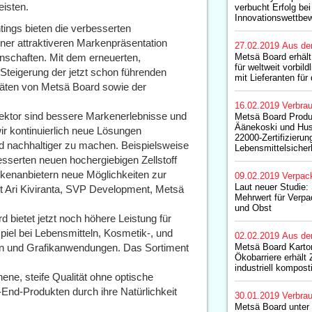
eisten.
verbucht Erfolg be
Innovationswettbe
tings bieten die verbesserten
iner attraktiveren Markenpräsentation
27.02.2019
Aus de
nschaften. Mit dem erneuerten,
Metsä Board erhäl
für weltweit vorbi
 Steigerung der jetzt schon führenden
mit Lieferanten fü
itäten von Metsä Board sowie der
16.02.2019
Verbrau
ektor sind bessere Markenerlebnisse und
Metsä Board Produ
Äänekoski und Hu
ir kontinuierlich neue Lösungen
22000-Zertifizierung
 nachhaltiger zu machen. Beispielsweise
Lebensmittelsicher
sserten neuen hochergiebigen Zellstoff
kenanbietern neue Möglichkeiten zur
09.02.2019
Verpac
Laut neuer Studie:
rt Ari Kiviranta, SVP Development, Metsä
Mehrwert für Ver
und Obst
bietet jetzt noch höhere Leistung für
el bei Lebensmitteln, Kosmetik-, und
02.02.2019
Aus de
n und Grafikanwendungen. Das Sortiment
Metsä Board Karton
Ökobarriere erhält Z
industriell kompost
ne, steife Qualität ohne optische
h-End-Produkten durch ihre Natürlichkeit
30.01.2019
Verbrau
Metsä Board unter