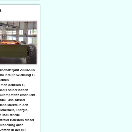
t
eschäftsjahr 2025/2026
 um ihre Entwicklung zu
ellten
men deutlich zu
Basis seiner hohen
emkompetenz erschließt
Dual- Use-Ansatz
iche Märkte in den
icherheit, Energie,
 industrielle
raler Baustein dieser
ündelung aller
itäten in der HD