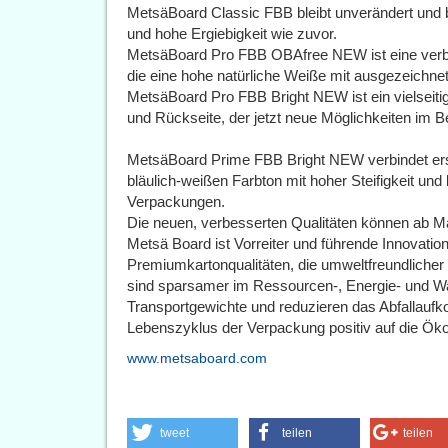
MetsäBoard Classic FBB bleibt unverändert und bie
und hohe Ergiebigkeit wie zuvor.
MetsäBoard Pro FBB OBAfree NEW ist eine verbes
die eine hohe natürliche Weiße mit ausgezeichne
MetsäBoard Pro FBB Bright NEW ist ein vielseitig
und Rückseite, der jetzt neue Möglichkeiten im Be
MetsäBoard Prime FBB Bright NEW verbindet ers
bläulich-weißen Farbton mit hoher Steifigkeit und
Verpackungen.
Die neuen, verbesserten Qualitäten können ab M
Metsä Board ist Vorreiter und führende Innovations
Premiumkartonqualitäten, die umweltfreundlicher 
sind sparsamer im Ressourcen-, Energie- und Wa
Transportgewichte und reduzieren das Abfallau
Lebenszyklus der Verpackung positiv auf die Öko
www.metsaboard.com
tweet
teilen
teilen