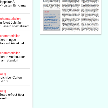
oppelter A-
P- Listen für Klima
chsmaterialien
 feiert Jubiläum:
 Fasern spezialisiert
chsmaterialien
iert in neue
Standort Äänekoski
chsmaterialien
iert in Ausbau der
 am Standort
kung
reich bei Carton
 2018
kung
oard erfreut über
auftritt