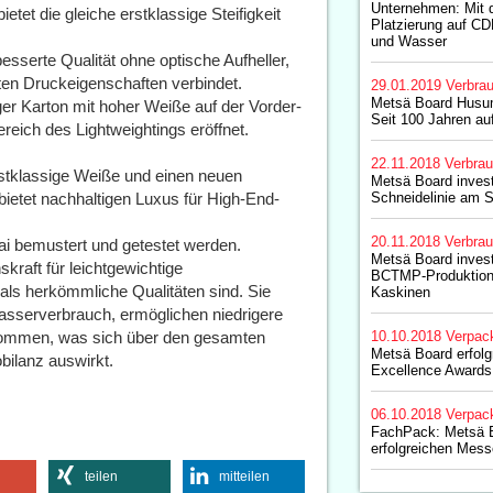
Unternehmen: Mit d
tet die gleiche erstklassige Steifigkeit
Platzierung auf CD
und Wasser
serte Qualität ohne optische Aufheller,
ten Druckeigenschaften verbindet.
29.01.2019
Verbrau
Metsä Board Husum
er Karton mit hoher Weiße auf der Vorder-
Seit 100 Jahren auf
reich des Lightweightings eröffnet.
22.11.2018
Verbrau
tklassige Weiße und einen neuen
Metsä Board invest
 bietet nachhaltigen Luxus für High-End-
Schneidelinie am 
20.11.2018
Verbrau
ai bemustert und getestet werden.
Metsä Board invest
kraft für leichtgewichtige
BCTMP-Produktion
als herkömmliche Qualitäten sind. Sie
Kaskinen
sserverbrauch, ermöglichen niedrigere
fkommen, was sich über den gesamten
10.10.2018
Verpac
Metsä Board erfolg
bilanz auswirkt.
Excellence Awards
06.10.2018
Verpac
FachPack: Metsä B
erfolgreichen Messe
teilen
mitteilen