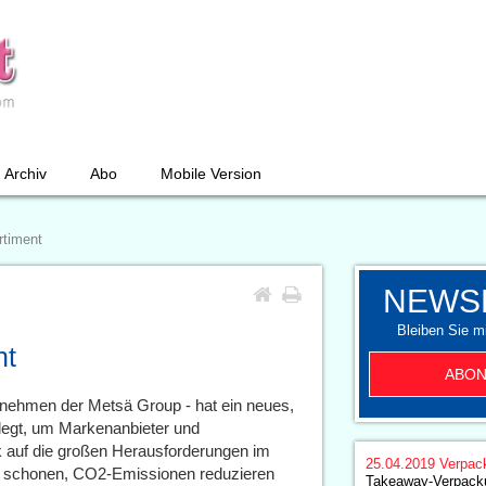
Archiv
Abo
Mobile Version
rtiment
NEWS
Bleiben Sie mi
nt
ABON
rnehmen der Metsä Group - hat ein neues,
legt, um Markenanbieter und
k auf die großen Herausforderungen im
25.04.2019
Verpac
n schonen, CO2-Emissionen reduzieren
Takeaway-Verpack