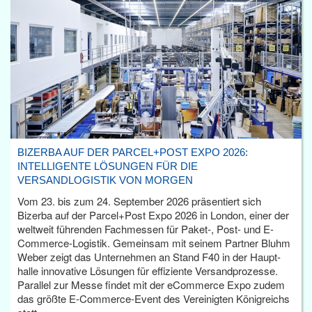
BIZERBA AUF DER PARCEL+POST EXPO 2026:
INTELLIGENTE LÖSUNGEN FÜR DIE
VERSANDLOGISTIK VON MORGEN
Vom 23. bis zum 24. September 2026 präsentiert sich
Bizerba auf der Parcel+Post Expo 2026 in London, einer der
weltweit führenden Fachmessen für Paket-, Post- und E-
Commerce-Logistik. Gemeinsam mit seinem Partner Bluhm
Weber zeigt das Unternehmen an Stand F40 in der Haupt­
halle innovative Lösungen für effiziente Versandprozesse.
Parallel zur Messe findet mit der eCommerce Expo zudem
das größte E-Commerce-Event des Vereinigten Königreichs