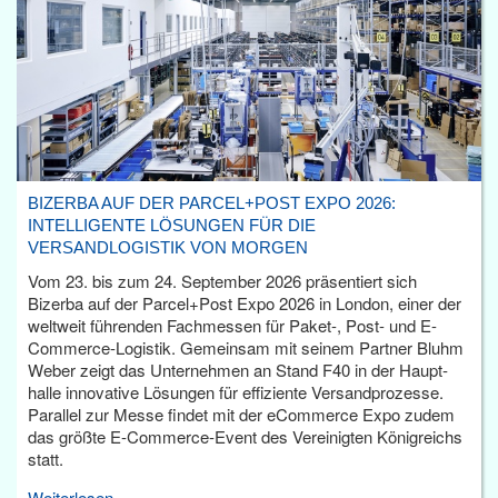
BIZERBA AUF DER PARCEL+POST EXPO 2026:
INTELLIGENTE LÖSUNGEN FÜR DIE
VERSANDLOGISTIK VON MORGEN
Vom 23. bis zum 24. September 2026 präsentiert sich
Bizerba auf der Parcel+Post Expo 2026 in London, einer der
weltweit führenden Fachmessen für Paket-, Post- und E-
Commerce-Logistik. Gemeinsam mit seinem Partner Bluhm
Weber zeigt das Unternehmen an Stand F40 in der Haupt­
halle innovative Lösungen für effiziente Versandprozesse.
Parallel zur Messe findet mit der eCommerce Expo zudem
das größte E-Commerce-Event des Vereinigten Königreichs
statt.
Weiterlesen...