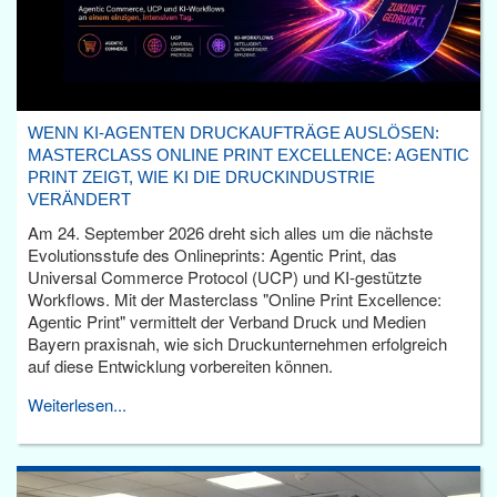
WENN KI-AGENTEN DRUCKAUFTRÄGE AUSLÖSEN:
MASTERCLASS ONLINE PRINT EXCELLENCE: AGENTIC
PRINT ZEIGT, WIE KI DIE DRUCKINDUSTRIE
VERÄNDERT
Am 24. September 2026 dreht sich alles um die nächste
Evolutionsstufe des Onlineprints: Agentic Print, das
Universal Commerce Protocol (UCP) und KI-gestützte
Workflows. Mit der Masterclass "Online Print Excellence:
Agentic Print" vermittelt der Verband Druck und Medien
Bayern praxisnah, wie sich Druckunternehmen erfolgreich
auf diese Entwicklung vorbereiten können.
Weiterlesen...