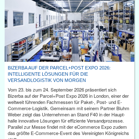
BIZERBA AUF DER PARCEL+POST EXPO 2026:
INTELLIGENTE LÖSUNGEN FÜR DIE
VERSANDLOGISTIK VON MORGEN
Vom 23. bis zum 24. September 2026 präsentiert sich
Bizerba auf der Parcel+Post Expo 2026 in London, einer der
weltweit führenden Fachmessen für Paket-, Post- und E-
Commerce-Logistik. Gemeinsam mit seinem Partner Bluhm
Weber zeigt das Unternehmen an Stand F40 in der Haupt­
halle innovative Lösungen für effiziente Versandprozesse.
Parallel zur Messe findet mit der eCommerce Expo zudem
das größte E-Commerce-Event des Vereinigten Königreichs