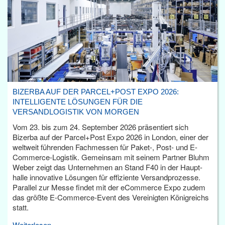
BIZERBA AUF DER PARCEL+POST EXPO 2026:
INTELLIGENTE LÖSUNGEN FÜR DIE
VERSANDLOGISTIK VON MORGEN
Vom 23. bis zum 24. September 2026 präsentiert sich
Bizerba auf der Parcel+Post Expo 2026 in London, einer der
weltweit führenden Fachmessen für Paket-, Post- und E-
Commerce-Logistik. Gemeinsam mit seinem Partner Bluhm
Weber zeigt das Unternehmen an Stand F40 in der Haupt­
halle innovative Lösungen für effiziente Versandprozesse.
Parallel zur Messe findet mit der eCommerce Expo zudem
das größte E-Commerce-Event des Vereinigten Königreichs
statt.
Weiterlesen...