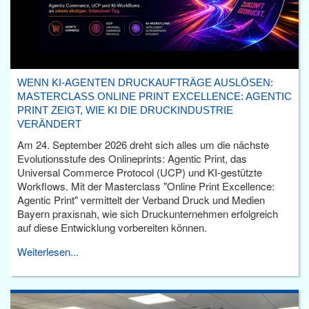
WENN KI-AGENTEN DRUCKAUFTRÄGE AUSLÖSEN:
MASTERCLASS ONLINE PRINT EXCELLENCE: AGENTIC
PRINT ZEIGT, WIE KI DIE DRUCKINDUSTRIE
VERÄNDERT
Am 24. September 2026 dreht sich alles um die nächste
Evolutionsstufe des Onlineprints: Agentic Print, das
Universal Commerce Protocol (UCP) und KI-gestützte
Workflows. Mit der Masterclass "Online Print Excellence:
Agentic Print" vermittelt der Verband Druck und Medien
Bayern praxisnah, wie sich Druckunternehmen erfolgreich
auf diese Entwicklung vorbereiten können.
Weiterlesen...