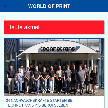
WORLD OF PRINT
Toggle
navigation
Heute aktuell
34 NACHWUCHSKRÄFTE STARTEN BEI
TECHNOTRANS INS BERUFSLEBEN