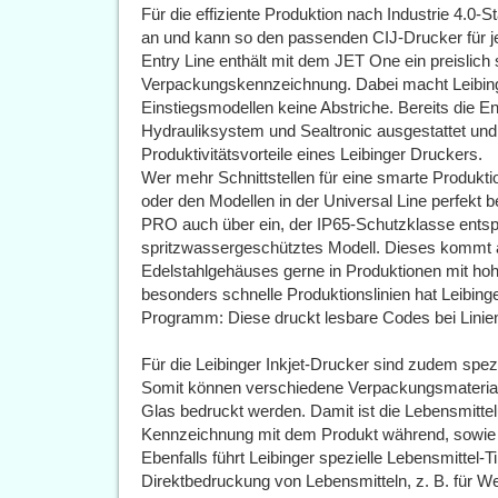
Für die effiziente Produktion nach Industrie 4.0-St
an und kann so den passenden CIJ-Drucker für 
Entry Line enthält mit dem JET One ein preislich 
Verpackungskennzeichnung. Dabei macht Leibinge
Einstiegsmodellen keine Abstriche. Bereits die Ent
Hydrauliksystem und Sealtronic ausgestattet und 
Produktivitätsvorteile eines Leibinger Druckers.
Wer mehr Schnittstellen für eine smarte Produktion
oder den Modellen in der Universal Line perfekt 
PRO auch über ein, der IP65-Schutzklasse ents
spritzwassergeschütztes Modell. Dieses kommt 
Edelstahlgehäuses gerne in Produktionen mit ho
besonders schnelle Produktionslinien hat Leibing
Programm: Diese druckt lesbare Codes bei Linie
Für die Leibinger Inkjet-Drucker sind zudem spez
Somit können verschiedene Verpackungsmaterialie
Glas bedruckt werden. Damit ist die Lebensmittel
Kennzeichnung mit dem Produkt während, sowie na
Ebenfalls führt Leibinger spezielle Lebensmittel-T
Direktbedruckung von Lebensmitteln, z. B. für W