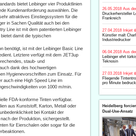
andards bietet Leibinger vier Produktlinien
26.05.2018
Aus de
jede Kundenanforderung auswählen. Die
Druckerhersteller L
sehr attraktives Einstiegssystem für die
Frankreich
r in Sachen Qualität auch bei den
ry Line ist mit dem patentierten Leibinger
27.04.2018
Inkjet 
Künstler malt Char
bietet damit die typischen
Industriedrucker
 benötigt, ist mit der Leibinger Basic Line
06.04.2018
Aus de
bedient. Letztere verfügt mit dem JET3up
Leibinger ehrt türki
prechendes, staub- und
Teknosin
auch dank des hochwertigen
27.03.2018
Inkjet 
hen Hygienevorschriften zum Einsatz. Für
Fliegende Tintentr
er auch eine High Speed Line im
pro Minute bedruc
ngeschwindigkeiten von 1000 m/min.
ielle FDA-konforme Tinten verfügbar.
n aus Kunststoff, Karton, Metall oder
Heidelberg forcier
Dual-Use-Ansatz
unbedenklichkeit bei Kontakt der
ch der Produktion, sichergestellt.
inten für Eierschalen oder sogar für die
erbeaktionen.