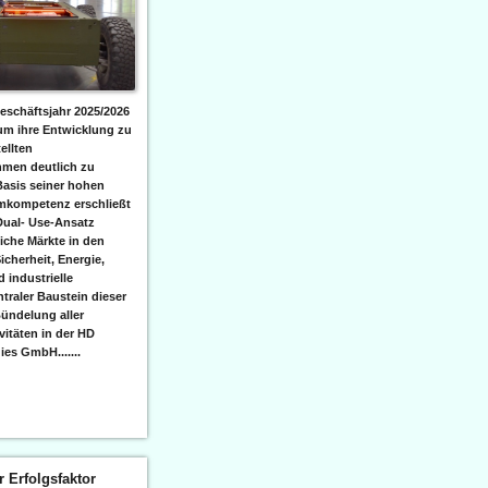
eschäftsjahr 2025/2026
 um ihre Entwicklung zu
ellten
men deutlich zu
Basis seiner hohen
emkompetenz erschließt
Dual- Use-Ansatz
iche Märkte in den
icherheit, Energie,
 industrielle
raler Baustein dieser
ündelung aller
itäten in der HD
es GmbH.......
er Erfolgsfaktor