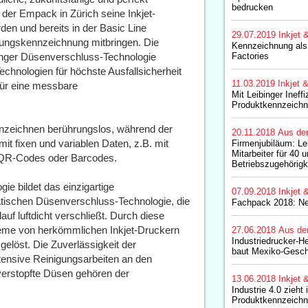
bedrucken
 der Empack in Zürich seine Inkjet-
rden und bereits in der Basic Line
29.07.2019
Inkjet 
ckungskennzeichnung mitbringen. Die
Kennzeichnung als
binger Düsenverschluss-Technologie
Factories
chnologien für höchste Ausfallsicherheit
11.03.2019
Inkjet 
für eine messbare
Mit Leibinger Ineff
Produktkennzeichn
ennzeichnen berührungslos, während der
20.11.2018
Aus de
mit fixen und variablen Daten, z.B. mit
Firmenjubiläum: Lei
Mitarbeiter für 40 
QR-Codes oder Barcodes.
Betriebszugehörigk
ie bildet das einzigartige
07.09.2018
Inkjet 
atischen Düsenverschluss-Technologie, die
Fachpack 2018: Ne
uf luftdicht verschließt. Durch diese
leme von herkömmlichen Inkjet-Druckern
27.06.2018
Aus de
Industriedrucker-He
 gelöst. Die Zuverlässigkeit der
baut Mexiko-Gesch
ntensive Reinigungsarbeiten an den
 verstopfte Düsen gehören der
13.06.2018
Inkjet 
Industrie 4.0 zieht 
Produktkennzeichn