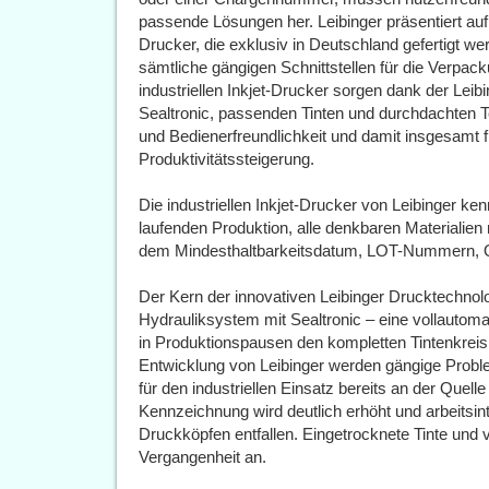
passende Lösungen her. Leibinger präsentiert auf
Drucker, die exklusiv in Deutschland gefertigt we
sämtliche gängigen Schnittstellen für die Verpa
industriellen Inkjet-Drucker sorgen dank der Lei
Sealtronic, passenden Tinten und durchdachten Te
und Bedienerfreundlichkeit und damit insgesamt 
Produktivitätssteigerung.
Die industriellen Inkjet-Drucker von Leibinger k
laufenden Produktion, alle denkbaren Materialien 
dem Mindesthaltbarkeitsdatum, LOT-Nummern, 
Der Kern der innovativen Leibinger Drucktechnolog
Hydrauliksystem mit Sealtronic – eine vollautom
in Produktionspausen den kompletten Tintenkreisla
Entwicklung von Leibinger werden gängige Prob
für den industriellen Einsatz bereits an der Quelle
Kennzeichnung wird deutlich erhöht und arbeitsi
Druckköpfen entfallen. Eingetrocknete Tinte und
Vergangenheit an.