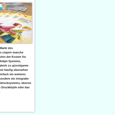
Markt des
ks zögern manche
hts der Kosten für
 Inkjet-Systeme,
leich zu günstigeren
bei häufig übersehen
einfach ein weiteres
sondern ein integraler
etdrucksystems, ebenso
e Druckköpfe oder das
.