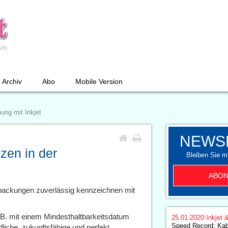
Archiv
Abo
Mobile Version
nung mit Inkjet
NEWS
nzen in der
Bleiben Sie mi
ABON
packungen zuverlässig kennzeichnen mit
B. mit einem Mindesthaltbarkeitsdatum
25.01.2020
Inkjet 
Speed Record: Kab
iche, zukunftsfähige und perfekt