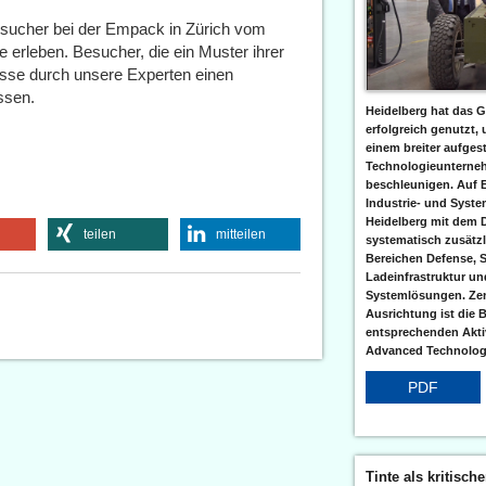
esucher bei der Empack in Zürich vom
ve erleben. Besucher, die ein Muster ihrer
esse durch unsere Experten einen
ssen.
Heidelberg hat das G
erfolgreich genutzt,
einem breiter aufgest
Technologieunterneh
beschleunigen. Auf 
Industrie- und Syst
Heidelberg mit dem 
teilen
mitteilen
systematisch zusätzl
Bereichen Defense, S
Ladeinfrastruktur und
Systemlösungen. Zent
Ausrichtung ist die B
entsprechenden Aktiv
Advanced Technologi
PDF
Tinte als kritisch