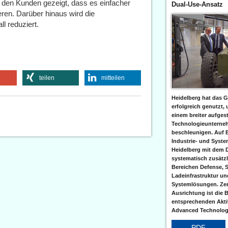
d den Kunden gezeigt, dass es einfacher
Dual-Use-Ansatz
eren. Darüber hinaus wird die
ll reduziert.
teilen
mitteilen
Heidelberg hat das G
erfolgreich genutzt,
einem breiter aufgest
Technologieunterneh
beschleunigen. Auf 
Industrie- und Syst
Heidelberg mit dem 
systematisch zusätzl
Bereichen Defense, S
Ladeinfrastruktur und
Systemlösungen. Zent
Ausrichtung ist die B
entsprechenden Aktiv
Advanced Technologi
PDF