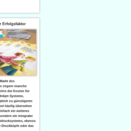
er Erfolgsfaktor
Markt des
ks zögern manche
hts der Kosten für
 Inkjet-Systeme,
leich zu günstigeren
bei häufig übersehen
einfach ein weiteres
sondern ein integraler
etdrucksystems, ebenso
e Druckköpfe oder das
.