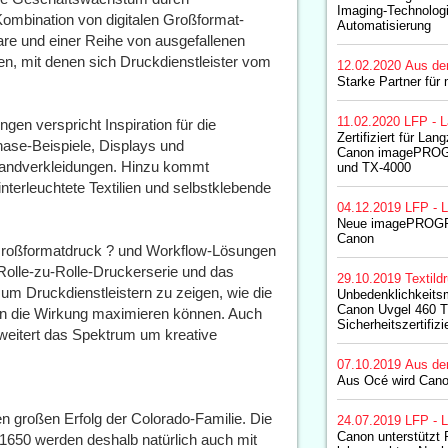
Imaging-Technologi
ombination von digitalen Großformat-
Automatisierung
ware und einer Reihe von ausgefallenen
n, mit denen sich Druckdienstleister vom
12.02.2020
Aus de
Starke Partner für 
11.02.2020
LFP - L
gen verspricht Inspiration für die
Zertifiziert für Lan
ase-Beispiele, Displays und
Canon imagePROG
Wandverkleidungen. Hinzu kommt
und TX-4000
terleuchtete Textilien und selbstklebende
04.12.2019
LFP - L
Neue imagePROGR
Canon
er Großformatdruck ? und Workflow-Lösungen
 Rolle-zu-Rolle-Druckerserie und das
29.10.2019
Textild
, um Druckdienstleistern zu zeigen, wie die
Unbedenklichkeitsm
Canon Uvgel 460 Ti
n die Wirkung maximieren können. Auch
Sicherheitszertifiz
weitert das Spektrum um kreative
07.10.2019
Aus de
Aus Océ wird Canon
en großen Erfolg der Colorado-Familie. Die
24.07.2019
LFP - L
Canon unterstützt 
650 werden deshalb natürlich auch mit