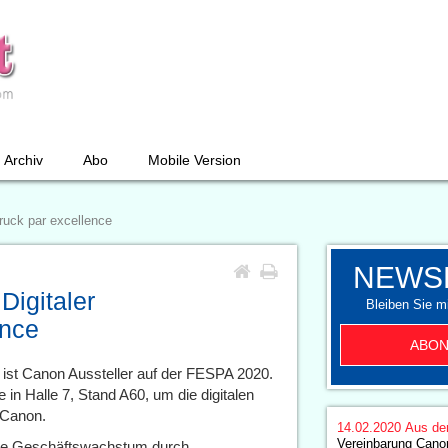
Archiv
Abo
Mobile Version
ruck par excellence
NEWS
igitaler
Bleiben Sie mi
ence
ABON
 ist Canon Aussteller auf der FESPA 2020.
in Halle 7, Stand A60, um die digitalen
 Canon.
14.02.2020
Aus de
Vereinbarung Canon
wie Geschäftswachstum durch