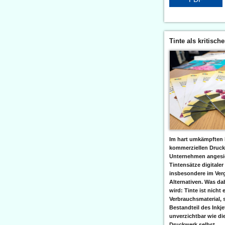
Tinte als kritisch
Im hart umkämpften 
kommerziellen Druc
Unternehmen angesic
Tintensätze digitaler
insbesondere im Verg
Alternativen. Was da
wird: Tinte ist nicht 
Verbrauchsmaterial, 
Bestandteil des Inkj
unverzichtbar wie di
Druckwerk selbst......