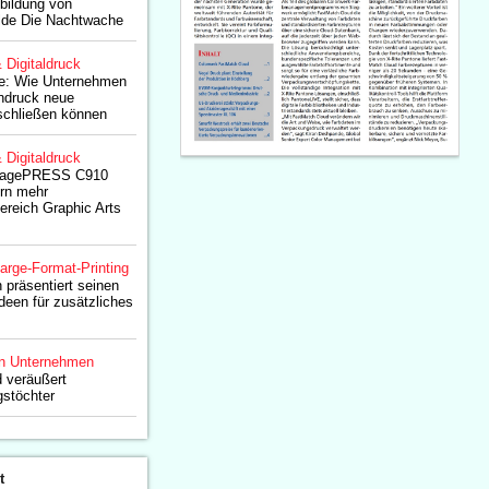
bildung von
de Die Nachtwache
& Digitaldruck
e: Wie Unternehmen
endruck neue
schließen können
& Digitaldruck
imagePRESS C910
ern mehr
ereich Graphic Arts
arge-Format-Printing
präsentiert seinen
deen für zusätzliches
n Unternehmen
 veräußert
gstöchter
t