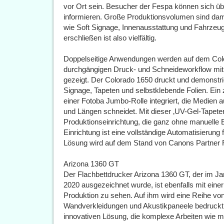
vor Ort sein. Besucher der Fespa können sich übe
informieren. Große Produktionsvolumen sind da
wie Soft Signage, Innenausstattung und Fahrzeug
erschließen ist also vielfältig.
Doppelseitige Anwendungen werden auf dem Colo
durchgängigen Druck- und Schneideworkflow mit 
gezeigt. Der Colorado 1650 druckt und demonstrie
Signage, Tapeten und selbstklebende Folien. Ein 
einer Fotoba Jumbo-Rolle integriert, die Medien
und Längen schneidet. Mit dieser ‚UV-Gel-Tapeten
Produktionseinrichtung, die ganz ohne manuelle
Einrichtung ist eine vollständige Automatisierung
Lösung wird auf dem Stand von Canons Partner F
Arizona 1360 GT
Der Flachbettdrucker Arizona 1360 GT, der im J
2020 ausgezeichnet wurde, ist ebenfalls mit eine
Produktion zu sehen. Auf ihm wird eine Reihe vo
Wandverkleidungen und Akustikpaneele bedruckt. 
innovativen Lösung, die komplexe Arbeiten wie m