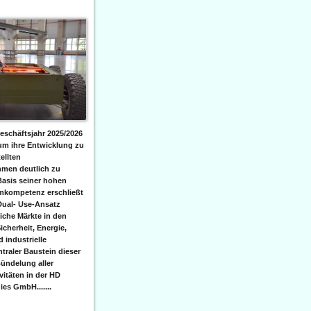
eschäftsjahr 2025/2026
 um ihre Entwicklung zu
ellten
men deutlich zu
Basis seiner hohen
emkompetenz erschließt
Dual- Use-Ansatz
iche Märkte in den
icherheit, Energie,
 industrielle
raler Baustein dieser
ündelung aller
itäten in der HD
es GmbH.......