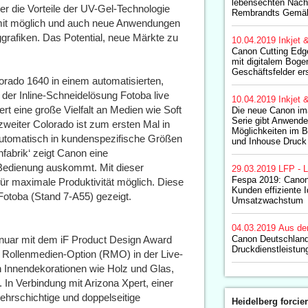
lebensechten Nach
r die Vorteile der UV-Gel-Technologie
Rembrandts Gemäl
mit möglich und auch neue Anwendungen
grafiken. Das Potential, neue Märkte zu
10.04.2019
Inkjet 
Canon Cutting Edg
mit digitalem Bog
Geschäftsfelder er
rado 1640 in einem automatisierten,
der Inline-Schneidelösung Fotoba live
10.04.2019
Inkjet 
rt eine große Vielfalt an Medien wie Soft
Die neue Canon 
Serie gibt Anwend
zweiter Colorado ist zum ersten Mal in
Möglichkeiten im B
 automatisch in kundenspezifische Größen
und Inhouse Druck
fabrik‘ zeigt Canon eine
 Bedienung auskommt. Mit dieser
29.03.2019
LFP - L
Fespa 2019: Canon 
 für maximale Produktivität möglich. Diese
Kunden effiziente I
otoba (Stand 7-A55) gezeigt.
Umsatzwachstum
04.03.2019
Aus de
anuar mit dem iF Product Design Award
Canon Deutschland
Druckdienstleistun
r Rollenmedien-Option (RMO) in der Live-
n Innendekorationen wie Holz und Glas,
In Verbindung mit Arizona Xpert, einer
ehrschichtige und doppelseitige
Heidelberg forcier