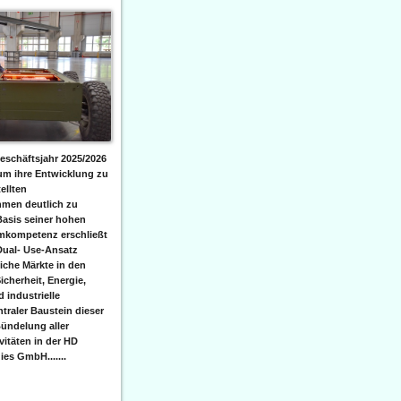
eschäftsjahr 2025/2026
 um ihre Entwicklung zu
ellten
men deutlich zu
Basis seiner hohen
emkompetenz erschließt
Dual- Use-Ansatz
iche Märkte in den
icherheit, Energie,
 industrielle
raler Baustein dieser
ündelung aller
itäten in der HD
es GmbH.......