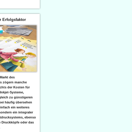
er Erfolgsfaktor
Markt des
ks zögern manche
hts der Kosten für
 Inkjet-Systeme,
leich zu günstigeren
bei häufig übersehen
einfach ein weiteres
sondern ein integraler
etdrucksystems, ebenso
e Druckköpfe oder das
.