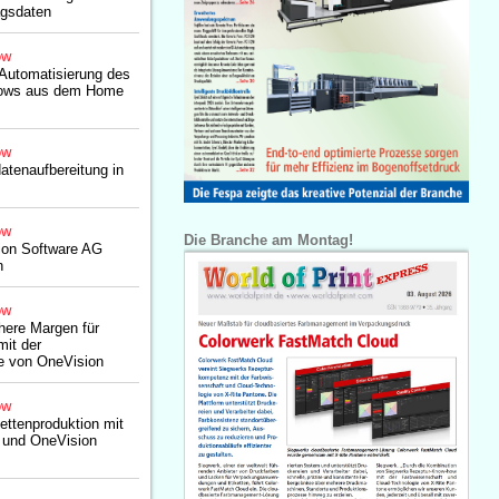
agsdaten
ow
 Automatisierung des
lows aus dem Home
ow
tenaufbereitung in
ow
Die Branche am Montag!
ion Software AG
n
ow
öhere Margen für
mit der
e von OneVision
ow
ettenproduktion mit
 und OneVision