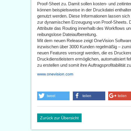
Proof-Sheet zu. Damit sollen kosten- und zeiti
können beispielsweise in der Druckdatei enthalten
genutzt werden. Diese Informationen lassen sich a
zur dynamischen Erzeugung von Proof-Sheets. Da
Attribute das Routing innerhalb des Workflows u
reibungslose Dateiaufbereitung.
Mit dem neuen Release zeigt OneVision Software 
inzwischen über 3000 Kunden regelmäßig – zumin
neuen Features versorgt werden, die es Druckere
Druckdienstleistern ermöglichen, automatisiert fe
zu erstellen und somit ihre Auftragsprofitabilität z
www.onevision.com
tweet
teilen
teilen
Zurück zur Übersicht