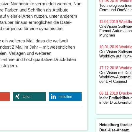
07.08.2019
Workfl
ntensive Nachdrucke vermieden werden. Nun
Technologiepartner
e Farben und Schriften als Attribute
Cerm und OneVisio
uf vielerlei Arten nutzen, unter anderem
11.04.2019
Workfl
rüber hinaus ermöglichen die Datei-
OneVision Softwar
nd sorgen so für eine dynamische,
Format Automation
München
ein weiteres Mal, dass die weltweit
dest 2 Mal im Jahr – mit wesentlichen
10.01.2019
Workfl
OneVision Softwar
ien, Verlagen und weiteren
Workflow auf Hunke
hlerfreie und hochqualitative Druckdaten
u steigern.
17.12.2018
Workfl
OneVision mit Druc
Workflow-Automati
der EFI Connect
06.11.2018
Druckvo
teilen
mitteilen
Mehr Profitabilität
in der Druckvorstu
Heidelberg forcier
Dual-Use-Ansatz