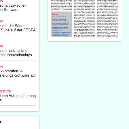
ow
schaft zwischen
n Software
ow
e mit der Wide
 Suite auf der FESPA
ow
e mit End-to-End-
ler Innovationdays
ow
kvorstufen- &
sierungs-Software auf
rstufe
 durch Automatisierung
fe
t