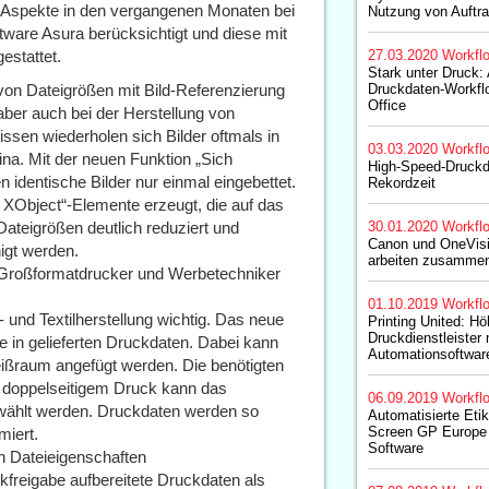
 Aspekte in den vergangenen Monaten bei
Nutzung von Auftr
tware Asura berücksichtigt und diese mit
estattet.
27.03.2020
Workfl
Stark unter Druck:
von Dateigrößen mit Bild-Referenzierung
Druckdaten-Workf
Office
aber auch bei der Herstellung von
sen wiederholen sich Bilder oftmals in
03.03.2020
Workfl
ina. Mit der neuen Funktion „Sich
High-Speed-Druckda
 identische Bilder nur einmal eingebettet.
Rekordzeit
XObject“-Elemente erzeugt, die auf das
Dateigrößen deutlich reduziert und
30.01.2020
Workfl
Canon und OneVis
igt werden.
arbeiten zusamme
 Großformatdrucker und Werbetechniker
01.10.2019
Workfl
und Textilherstellung wichtig. Das neue
Printing United: H
Druckdienstleister 
in gelieferten Druckdaten. Dabei kann
Automationsoftwar
eißraum angefügt werden. Die benötigten
ei doppelseitigem Druck kann das
06.09.2019
Workfl
wählt werden. Druckdaten werden so
Automatisierte Etik
Screen GP Europe
miert.
Software
h Dateieigenschaften
kfreigabe aufbereitete Druckdaten als