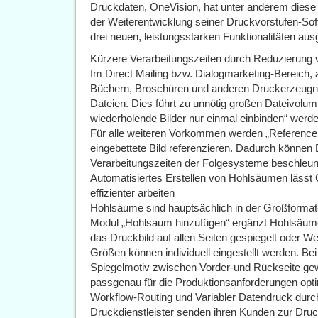
Druckdaten, OneVision, hat unter anderem diese
der Weiterentwicklung seiner Druckvorstufen-Sof
drei neuen, leistungsstarken Funktionalitäten ausg
Kürzere Verarbeitungszeiten durch Reduzierung 
Im Direct Mailing bzw. Dialogmarketing-Bereich, 
Büchern, Broschüren und anderen Druckerzeugnis
Dateien. Dies führt zu unnötig großen Dateivolum
wiederholende Bilder nur einmal einbinden“ werden
Für alle weiteren Vorkommen werden „Reference 
eingebettete Bild referenzieren. Dadurch können 
Verarbeitungszeiten der Folgesysteme beschleun
Automatisiertes Erstellen von Hohlsäumen lässt
effizienter arbeiten
Hohlsäume sind hauptsächlich in der Großformat- 
Modul „Hohlsaum hinzufügen“ ergänzt Hohlsäume 
das Druckbild auf allen Seiten gespiegelt oder W
Größen können individuell eingestellt werden. B
Spiegelmotiv zwischen Vorder-und Rückseite ge
passgenau für die Produktionsanforderungen opti
Workflow-Routing und Variabler Datendruck durc
Druckdienstleister senden ihren Kunden zur Druc