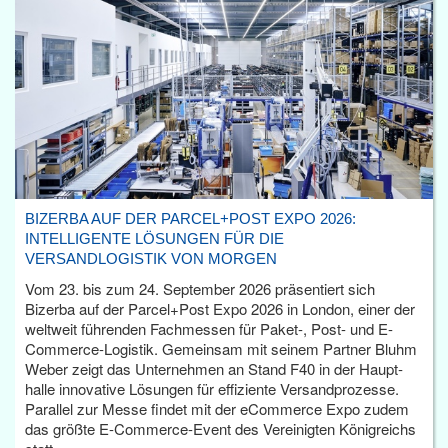
BIZERBA AUF DER PARCEL+POST EXPO 2026:
INTELLIGENTE LÖSUNGEN FÜR DIE
VERSANDLOGISTIK VON MORGEN
Vom 23. bis zum 24. September 2026 präsentiert sich
Bizerba auf der Parcel+Post Expo 2026 in London, einer der
weltweit führenden Fachmessen für Paket-, Post- und E-
Commerce-Logistik. Gemeinsam mit seinem Partner Bluhm
Weber zeigt das Unternehmen an Stand F40 in der Haupt­
halle innovative Lösungen für effiziente Versandprozesse.
Parallel zur Messe findet mit der eCommerce Expo zudem
das größte E-Commerce-Event des Vereinigten Königreichs