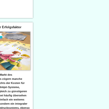
er Erfolgsfaktor
Markt des
ks zögern manche
hts der Kosten für
 Inkjet-Systeme,
leich zu günstigeren
bei häufig übersehen
einfach ein weiteres
sondern ein integraler
etdrucksystems, ebenso