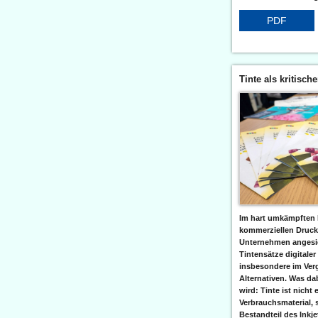
PDF
Tinte als kritisch
Im hart umkämpften 
kommerziellen Druc
Unternehmen angesic
Tintensätze digitaler
insbesondere im Verg
Alternativen. Was da
wird: Tinte ist nicht 
Verbrauchsmaterial, 
Bestandteil des Inkj