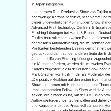
in Japan integrieren.
In der ersten Real Production Show von Fujifilm
hochwertige Kartons bedruckt, beschichtet und
dieser ungewöhnlichen 45-minütigen Show stan
Advanced Print Technology Centre in Brüssel so
Finishing-Lösungen bei Harris & Bruno in Deutsch
Fujifilm baut mit einem zweiten Event auf diesen 
der digitalen Automatisierung, die im Rahmen der
Postkarten bestehenden Essays demonstriert wer
gedruckt und dann auf der anderen Seite der Erd
Japan mithilfe von Finishing-Lösungen zugeschnitt
ein Muster anfordern, werden die im zweiten Even
Kartons zugestellt, die in der ersten Show bedru
Mark Stephen von Fujifilm, der als Moderator der 
„Die positive Reaktion auf den ersten Event hat 
Show zusammen mit Horizon noch mehr Themen 
transkontinentalen Follow-up-Show wird die Auto
zeigen, wie einfach es ist, mit der XMF Workflow
Auftragsanforderungen zu verwalten und dabei di
und Konsistenz der Jet Press voll zu nutzen. Ho
demonstrieren, wie die Integration unserer Lösu