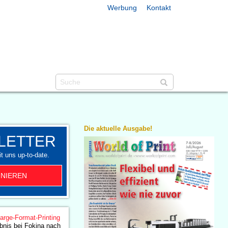
Werbung
Kontakt
Die aktuelle Ausgabe!
LETTER
t uns up-to-date.
NIEREN
arge-Format-Printing
bnis bei Fokina nach