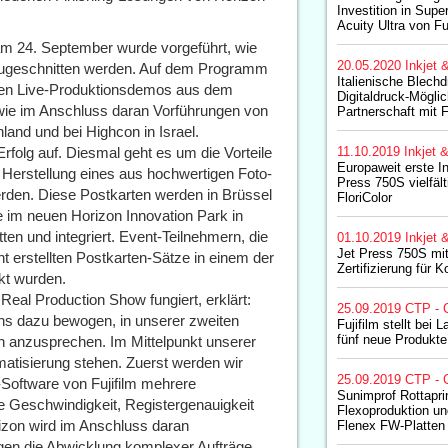
Investition in Sup
Acuity Ultra von Fu
 am 24. September wurde vorgeführt, wie
20.05.2020
Inkjet 
 zugeschnitten werden. Auf dem Programm
Italienische Blechd
den Live-Produktionsdemos aus dem
Digitaldruck-Möglic
wie im Anschluss daran Vorführungen von
Partnerschaft mit F
land und bei Highcon in Israel.
Erfolg auf. Diesmal geht es um die Vorteile
11.10.2019
Inkjet 
Europaweit erste In
 Herstellung eines aus hochwertigen Foto-
Press 750S vielfälti
den. Diese Postkarten werden in Brüssel
FloriColor
e im neuen Horizon Innovation Park in
en und integriert. Event-Teilnehmern, die
01.10.2019
Inkjet 
Jet Press 750S m
t erstellten Postkarten-Sätze in einem der
Zertifizierung für K
ckt wurden.
Real Production Show fungiert, erklärt:
25.09.2019
CTP - 
uns dazu bewogen, in unserer zweiten
Fujifilm stellt bei
fünf neue Produkte
anzusprechen. Im Mittelpunkt unserer
matisierung stehen. Zuerst werden wir
25.09.2019
CTP - 
-Software von Fujifilm mehrere
Sunimprof Rottapri
e Geschwindigkeit, Registergenauigkeit
Flexoproduktion un
rizon wird im Anschluss daran
Flenex FW-Platten 
ngen die Abwicklung komplexer Aufträge