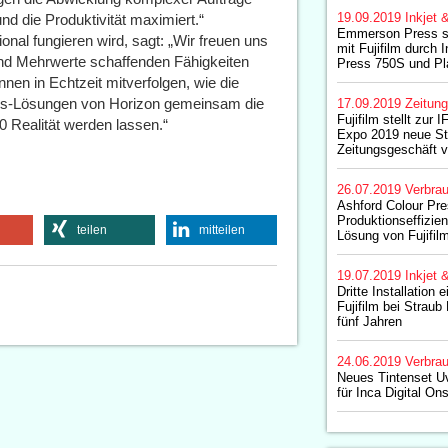
19.09.2019
Inkjet 
und die Produktivität maximiert.“
Emmerson Press st
ional fungieren wird, sagt: „Wir freuen uns
mit Fujifilm durch I
und Mehrwerte schaffenden Fähigkeiten
Press 750S und Pl
en in Echtzeit mitverfolgen, wie die
ess-Lösungen von Horizon gemeinsam die
17.09.2019
Zeitun
Fujifilm stellt zur
0 Realität werden lassen.“
Expo 2019 neue Str
Zeitungsgeschäft v
26.07.2019
Verbrau
Ashford Colour Pre
Produktionseffizi
teilen
mitteilen
Lösung von Fujifil
19.07.2019
Inkjet 
Dritte Installation 
Fujifilm bei Straub
fünf Jahren
24.06.2019
Verbrau
Neues Tintenset Uv
für Inca Digital O