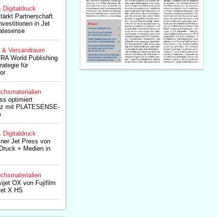
& Digitaldruck
ärkt Partnerschaft
nvestitionen in Jet
atesense
g & Versandraum
 IFRA World Publishing
ategie für
or
chsmaterialien
ss optimiert
enz mit PLATESENSE-
m
& Digitaldruck
einer Jet Press von
 Druck + Medien in
chsmaterialien
ijet OX von Fujifilm
nset X HS