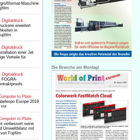
ergroßformat-Maschine
jifilm
& Digitaldruck
ruckerei erweitert
hkeiten in
ujifilm
& Digitaldruck
stallation einer Jet
ge Vorteile für
Die Branche am Montag!
& Digitaldruck
it FOGRA-
ontraktproofs
Computer to Plate
 Labelexpo Europe 2019
 vor
Computer to Plate
nt verbessert seine
d Umweltbilanz mit
von Fujifilm