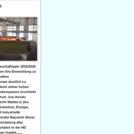
t
eschäftsjahr 2025/2026
 um ihre Entwicklung zu
ellten
men deutlich zu
Basis seiner hohen
emkompetenz erschließt
Dual- Use-Ansatz
iche Märkte in den
icherheit, Energie,
 industrielle
raler Baustein dieser
ündelung aller
itäten in der HD
es GmbH.......