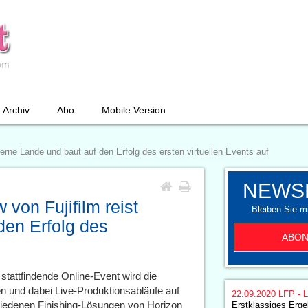
Archiv
Abo
Mobile Version
ferne Lande und baut auf den Erfolg des ersten virtuellen Events auf
NEWS
von Fujifilm reist
Bleiben Sie mi
den Erfolg des
ABON
stattfindende Online-Event wird die
len und dabei Live-Produktionsabläufe auf
22.09.2020
LFP - L
hiedenen Finishing-Lösungen von Horizon
Erstklassiges Erge