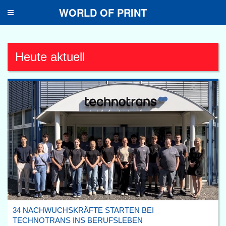
WORLD OF PRINT
Toggle
navigation
Heute aktuell
34 NACHWUCHSKRÄFTE STARTEN BEI
TECHNOTRANS INS BERUFSLEBEN