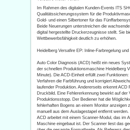
Im Rahmen des digitalen Kunden-Events ITS S
Qualitätssicherungssystem für die Produktivmasc
Gold- und einen Silbertoner für das Fünffarbensy
Beide Neuerungen unterstreichen die wachsenden
digital hergestellte Druckerzeugnisse stellt. Sie 
Wettbewerbsfähigkeit deutlich zu erhöhen.
Heidelberg Versafire EP: Inline-Farbregelung un
Auto Color Diagnosis (ACD) heißt ein neues Syste
der schnellen Produktionsmaschine Heidelberg V
Minute). Die ACD-Einheit erfüllt zwei Funktionen: 
Verfahren die Farbführung und korrigiert Abweic
laufender Produktion. Andererseits erkennt ACD Fe
Druckbild. Eine Fehlererkennung bewirkt auf der
Produktionsstopp. Der Bediener hat die Möglichkei
fehlerhaften Bogens an einem Monitor anzeigen 
manuell aus dem Auslagestapel entfernt werden.
ACD arbeitet mit einem Scanner-Modul, das im Ans
Maschine eingebaut ist. Der Scanner liest das g
über die gesamte Formatbreite. Als Referenz dien