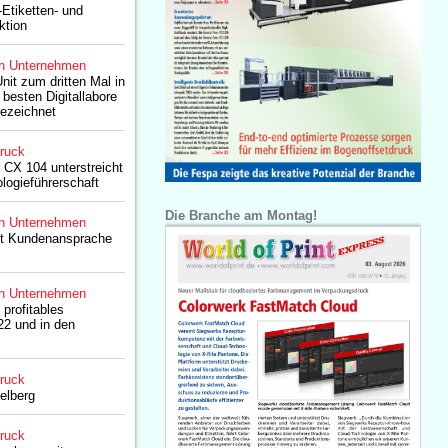
-Etiketten- und
ktion
n Unternehmen
Unit zum dritten Mal in
 besten Digitallabore
ezeichnet
druck
CX 104 unterstreicht
logieführerschaft
Die Branche am Montag!
n Unternehmen
ert Kundenansprache
n Unternehmen
 profitables
2 und in den
druck
elberg
druck