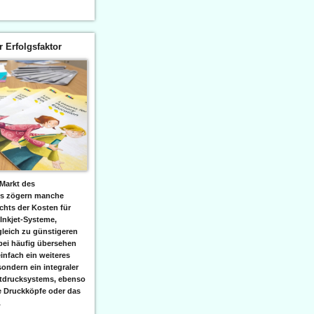
er Erfolgsfaktor
Markt des
ks zögern manche
hts der Kosten für
 Inkjet-Systeme,
leich zu günstigeren
bei häufig übersehen
einfach ein weiteres
sondern ein integraler
etdrucksystems, ebenso
e Druckköpfe oder das
.