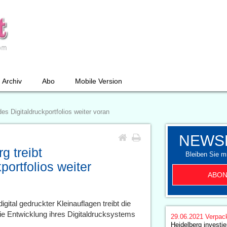
Archiv
Abo
Mobile Version
s Digitaldruckportfolios weiter voran
NEWS
 treibt
Bleiben Sie mi
portfolios weiter
ABON
ital gedruckter Kleinauflagen treibt die
e Entwicklung ihres Digitaldrucksystems
29.06.2021
Verpac
Heidelberg investi