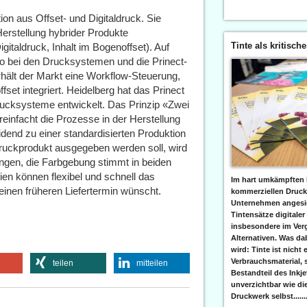
n aus Offset- und Digitaldruck. Sie
 Herstellung hybrider Produkte
Tinte als kritisch
gitaldruck, Inhalt im Bogenoffset). Auf
io bei den Drucksystemen und die Prinect-
rhält der Markt eine Workflow-Steuerung,
set integriert. Heidelberg hat das Prinect
Drucksysteme entwickelt. Das Prinzip «Zwei
einfacht die Prozesse in der Herstellung
end zu einer standardisierten Produktion
ruckprodukt ausgegeben werden soll, wird
gen, die Farbgebung stimmt in beiden
en können flexibel und schnell das
Im hart umkämpften 
inen früheren Liefertermin wünscht.
kommerziellen Druc
Unternehmen angesic
Tintensätze digitaler
insbesondere im Verg
Alternativen. Was da
wird: Tinte ist nicht 
Verbrauchsmaterial, 
teilen
mitteilen
Bestandteil des Inkj
unverzichtbar wie di
Druckwerk selbst......