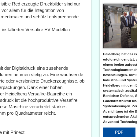
isible Red erzeugte Druckbilder sind nur
 vor allem für die Integration von
gsmerkmalen und schützt entsprechende
 installierten Versafire EV-Modellen
Heidelberg hat das G
erfolgreich genutzt,
einem breiter aufgest
t der Digitaldruck eine zusehends
Technologieunterneh
volumen nehmen stetig zu. Eine wachsende
beschleunigen. Auf 
erte oder versionierte Druckerzeugnisse, ob
Industrie- und Syst
Heidelberg mit dem 
Verpackungen. Dank einer hohen
systematisch zusätzl
er Heidelberg Versafire-Baureihe ein
Bereichen Defense, S
druck ist die hochproduktive Versafire
Ladeinfrastruktur und
ese Maschine verarbeitet starkes
Systemlösungen. Zent
Ausrichtung ist die B
mm pro Quadratmeter reicht.
entsprechenden Aktiv
Advanced Technologi
 mit Prinect
PDF