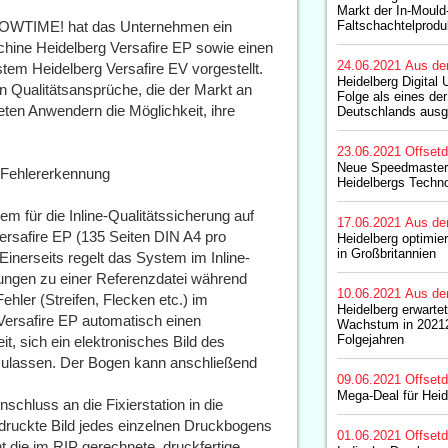
Markt der In-Mould
HOWTIME! hat das Unternehmen ein
Faltschachtelprodu
hine Heidelberg Versafire EP sowie einen
24.06.2021
Aus de
stem Heidelberg Versafire EV vorgestellt.
Heidelberg Digital 
 Qualitätsansprüche, die der Markt an
Folge als eines der
bieten Anwendern die Möglichkeit, ihre
Deutschlands ausg
23.06.2021
Offset
Neue Speedmaster 
d Fehlererkennung
Heidelbergs Techno
m für die Inline-Qualitätssicherung auf
17.06.2021
Aus de
ersafire EP (135 Seiten DIN A4 pro
Heidelberg optimi
in Großbritannien
Einerseits regelt das System im Inline-
hungen zu einer Referenzdatei während
10.06.2021
Aus de
hler (Streifen, Flecken etc.) im
Heidelberg erwartet
 Versafire EP automatisch einen
Wachstum in 20212
Folgejahren
t, sich ein elektronisches Bild des
zulassen. Der Bogen kann anschließend
09.06.2021
Offset
Mega-Deal für Heid
chluss an die Fixierstation in die
edruckte Bild jedes einzelnen Druckbogens
01.06.2021
Offset
t die im RIP gerechnete, druckfertige