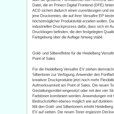
Datei, die im Prinect Digital Frontend (DFE) hinterl
ACD sichert dadurch einen zuverlässigen und stab
jene Druckereien, die auf ihrer Versafire EP bes
höchstmöglicher Produktivität erzielen wollen. D
industriellen Druckprozess dafür, dass sich im 
Druckbogen befinden, die den festgelegten Qualit
Farbgebung über die Auflage hinweg stabil.
Gold- und Silbereffekte für die Heidelberg Vers
Point of Sales
Für die Heidelberg Versafire EV stehen demnächst
Silbertoner zur Verfügung. Anwender des Fünffa
kreativer Druckprodukte jetzt noch mehr Flexibilit
Aufmerksamkeit am Point of Sales. Die neuen T
Gestaltungsmittel eingesetzt oder mit den vier 
Farbtönen kombiniert werden. Anwendungen mit G
Bedruckstoffen ebenso möglich wie auf dunklem 
Mit den Gold- und Silbertonern erhöht Heidelberg 
EV auf sieben. Die neuen Toner ergänzen Deckwe