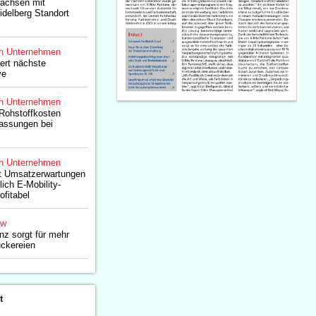
wachsen mit
delberg Standort
n Unternehmen
iert nächste
ve
n Unternehmen
Rohstoffkosten
passungen bei
n Unternehmen
fft Umsatzerwartungen
ich E-Mobility-
ofitabel
ow
enz sorgt für mehr
uckereien
t