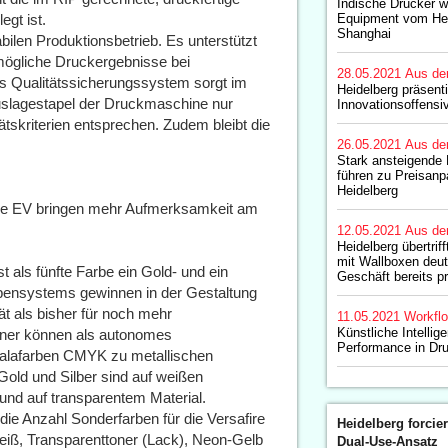
Indische Drucker 
egt ist.
Equipment vom Hei
Shanghai
ilen Produktionsbetrieb. Es unterstützt
tmögliche Druckergebnisse bei
28.05.2021
Aus de
as Qualitätssicherungssystem sorgt im
Heidelberg präsent
Auslagestapel der Druckmaschine nur
Innovationsoffensi
ätskriterien entsprechen. Zudem bleibt die
26.05.2021
Aus de
Stark ansteigende 
führen zu Preisan
Heidelberg
afire EV bringen mehr Aufmerksamkeit am
12.05.2021
Aus de
Heidelberg übertri
mit Wallboxen deutl
 als fünfte Farbe ein Gold- und ein
Geschäft bereits pr
rbensystems gewinnen in der Gestaltung
ät als bisher für noch mehr
11.05.2021
Workfl
Künstliche Intellig
oner können als autonomes
Performance in Dr
Skalafarben CMYK zu metallischen
old und Silber sind auf weißen
und auf transparentem Material.
die Anzahl Sonderfarben für die Versafire
Heidelberg forcier
iß, Transparenttoner (Lack), Neon-Gelb
Dual-Use-Ansatz