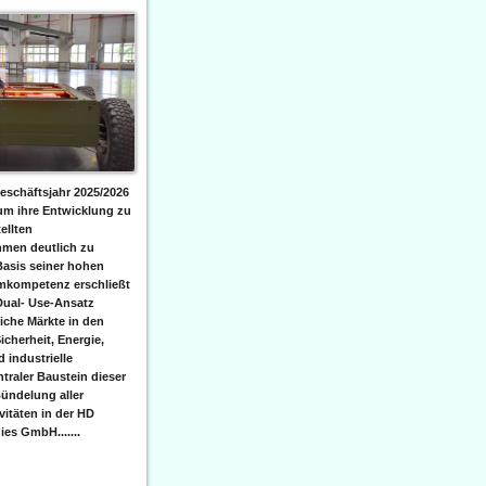
eschäftsjahr 2025/2026
 um ihre Entwicklung zu
ellten
men deutlich zu
Basis seiner hohen
emkompetenz erschließt
Dual- Use-Ansatz
iche Märkte in den
icherheit, Energie,
 industrielle
raler Baustein dieser
ündelung aller
itäten in der HD
es GmbH.......