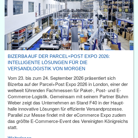
BIZERBA AUF DER PARCEL+POST EXPO 2026:
INTELLIGENTE LÖSUNGEN FÜR DIE
VERSANDLOGISTIK VON MORGEN
Vom 23. bis zum 24. September 2026 präsentiert sich
Bizerba auf der Parcel+Post Expo 2026 in London, einer der
weltweit führenden Fachmessen für Paket-, Post- und E-
Commerce-Logistik. Gemeinsam mit seinem Partner Bluhm
Weber zeigt das Unternehmen an Stand F40 in der Haupt­
halle innovative Lösungen für effiziente Versandprozesse.
Parallel zur Messe findet mit der eCommerce Expo zudem
das größte E-Commerce-Event des Vereinigten Königreichs
statt.
Weiterlesen...