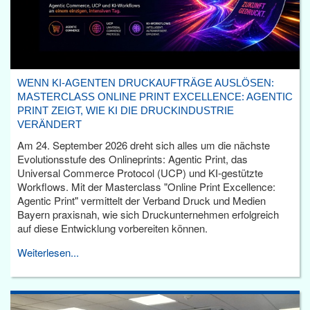
WENN KI-AGENTEN DRUCKAUFTRÄGE AUSLÖSEN:
MASTERCLASS ONLINE PRINT EXCELLENCE: AGENTIC
PRINT ZEIGT, WIE KI DIE DRUCKINDUSTRIE
VERÄNDERT
Am 24. September 2026 dreht sich alles um die nächste
Evolutionsstufe des Onlineprints: Agentic Print, das
Universal Commerce Protocol (UCP) und KI-gestützte
Workflows. Mit der Masterclass "Online Print Excellence:
Agentic Print" vermittelt der Verband Druck und Medien
Bayern praxisnah, wie sich Druckunternehmen erfolgreich
auf diese Entwicklung vorbereiten können.
Weiterlesen...