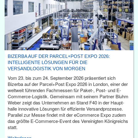
BIZERBA AUF DER PARCEL+POST EXPO 2026:
INTELLIGENTE LÖSUNGEN FÜR DIE
VERSANDLOGISTIK VON MORGEN
Vom 23. bis zum 24. September 2026 präsentiert sich
Bizerba auf der Parcel+Post Expo 2026 in London, einer der
weltweit führenden Fachmessen für Paket-, Post- und E-
Commerce-Logistik. Gemeinsam mit seinem Partner Bluhm
Weber zeigt das Unternehmen an Stand F40 in der Haupt­
halle innovative Lösungen für effiziente Versandprozesse.
Parallel zur Messe findet mit der eCommerce Expo zudem
das größte E-Commerce-Event des Vereinigten Königreichs
statt.
Weiterlesen...