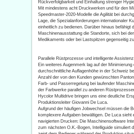
Rückverfolgbarkeit und Einhaltung strenger Hyg
Mit mindestens acht Druckwerken und für den Mi
Speedmaster-2020-Modelle die Agilität bei durchgä
Lage, die Spezialanforderungen internationaler Ku
einheitlich zu bedienen. Darüber hinaus befähigt 
Maschinenausstattung die Standorte, sich bei der
Medikaments oder bei Lastspitzen gegenseitig zu
Parallele Rüstprozesse und intelligente Assisten
Ein weiteres Augenmerk lag auf der Minimierung 
durchschnittliche Auflagenhöhe in der Schweiz be
Anzahl der von den Kunden gewünschten Pantonef
Farb- und Passerregelung bei laufender Maschin
der Farbwerke parallel zu anderen Rüstprozesse
Hycolor Multidrive bringen uns eine deutliche Ersp
Produktionsleiter Giovanni De Luca.
Aufgrund der häufigen Jobwechsel müssen die Be
komplexere Aufgaben bewältigen. De Luca sieht e
navigierten Drucken: Die Maschinensoftware Intel
zum nächsten O.K.-Bogen, Intelliguide simuliert de
zeigt dem Bediener während der Produktion situa