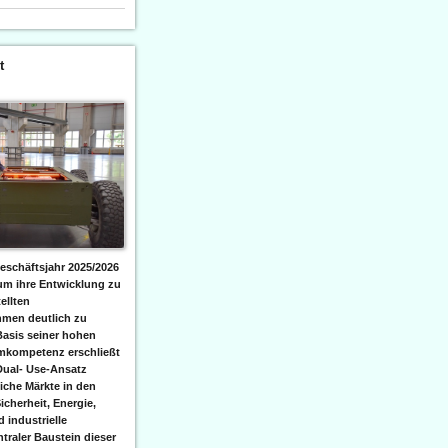
t
eschäftsjahr 2025/2026
 um ihre Entwicklung zu
ellten
men deutlich zu
Basis seiner hohen
emkompetenz erschließt
Dual- Use-Ansatz
iche Märkte in den
icherheit, Energie,
 industrielle
raler Baustein dieser