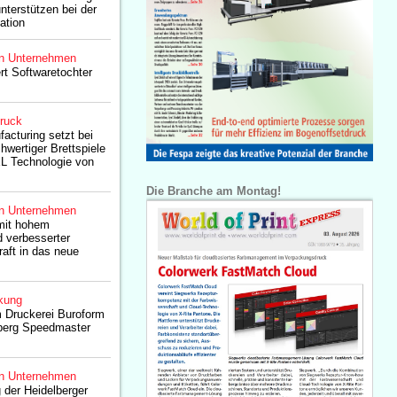
nterstützen bei der
ation
n Unternehmen
rt Softwaretochter
druck
cturing setzt bei
hwertiger Brettspiele
L Technologie von
Die Branche am Montag!
n Unternehmen
 mit hohem
 verbesserter
raft in das neue
kung
 Druckerei Buroform
elberg Speedmaster
n Unternehmen
der Heidelberger