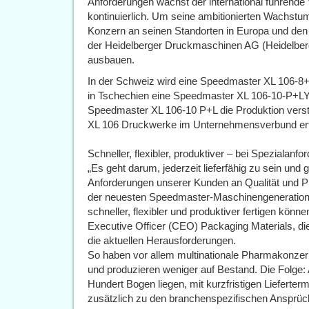
Anforderungen wächst der international führen
kontinuierlich. Um seine ambitionierten Wachstums
Konzern an seinen Standorten in Europa und den
der Heidelberger Druckmaschinen AG (Heidelberg)
ausbauen.
In der Schweiz wird eine Speedmaster XL 106-8+
in Tschechien eine Speedmaster XL 106-10-P+L
Speedmaster XL 106-10 P+L die Produktion verstä
XL 106 Druckwerke im Unternehmensverbund erfo
Schneller, flexibler, produktiver – bei Spezialan
„Es geht darum, jederzeit lieferfähig zu sein und 
Anforderungen unserer Kunden an Qualität und Pro
der neuesten Speedmaster-Maschinengeneration i
schneller, flexibler und produktiver fertigen könne
Executive Officer (CEO) Packaging Materials, die
die aktuellen Herausforderungen.
So haben vor allem multinationale Pharmakonzer
und produzieren weniger auf Bestand. Die Folge: A
Hundert Bogen liegen, mit kurzfristigen Lieferter
zusätzlich zu den branchenspezifischen Ansprüc