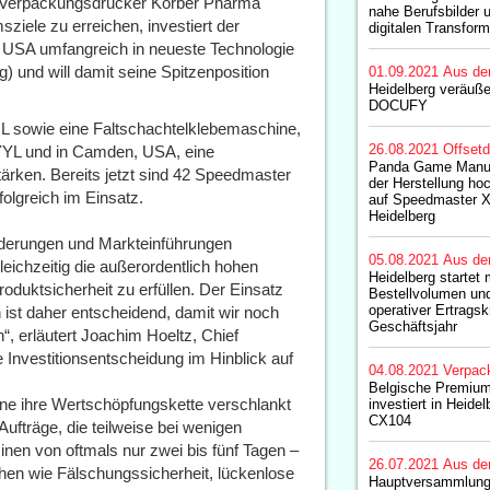
de Verpackungsdrucker Körber Pharma
nahe Berufsbilder u
ziele zu erreichen, investiert der
digitalen Transform
 USA umfangreich in neueste Technologie
 und will damit seine Spitzenposition
01.09.2021
Aus de
Heidelberg veräuße
DOCUFY
L sowie eine Faltschachtelklebemaschine,
26.08.2021
Offset
YYL und in Camden, USA, eine
Panda Game Manufa
rken. Bereits jetzt sind 42 Speedmaster
der Herstellung hoc
lgreich im Einsatz.
auf Speedmaster X
Heidelberg
forderungen und Markteinführungen
05.08.2021
Aus de
gleichzeitig die außerordentlich hohen
Heidelberg startet
duktsicherheit zu erfüllen. Der Einsatz
Bestellvolumen und
operativer Ertragsk
st daher entscheidend, damit wir noch
Geschäftsjahr
n“, erläutert Joachim Hoeltz, Chief
 Investitionsentscheidung im Hinblick auf
04.08.2021
Verpac
Belgische Premium
ne ihre Wertschöpfungskette verschlankt
investiert in Heid
CX104
ufträge, die teilweise bei wenigen
minen von oftmals nur zwei bis fünf Tagen –
26.07.2021
Aus de
hen wie Fälschungssicherheit, lückenlose
Hauptversammlung 