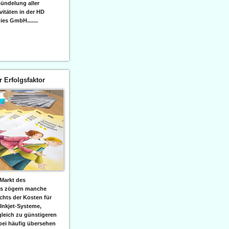
ündelung aller
itäten in der HD
es GmbH.......
er Erfolgsfaktor
Markt des
ks zögern manche
hts der Kosten für
 Inkjet-Systeme,
leich zu günstigeren
bei häufig übersehen