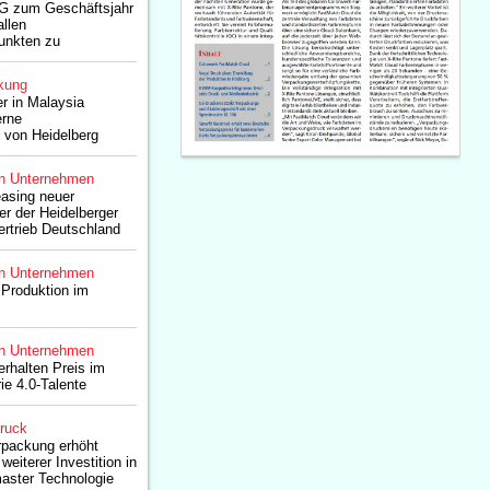
G zum Geschäftsjahr
llen
unkten zu
kung
r in Malaysia
erne
 von Heidelberg
n Unternehmen
asing neuer
er der Heidelberger
rtrieb Deutschland
n Unternehmen
 Produktion im
n Unternehmen
erhalten Preis im
ie 4.0-Talente
druck
rpackung erhöht
weiterer Investition in
aster Technologie