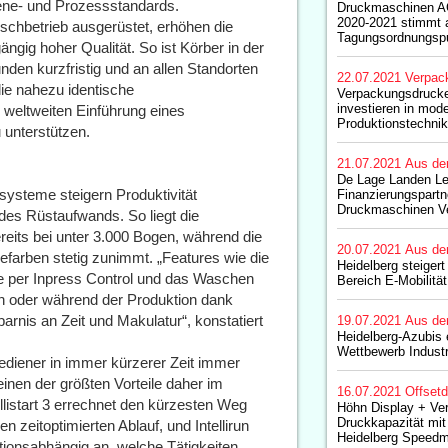
iene- und Prozessstandards.
Druckmaschinen A
2020-2021 stimmt a
schbetrieb ausgerüstet, erhöhen die
Tagungsordnungsp
ngig hoher Qualität. So ist Körber in der
nden kurzfristig und an allen Standorten
22.07.2021
Verpac
die nahezu identische
Verpackungsdrucke
investieren in mod
 weltweiten Einführung eines
Produktionstechnik
 unterstützen.
21.07.2021
Aus de
De Lage Landen Le
zsysteme steigern Produktivität
Finanzierungspartn
Druckmaschinen Ve
des Rüstaufwands. So liegt die
reits bei unter 3.000 Bogen, während die
20.07.2021
Aus de
arben stetig zunimmt. „Features wie die
Heidelberg steigert
e per Inpress Control und das Waschen
Bereich E-Mobilität
n oder während der Produktion dank
arnis an Zeit und Makulatur“, konstatiert
19.07.2021
Aus de
Heidelberg-Azubis 
Wettbewerb Industr
diener in immer kürzerer Zeit immer
inen der größten Vorteile daher im
16.07.2021
Offset
listart 3 errechnet den kürzesten Weg
Höhn Display + Ve
Druckkapazität mit 
n zeitoptimierten Ablauf, und Intellirun
Heidelberg Speedm
tionsabhängig an, welche Tätigkeiten