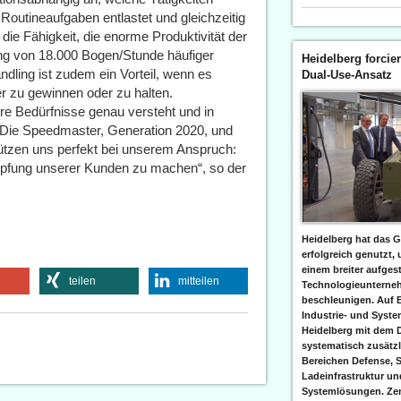
 Routineaufgaben entlastet und gleichzeitig
die Fähigkeit, die enorme Produktivität der
ng von 18.000 Bogen/Stunde häufiger
Heidelberg forcier
dling ist zudem ein Vorteil, wenn es
Dual-Use-Ansatz
ter zu gewinnen oder zu halten.
ere Bedürfnisse genau versteht und in
 „Die Speedmaster, Generation 2020, und
tützen uns perfekt bei unserem Anspruch:
öpfung unserer Kunden zu machen“, so der
Heidelberg hat das G
erfolgreich genutzt,
einem breiter aufgest
teilen
mitteilen
Technologieunterneh
beschleunigen. Auf 
Industrie- und Syst
Heidelberg mit dem 
systematisch zusätzl
Bereichen Defense, S
Ladeinfrastruktur und
Systemlösungen. Zent