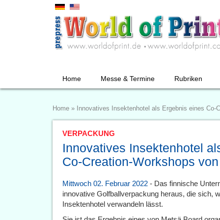
Home
Messe & Termine
Rubriken
Home
»
Innovatives Insektenhotel als Ergebnis eines Co
VERPACKUNG
Innovatives Insektenhotel al
Co-Creation-Workshops von
Mittwoch 02. Februar 2022
- Das finnische Unter
innovative Golfballverpackung heraus, die sich, 
Insektenhotel verwandeln lässt.
Sie ist das Ergebnis eines von Metsä Board org