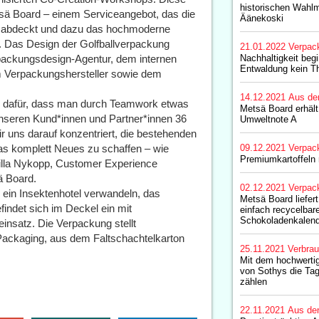
historischen Wahl
tsä Board – einem Serviceangebot, das die
Äänekoski
 abdeckt und dazu das hochmoderne
. Das Design der Golfballverpackung
21.01.2022
Verpac
packungsdesign-Agentur, dem internen
Nachhaltigkeit beg
Entwaldung kein T
 Verpackungshersteller sowie dem
14.12.2021
Aus de
el dafür, dass man durch Teamwork etwas
Metsä Board erhält
nseren Kund*innen und Partner*innen 36
Umweltnote A
r uns darauf konzentriert, die bestehenden
as komplett Neues zu schaffen – wie
09.12.2021
Verpac
Premiumkartoffeln 
unilla Nykopp, Customer Experience
ä Board.
02.12.2021
Verpac
n ein Insektenhotel verwandeln, das
Metsä Board liefert
findet sich im Deckel ein mit
einfach recycelbare
Schokoladenkalend
nsatz. Die Verpackung stellt
ackaging, aus dem Faltschachtelkarton
25.11.2021
Verbrau
Mit dem hochwerti
von Sothys die Ta
zählen
22.11.2021
Aus de