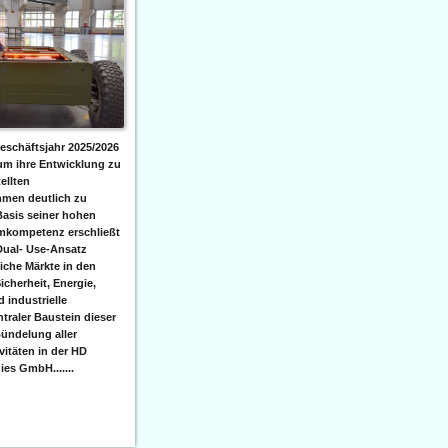
eschäftsjahr 2025/2026
 um ihre Entwicklung zu
ellten
men deutlich zu
Basis seiner hohen
emkompetenz erschließt
Dual- Use-Ansatz
iche Märkte in den
icherheit, Energie,
 industrielle
raler Baustein dieser
ündelung aller
itäten in der HD
es GmbH.......