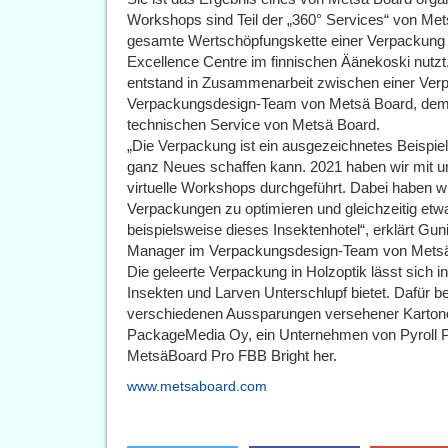
Workshops sind Teil der „360° Services“ von Me
gesamte Wertschöpfungskette einer Verpackung
Excellence Centre im finnischen Äänekoski nutzt
entstand in Zusammenarbeit zwischen einer Ver
Verpackungsdesign-Team von Metsä Board, dem
technischen Service von Metsä Board.
„Die Verpackung ist ein ausgezeichnetes Beispi
ganz Neues schaffen kann. 2021 haben wir mit u
virtuelle Workshops durchgeführt. Dabei haben wi
Verpackungen zu optimieren und gleichzeitig etw
beispielsweise dieses Insektenhotel“, erklärt G
Manager im Verpackungsdesign-Team von Mets
Die geleerte Verpackung in Holzoptik lässt sich i
Insekten und Larven Unterschlupf bietet. Dafür be
verschiedenen Aussparungen versehener Kartonei
PackageMedia Oy, ein Unternehmen von Pyroll P
MetsäBoard Pro FBB Bright her.
www.metsaboard.com