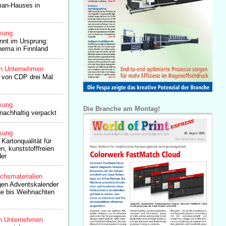
man-Hauses in
kung
innt im Ursprung:
hema in Finnland
n Unternehmen
 von CDP drei Mal
kung
Die Branche am Montag!
nachhaltig verpackt
kung
 Kartonqualität für
n, kunststofffreien
er
chsmaterialien
gen Adventskalender
ge bis Weihnachten
n Unternehmen