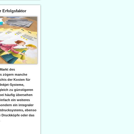
er Erfolgsfaktor
Markt des
ks zögern manche
hts der Kosten für
 Inkjet-Systeme,
leich zu günstigeren
bei häufig übersehen
einfach ein weiteres
sondern ein integraler
etdrucksystems, ebenso
e Druckköpfe oder das
.