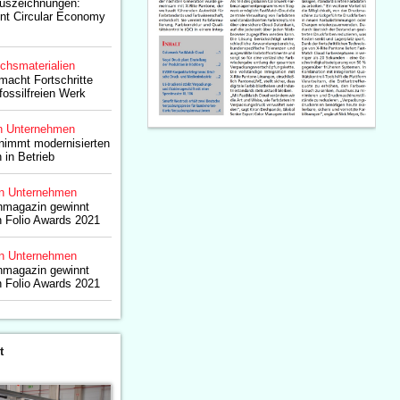
Auszeichnungen:
nt Circular Economy
chsmaterialien
acht Fortschritte
ossilfreien Werk
n Unternehmen
nimmt modernisierten
 in Betrieb
n Unternehmen
hmagazin gewinnt
n Folio Awards 2021
n Unternehmen
hmagazin gewinnt
n Folio Awards 2021
t