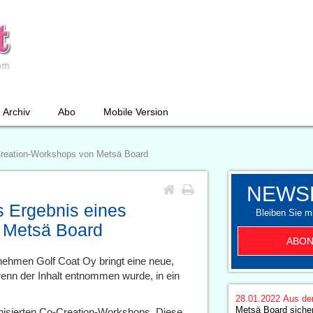
Archiv
Abo
Mobile Version
-Creation-Workshops von Metsä Board
NEWS
s Ergebnis eines
Bleiben Sie mi
 Metsä Board
ABON
nehmen Golf Coat Oy bringt eine neue,
wenn der Inhalt entnommen wurde, in ein
28.01.2022
Aus de
Metsä Board sicher
anisierten Co-Creation-Workshops. Diese