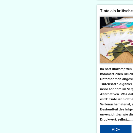
Tinte als kritisch
Im hart umkämpften 
kommerziellen Druc
Unternehmen angesic
Tintensätze digitaler
insbesondere im Verg
Alternativen. Was da
wird: Tinte ist nicht 
Verbrauchsmaterial, 
Bestandteil des Inkj
unverzichtbar wie di
Druckwerk selbst......
PDF