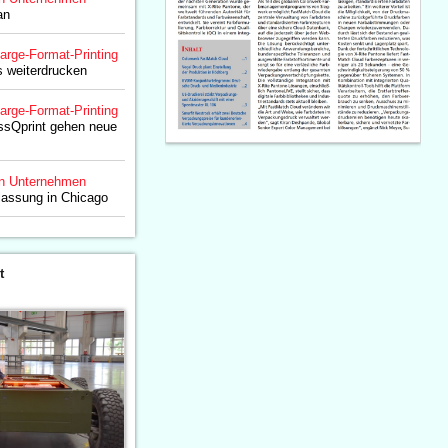
an
arge-Format-Printing
s weiterdrucken
arge-Format-Printing
issQprint gehen neue
n Unternehmen
lassung in Chicago
t