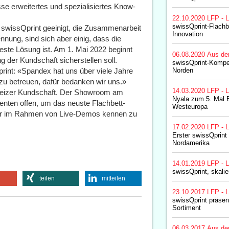
se erweitertes und spezialisiertes Know-
22.10.2020
LFP - L
swissQprint-Flachb
swissQprint geeinigt, die Zusammenarbeit
Innovation
nnung, sind sich aber einig, dass die
este Lösung ist. Am 1. Mai 2022 beginnt
06.08.2020
Aus de
 der Kundschaft sicherstellen soll.
swissQprint-Komp
rint: «Spandex hat uns über viele Jahre
Norden
zu betreuen, dafür bedanken wir uns.»
14.03.2020
LFP - L
chweizer Kundschaft. Der Showroom am
Nyala zum 5. Mal B
senten offen, um das neuste Flachbett-
Westeuropa
ker im Rahmen von Live-Demos kennen zu
17.02.2020
LFP - L
Erster swissQprint 
Nordamerika
14.01.2019
LFP - L
swissQprint, skali
teilen
mitteilen
23.10.2017
LFP - L
swissQprint präsen
Sortiment
06.03.2017
Aus de