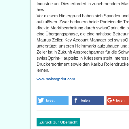
Industrie an. Dies erfordert in zunehmendem Mas
how.
Vor diesem Hintergrund haben sich Spandex und 
aufzulösen. Zwar bedauern beide Parteien die Tre
direkte Marktbearbeitung durch swissQprint die b
eine Übergangsphase, die eine nahtlose Betreuung
Maurus Zeller, Key Account Manager bei swissQp
unterstützt, unseren Heimmarkt aufzubauen und 
Zeller ist in Zukunft Ansprechpartner für die S
swissQprint-Hauptsitz in Kriessern steht Interes
Druckersortiment sowie den Karibu Rollendruc
lernen.
www.swissqprint.com
tweet
teilen
teilen
Zurück zur Übersicht