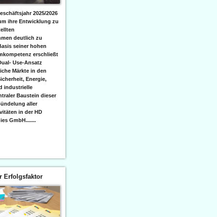
eschäftsjahr 2025/2026
 um ihre Entwicklung zu
ellten
men deutlich zu
Basis seiner hohen
emkompetenz erschließt
Dual- Use-Ansatz
iche Märkte in den
icherheit, Energie,
 industrielle
raler Baustein dieser
ündelung aller
itäten in der HD
es GmbH.......
er Erfolgsfaktor