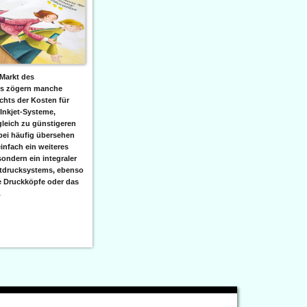
Markt des
ks zögern manche
hts der Kosten für
 Inkjet-Systeme,
leich zu günstigeren
bei häufig übersehen
einfach ein weiteres
sondern ein integraler
etdrucksystems, ebenso
e Druckköpfe oder das
.