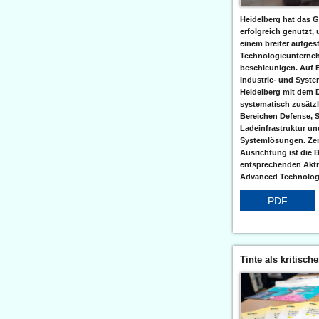
Heidelberg hat das G
erfolgreich genutzt,
einem breiter aufgest
Technologieunterneh
beschleunigen. Auf 
Industrie- und Syst
Heidelberg mit dem 
systematisch zusätzl
Bereichen Defense, S
Ladeinfrastruktur und
Systemlösungen. Zent
Ausrichtung ist die B
entsprechenden Aktiv
Advanced Technologi
PDF
Tinte als kritisch