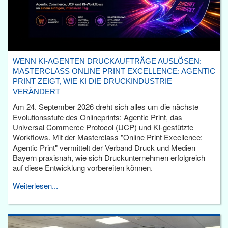
WENN KI-AGENTEN DRUCKAUFTRÄGE AUSLÖSEN:
MASTERCLASS ONLINE PRINT EXCELLENCE: AGENTIC
PRINT ZEIGT, WIE KI DIE DRUCKINDUSTRIE
VERÄNDERT
Am 24. September 2026 dreht sich alles um die nächste
Evolutionsstufe des Onlineprints: Agentic Print, das
Universal Commerce Protocol (UCP) und KI-gestützte
Workflows. Mit der Masterclass "Online Print Excellence:
Agentic Print" vermittelt der Verband Druck und Medien
Bayern praxisnah, wie sich Druckunternehmen erfolgreich
auf diese Entwicklung vorbereiten können.
Weiterlesen...