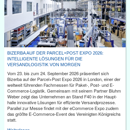
BIZERBA AUF DER PARCEL+POST EXPO 2026:
INTELLIGENTE LÖSUNGEN FÜR DIE
VERSANDLOGISTIK VON MORGEN
Vom 23. bis zum 24. September 2026 präsentiert sich
Bizerba auf der Parcel+Post Expo 2026 in London, einer der
weltweit führenden Fachmessen für Paket-, Post- und E-
Commerce-Logistik. Gemeinsam mit seinem Partner Bluhm
Weber zeigt das Unternehmen an Stand F40 in der Haupt­
halle innovative Lösungen für effiziente Versandprozesse.
Parallel zur Messe findet mit der eCommerce Expo zudem
das größte E-Commerce-Event des Vereinigten Königreichs
statt.
Weiterlesen...