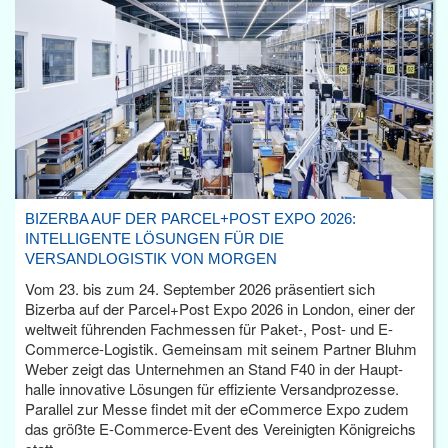
BIZERBA AUF DER PARCEL+POST EXPO 2026:
INTELLIGENTE LÖSUNGEN FÜR DIE
VERSANDLOGISTIK VON MORGEN
Vom 23. bis zum 24. September 2026 präsentiert sich
Bizerba auf der Parcel+Post Expo 2026 in London, einer der
weltweit führenden Fachmessen für Paket-, Post- und E-
Commerce-Logistik. Gemeinsam mit seinem Partner Bluhm
Weber zeigt das Unternehmen an Stand F40 in der Haupt­
halle innovative Lösungen für effiziente Versandprozesse.
Parallel zur Messe findet mit der eCommerce Expo zudem
das größte E-Commerce-Event des Vereinigten Königreichs