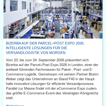
BIZERBA AUF DER PARCEL+POST EXPO 2026:
INTELLIGENTE LÖSUNGEN FÜR DIE
VERSANDLOGISTIK VON MORGEN
Vom 23. bis zum 24. September 2026 präsentiert sich
Bizerba auf der Parcel+Post Expo 2026 in London, einer der
weltweit führenden Fachmessen für Paket-, Post- und E-
Commerce-Logistik. Gemeinsam mit seinem Partner Bluhm
Weber zeigt das Unternehmen an Stand F40 in der Haupt­
halle innovative Lösungen für effiziente Versandprozesse.
Parallel zur Messe findet mit der eCommerce Expo zudem
das größte E-Commerce-Event des Vereinigten Königreichs
statt.
Weiterlesen...