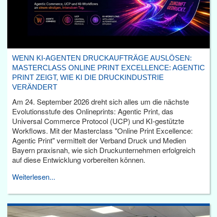
WENN KI-AGENTEN DRUCKAUFTRÄGE AUSLÖSEN:
MASTERCLASS ONLINE PRINT EXCELLENCE: AGENTIC
PRINT ZEIGT, WIE KI DIE DRUCKINDUSTRIE
VERÄNDERT
Am 24. September 2026 dreht sich alles um die nächste
Evolutionsstufe des Onlineprints: Agentic Print, das
Universal Commerce Protocol (UCP) und KI-gestützte
Workflows. Mit der Masterclass "Online Print Excellence:
Agentic Print" vermittelt der Verband Druck und Medien
Bayern praxisnah, wie sich Druckunternehmen erfolgreich
auf diese Entwicklung vorbereiten können.
Weiterlesen...