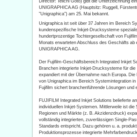
Director: Teiichi Goto) gibt die Unterzeichnung 
UNIGRAPHICA AG (Hauptsitz: Ruggell, Fürstentu
"Unigraphica") am 25. Mai bekannt.
Unigraphica ist seit über 37 Jahren im Bereich Sy
kundenspezifische Inkjet-Drucksysteme speziali
hundertprozentige Tochtergesellschaft von Fujifi
Monats erwarteten Abschluss des Geschäfts ab
UNIGRAPHICA AG.
Der Fujifilm-Geschäftsbereich Integrated Inkjet 
Branchen integrierte Inkjet-Drucksysteme für d
expandiert mit der Übernahme nach Europa. Die
von Unigraphica im Bereich Systemintegration in 
Fujifilm sichert branchenführende Lösungen und e
FUJIFILM Integrated Inkjet Solutions belieferte 
individuellen Inkjet-Systemen. Mittlerweile ist di
Regionen und Märkte (z. B. Akzidenzdruck) expan
vollständig integrierten, zuverlässigen Single-Pas
Standards entspricht. Dazu gehören u. a. produktio
Produktionsprozesse integrierte Mehrfarbendru