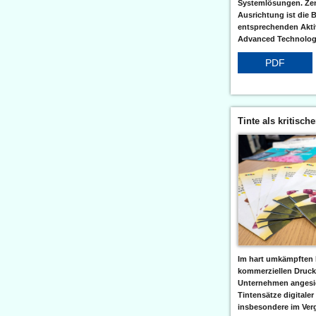
Systemlösungen. Zent
Ausrichtung ist die B
entsprechenden Aktiv
Advanced Technologi
PDF
Tinte als kritisch
Im hart umkämpften 
kommerziellen Druc
Unternehmen angesic
Tintensätze digitaler
insbesondere im Verg