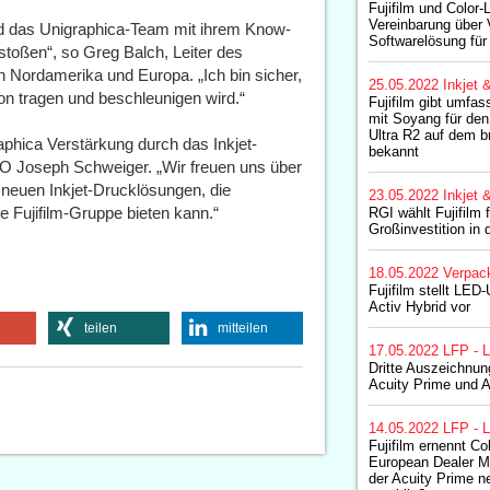
Fujifilm und Color-
Vereinbarung über V
nd das Unigraphica-Team mit ihrem Know-
Softwarelösung für 
stoßen“, so Greg Balch, Leiter des
n Nordamerika und Europa. „Ich bin sicher,
25.05.2022
Inkjet 
n tragen und beschleunigen wird.“
Fujifilm gibt umfa
mit Soyang für den 
Ultra R2 auf dem b
aphica Verstärkung durch das Inkjet-
bekannt
EO Joseph Schweiger. „Wir freuen uns über
neuen Inkjet-Drucklösungen, die
23.05.2022
Inkjet 
 Fujifilm-Gruppe bieten kann.“
RGI wählt Fujifilm f
Großinvestition in 
18.05.2022
Verpac
Fujifilm stellt LE
Activ Hybrid vor
teilen
mitteilen
17.05.2022
LFP - L
Dritte Auszeichnun
Acuity Prime und A
14.05.2022
LFP - L
Fujifilm ernennt 
European Dealer M
der Acuity Prime n