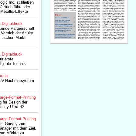
Logic Inc. schließen
ertrieb führender
Metallic-Effekte
& Digitaldruck
ssende Partnerschaft
Vertrieb der Acuity
ritischen Markt
& Digitaldruck
ür erste
digitale Technik
kung
D-UV-Nachrüstsystem
arge-Format-Printing
g für Design der
cuity Ultra R2
arge-Format-Printing
Colm Garvey zum
anager mit dem Ziel,
eue Märkte zu