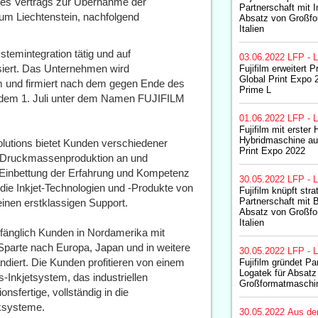
eines Vertrags zur Übernahme der
Partnerschaft mit 
m Liechtenstein, nachfolgend
Absatz von Großfo
Italien
stemintegration tätig und auf
03.06.2022
LFP - L
siert. Das Unternehmen wird
Fujifilm erweitert
Global Print Expo 
lm und firmiert nach dem gegen Ende des
Prime L
 dem 1. Juli unter dem Namen FUJIFILM
01.06.2022
LFP - L
Fujifilm mit erster
Hybridmaschine au
Solutions bietet Kunden verschiedener
Print Expo 2022
ie Druckmassenproduktion an und
 Einbettung der Erfahrung und Kompetenz
30.05.2022
LFP - L
die Inkjet-Technologien und -Produkte von
Fujifilm knüpft str
Partnerschaft mit B
inen erstklassigen Support.
Absatz von Großfo
Italien
anfänglich Kunden in Nordamerika mit
e Sparte nach Europa, Japan und in weitere
30.05.2022
LFP - L
diert. Die Kunden profitieren von einem
Fujifilm gründet Pa
Logatek für Absatz
s-Inkjetsystem, das industriellen
Großformatmaschine
nsfertige, vollständig in die
cksysteme.
30.05.2022
Aus de