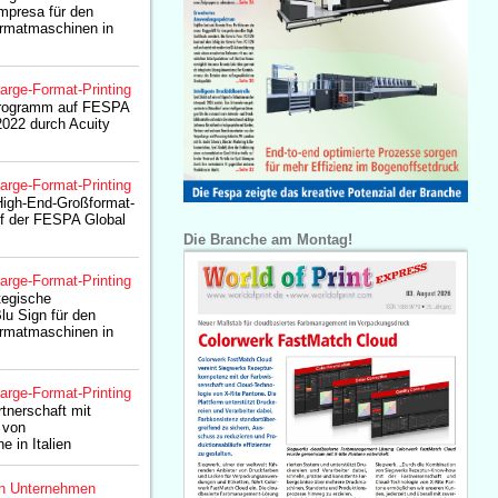
Impresa für den
rmatmaschinen in
arge-Format-Printing
 Programm auf FESPA
2022 durch Acuity
arge-Format-Printing
 High-End-Großformat-
f der FESPA Global
Die Branche am Montag!
arge-Format-Printing
ategische
lu Sign für den
rmatmaschinen in
arge-Format-Printing
rtnerschaft mit
 von
 in Italien
n Unternehmen