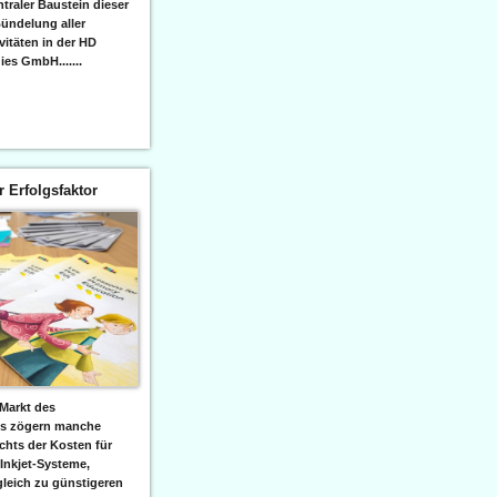
raler Baustein dieser
ündelung aller
itäten in der HD
es GmbH.......
er Erfolgsfaktor
Markt des
ks zögern manche
hts der Kosten für
 Inkjet-Systeme,
leich zu günstigeren