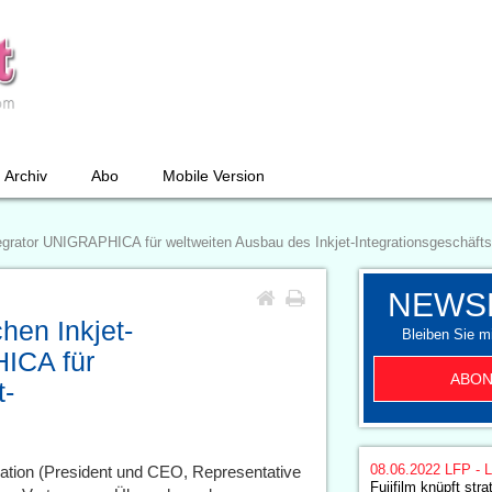
Archiv
Abo
Mobile Version
egrator UNIGRAPHICA für weltweiten Ausbau des Inkjet-Integrationsgeschäfts
NEWS
hen Inkjet-
Bleiben Sie mi
ICA für
ABON
t-
08.06.2022
LFP - L
ation (President und CEO, Representative
Fujifilm knüpft str