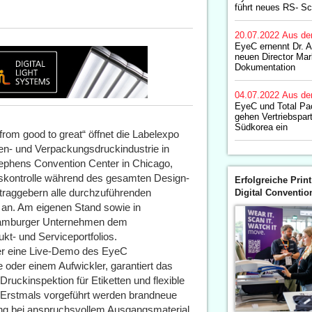
führt neues RS- S
20.07.2022
Aus de
EyeC ernennt Dr. 
neuen Director Mar
Dokumentation
04.07.2022
Aus de
EyeC und Total Pa
gehen Vertriebspart
Südkorea ein
rom good to great“ öffnet die Labelexpo
tten- und Verpackungsdruckindustrie in
tephens Convention Center in Chicago,
itätskontrolle während des gesamten Design-
Erfolgreiche Print
ftraggebern alle durchzuführenden
Digital Conventio
 an. Am eigenen Stand sowie in
 Hamburger Unternehmen dem
ukt- und Serviceportfolios.
her eine Live-Demo des EyeC
 oder einem Aufwickler, garantiert das
uckinspektion für Etiketten und flexible
 Erstmals vorgeführt werden brandneue
ung bei anspruchsvollem Ausgangsmaterial