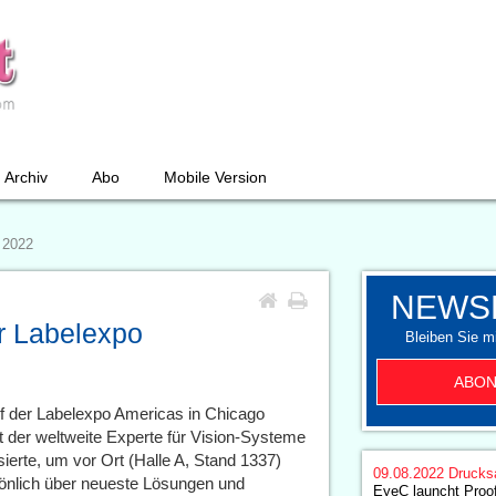
Archiv
Abo
Mobile Version
 2022
NEWS
er Labelexpo
Bleiben Sie mi
ABON
f der Labelexpo Americas in Chicago
t der weltweite Experte für Vision-Systeme
ierte, um vor Ort (Halle A, Stand 1337)
09.08.2022
Drucks
sönlich über neueste Lösungen und
EyeC launcht Proofi