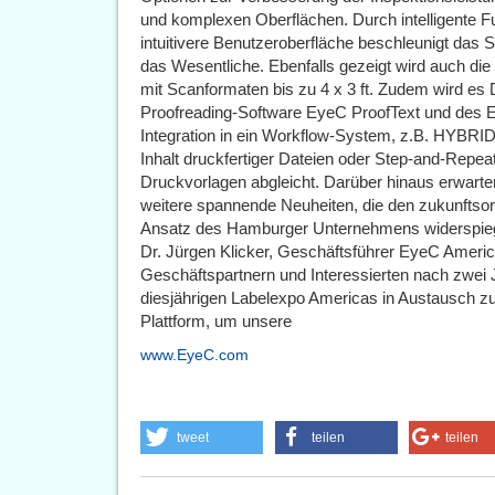
und komplexen Oberflächen. Durch intelligente 
intuitivere Benutzeroberfläche beschleunigt das 
das Wesentliche. Ebenfalls gezeigt wird auch die
mit Scanformaten bis zu 4 x 3 ft. Zudem wird es
Proofreading-Software EyeC ProofText und des Ey
Integration in ein Workflow-System, z.B. HYBRI
Inhalt druckfertiger Dateien oder Step-and-Repea
Druckvorlagen abgleicht. Darüber hinaus erwar
weitere spannende Neuheiten, die den zukunftsor
Ansatz des Hamburger Unternehmens widerspieg
Dr. Jürgen Klicker, Geschäftsführer EyeC Americ
Geschäftspartnern und Interessierten nach zwei 
diesjährigen Labelexpo Americas in Austausch zu 
Plattform, um unsere
www.EyeC.com
tweet
teilen
teilen