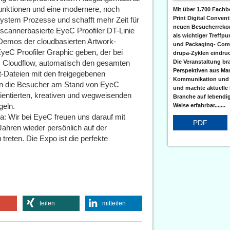
Funktionen und eine modernere, noch
Mit über 1.700 Fach
Print Digital Conven
System Prozesse und schafft mehr Zeit für
neuen Besucherrekord
 scannerbasierte EyeC Proofiler DT-Linie
als wichtiger Treffpu
 Demos der cloudbasierten Artwork-
und Packaging- Com
eC Proofiler Graphic geben, der bei
drupa-Zyklen eindruc
D Cloudflow, automatisch den gesamten
Die Veranstaltung br
Perspektiven aus Mar
t-Dateien mit den freigegebenen
Kommunikation und
ten die Besucher am Stand von EyeC
und machte aktuelle
ientierten, kreativen und wegweisenden
Branche auf lebendi
eln.
Weise erfahrbar.......
a: Wir bei EyeC freuen uns darauf mit
PDF
Jahren wieder persönlich auf der
treten. Die Expo ist die perfekte
teilen
mitteilen