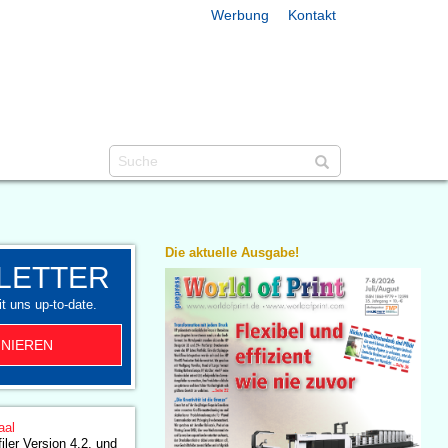
Werbung
Kontakt
Die aktuelle Ausgabe!
LETTER
t uns up-to-date.
NIEREN
aal
ler Version 4.2. und