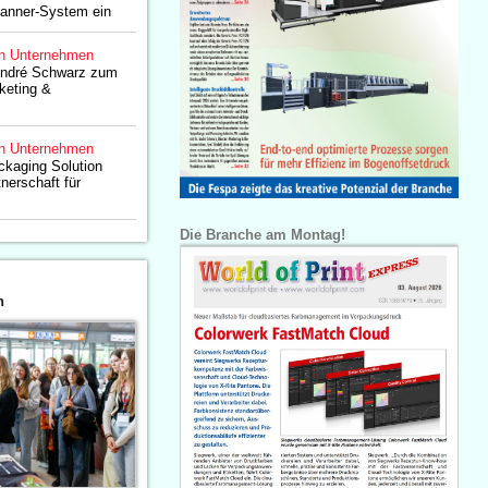
canner-System ein
n Unternehmen
André Schwarz zum
keting &
n Unternehmen
ckaging Solution
nerschaft für
Die Branche am Montag!
n