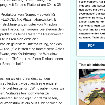
beschleunigen. Auf 
ungszeit für eine Platte ist um 30 bis 35
Industrie- und Syst
Heidelberg mit dem 
systematisch zusätzl
 Produktion von Numex – sowohl für
Bereichen Defense, S
it FLEXCEL NX Platten abgewickelt. Er
Ladeinfrastruktur und
enstrukturierungsmuster von Miraclon
Systemlösungen. Zent
imale Farbdichten sorgen. Sie steuern den
Ausrichtung ist die B
 problemlos feine Raster mit Rasterweiten
entsprechenden Aktiv
Advanced Technologi
fe lassen sich erzielen.“
iraclon geleistete Unterstützung, seit das
PDF
e. „Sie leisten eine fantastische Arbeit
tware, von Kalibrierung und Workflow-
i unseren Tiefdruck-zu-Flexo-Diskussionen
r Branche bei.“
Tinte als kritisch
osition als ein führendes, auf den
n zu festigen, wozu auch eine engere
 Projekten gehört. „Wir glauben, dass wir
n, Vorlaufzeiten noch weiter zu
neuesten Technologie Schritt zu halten,
nd Wachstum ist ein Muss, wenn wir eine