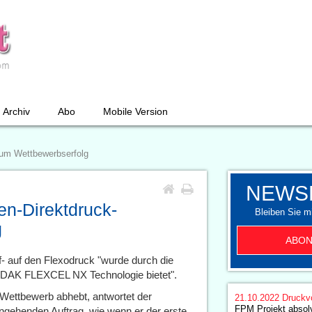
Archiv
Abo
Mobile Version
um Wettbewerbserfolg
NEWS
n-Direktdruck-
Bleiben Sie mi
g
ABON
- auf den Flexodruck "wurde durch die
 KODAK FLEXCEL NX Technologie bietet".
Wettbewerb abhebt, antwortet der
21.10.2022
Druckv
FPM Projekt absolv
ingehenden Auftrag, wie wenn er der erste