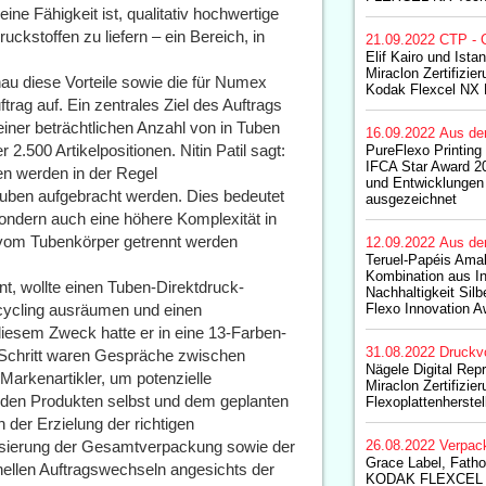
ne Fähigkeit ist, qualitativ hochwertige
ckstoffen zu liefern – ein Bereich, in
21.09.2022
CTP - 
Elif Kairo und Ista
Miraclon Zertifizi
au diese Vorteile sowie die für Numex
Kodak Flexcel NX 
trag auf. Ein zentrales Ziel des Auftrags
einer beträchtlichen Anzahl von in Tuben
16.09.2022
Aus de
.500 Artikelpositionen. Nitin Patil sagt:
PureFlexo Printing
IFCA Star Award 20
en werden in der Regel
und Entwicklungen
 Tuben aufgebracht werden. Dies bedeutet
ausgezeichnet
sondern auch eine höhere Komplexität in
 vom Tubenkörper getrennt werden
12.09.2022
Aus de
Teruel-Papéis Amali
Kombination aus I
, wollte einen Tuben-Direktdruck-
Nachhaltigkeit Silb
ecycling ausräumen und einen
Flexo Innovation 
diesem Zweck hatte er in eine 13-Farben-
31.08.2022
Druckv
 Schritt waren Gespräche zwischen
Nägele Digital Rep
rkenartikler, um potenzielle
Miraclon Zertifizie
s den Produkten selbst und dem geplanten
Flexoplattenherstel
 der Erzielung der richtigen
lisierung der Gesamtverpackung sowie der
26.08.2022
Verpac
Grace Label, Fath
nellen Auftragswechseln angesichts der
KODAK FLEXCEL N