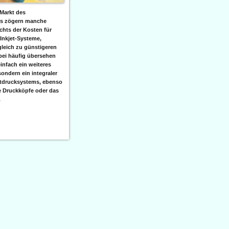
Markt des
ks zögern manche
hts der Kosten für
 Inkjet-Systeme,
leich zu günstigeren
bei häufig übersehen
einfach ein weiteres
sondern ein integraler
etdrucksystems, ebenso
e Druckköpfe oder das
.