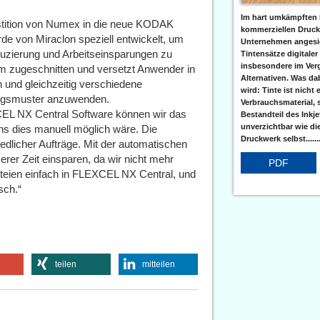
Im hart umkämpften 
vestition von Numex in die neue KODAK
kommerziellen Druc
e von Miraclon speziell entwickelt, um
Unternehmen angesic
eduzierung und Arbeitseinsparungen zu
Tintensätze digitaler
insbesondere im Verg
m zugeschnitten und versetzt Anwender in
Alternativen. Was da
n und gleichzeitig verschiedene
wird: Tinte ist nicht 
ungsmuster anzuwenden.
Verbrauchsmaterial, 
XCEL NX Central Software können wir das
Bestandteil des Inkj
unverzichtbar wie di
 uns dies manuell möglich wäre. Die
Druckwerk selbst......
dlicher Aufträge. Mit der automatischen
erer Zeit einsparen, da wir nicht mehr
PDF
ateien einfach in FLEXCEL NX Central, und
sch.“
teilen
mitteilen