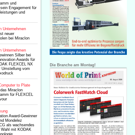
gramm und
t sein Engagement für
leistungen und
n Unternehmen
st neuer
Polen bei Miraclon
n Unternehmen
winnen Silber bei
nnovation Awards für
 KODAK FLEXCEL NX
Die Branche am Montag!
er Umstellung vom
exodruck
Computer to Plate
 das Miraclon
ogramm für FLEXCEL
vour
kung
ation Award-Gewinner
und Mondelez
ECG als wachsendes
r Wahl mit KODAK
nologie