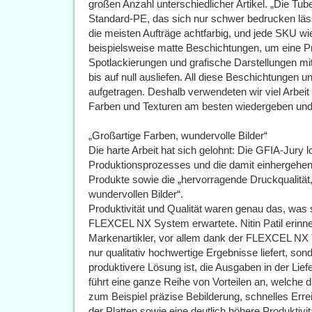
großen Anzahl unterschiedlicher Artikel. „Die Tu
Standard-PE, das sich nur schwer bedrucken lässt
die meisten Aufträge achtfarbig, und jede SKU w
beispielsweise matte Beschichtungen, um eine 
Spotlackierungen und grafische Darstellungen mit
bis auf null ausliefen. All diese Beschichtunge
aufgetragen. Deshalb verwendeten wir viel Arbeit 
Farben und Texturen am besten wiedergeben und
„Großartige Farben, wundervolle Bilder“
Die harte Arbeit hat sich gelohnt: Die GFIA-Jury l
Produktionsprozesses und die damit einhergehen
Produkte sowie die „hervorragende Druckqualität,
wundervollen Bilder“.
Produktivität und Qualität waren genau das, was 
FLEXCEL NX System erwartete. Nitin Patil erinne
Markenartikler, vor allem dank der FLEXCEL NX 
nur qualitativ hochwertige Ergebnisse liefert, son
produktivere Lösung ist, die Ausgaben in der Liefe
führt eine ganze Reihe von Vorteilen an, welche
zum Beispiel präzise Bebilderung, schnelles Err
der Platten sowie eine deutlich höhere Produktivit