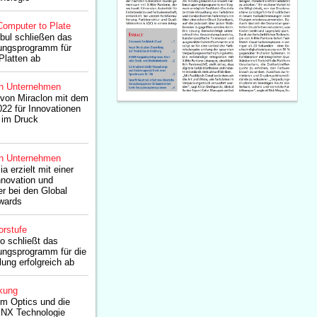
Computer to Plate
nbul schließen das
erungsprogramm für
Platten ab
n Unternehmen
 von Miraclon mit dem
22 für Innovationen
 im Druck
n Unternehmen
a erzielt mit einer
nnovation und
er bei den Global
Awards
orstufe
ro schließt das
rungsprogramm für die
lung erfolgreich ab
kung
om Optics und die
X Technologie