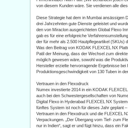
von diesem Kunden wäre. Sie verdienen alle dies
Diese Strategie hat dem in Mumbai ansässigen D
drei Jahrzehnten gute Dienste geleistet und wurde
den von Miraclon ausgerichteten Global Flexo In
gab es für eine erfolgreiche Verfahrensumstellun
der für mehr als 2.500 Hautpflegeartikel (SKUs)
Was den Beitrag von KODAK FLEXCEL NX Platten zu
Patil der Meinung, dass der Wechsel zum direkt
möglich gewesen wäre, sowohl was die Produktivitä
Hersteller erzielte hervorragende Ergebnisse bei
Produktionsgeschwindigkeit von 130 Tuben in der
Vertrauen in den Flexodruck
Numex investierte 2014 in ein KODAK FLEXCEL 
auch bei den Schwestergesellschaften von Nume
Digital Flexo in Hyderabad FLEXCEL NX Systeme ins
fünftes System ist noch für dieses Jahr geplant – i
Vertrauen in den Flexodruck und die FLEXCEL NX 
Verpackungen. „Der Übergang vom Tief- zum Flexo
nur in Indien“, sagt er und fügt hinzu, dass ein F