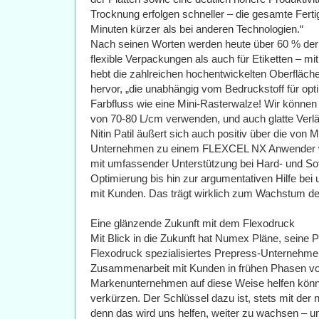
Trocknung erfolgen schneller – die gesamte Fertig
Minuten kürzer als bei anderen Technologien.“
Nach seinen Worten werden heute über 60 % der
flexible Verpackungen als auch für Etiketten – m
hebt die zahlreichen hochentwickelten Oberfläch
hervor, „die unabhängig vom Bedruckstoff für opt
Farbfluss wie eine Mini-Rasterwalze! Wir können
von 70-80 L/cm verwenden, und auch glatte Verläu
Nitin Patil äußert sich auch positiv über die von M
Unternehmen zu einem FLEXCEL NX Anwender wurd
mit umfassender Unterstützung bei Hard- und Sof
Optimierung bis hin zur argumentativen Hilfe be
mit Kunden. Das trägt wirklich zum Wachstum de
Eine glänzende Zukunft mit dem Flexodruck
Mit Blick in die Zukunft hat Numex Pläne, seine P
Flexodruck spezialisiertes Prepress-Unternehme
Zusammenarbeit mit Kunden in frühen Phasen von
Markenunternehmen auf diese Weise helfen könne
verkürzen. Der Schlüssel dazu ist, stets mit der 
denn das wird uns helfen, weiter zu wachsen – u