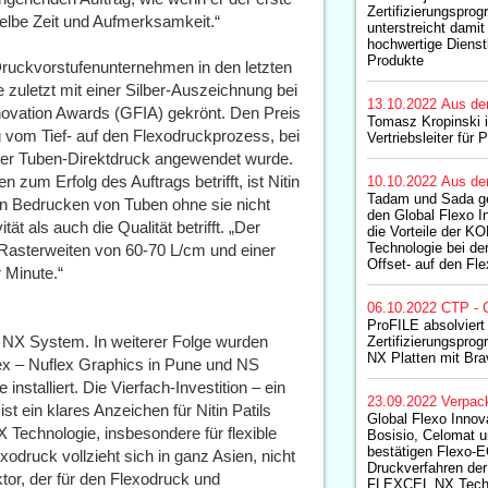
Zertifizierungspro
elbe Zeit und Aufmerksamkeit.“
unterstreicht dami
hochwertige Dienst
Produkte
ruckvorstufenunternehmen in den letzten
 zuletzt mit einer Silber-Auszeichnung bei
13.10.2022
Aus de
novation Awards (GFIA) gekrönt. Den Preis
Tomasz Kropinski i
g vom Tief- auf den Flexodruckprozess, bei
Vertriebsleiter für 
 der Tuben-Direktdruck angewendet wurde.
m Erfolg des Auftrags betrifft, ist Nitin
10.10.2022
Aus de
Tadam und Sada ge
en Bedrucken von Tuben ohne sie nicht
den Global Flexo I
t als auch die Qualität betrifft. „Der
die Vorteile der
Technologie bei d
 Rasterweiten von 60-70 L/cm und einer
Offset- auf den Fl
 Minute.“
06.10.2022
CTP - 
ProFILE absolviert
NX System. In weiterer Folge wurden
Zertifizierungspr
NX Platten mit Bra
x – Nuflex Graphics in Pune und NS
talliert. Die Vierfach-Investition – ein
23.09.2022
Verpac
st ein klares Anzeichen für Nitin Patils
Global Flexo Innov
Technologie, insbesondere für flexible
Bosisio, Celomat 
bestätigen Flexo-
druck vollzieht sich in ganz Asien, nicht
Druckverfahren de
aktor, der für den Flexodruck und
FLEXCEL NX Tech