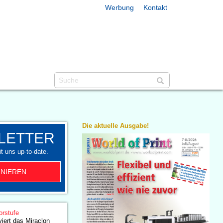
Werbung
Kontakt
Die aktuelle Ausgabe!
LETTER
t uns up-to-date.
NIEREN
orstufe
iert das Miraclon