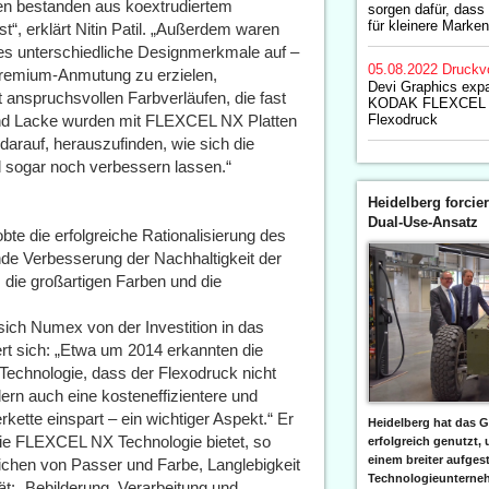
ben bestanden aus koextrudiertem
sorgen dafür, dass
für kleinere Marken
“, erklärt Nitin Patil. „Außerdem waren
ies unterschiedliche Designmerkmale auf –
05.08.2022
Druckv
Premium-Anmutung zu erzielen,
Devi Graphics expa
 anspruchsvollen Farbverläufen, die fast
KODAK FLEXCEL N
n und Lacke wurden mit FLEXCEL NX Platten
Flexodruck
darauf, herauszufinden, wie sich die
 sogar noch verbessern lassen.“
Heidelberg forcier
Dual-Use-Ansatz
obte die erfolgreiche Rationalisierung des
de Verbesserung der Nachhaltigkeit der
 die großartigen Farben und die
sich Numex von der Investition in das
rt sich: „Etwa um 2014 erkannten die
Technologie, dass der Flexodruck nicht
dern auch eine kosteneffizientere und
rkette einspart – ein wichtiger Aspekt.“ Er
Heidelberg hat das G
 die FLEXCEL NX Technologie bietet, so
erfolgreich genutzt,
einem breiter aufgest
eichen von Passer und Farbe, Langlebigkeit
Technologieunterneh
ät: „Bebilderung, Verarbeitung und