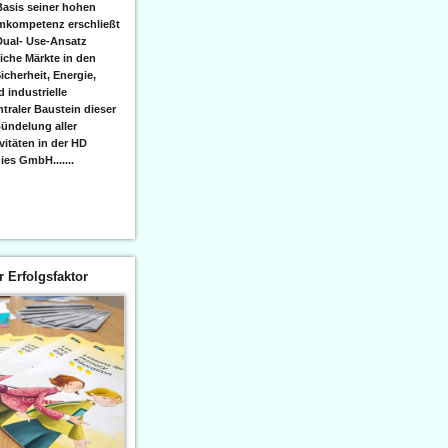
Basis seiner hohen
emkompetenz erschließt
Dual- Use-Ansatz
iche Märkte in den
icherheit, Energie,
 industrielle
raler Baustein dieser
ündelung aller
itäten in der HD
es GmbH.......
er Erfolgsfaktor