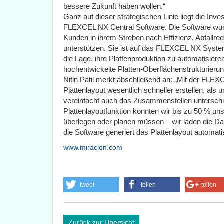
bessere Zukunft haben wollen.“
Ganz auf dieser strategischen Linie liegt die In
FLEXCEL NX Central Software. Die Software wurd
Kunden in ihrem Streben nach Effizienz, Abfallr
unterstützen. Sie ist auf das FLEXCEL NX Syste
die Lage, ihre Plattenproduktion zu automatisiere
hochentwickelte Platten-Oberflächenstrukturier
Nitin Patil merkt abschließend an: „Mit der FLE
Plattenlayout wesentlich schneller erstellen, als
vereinfacht auch das Zusammenstellen unterschie
Plattenlayoutfunktion konnten wir bis zu 50 % uns
überlegen oder planen müssen – wir laden die D
die Software generiert das Plattenlayout automati
www.miraclon.com
tweet
teilen
teilen
Zurück zur Übersicht