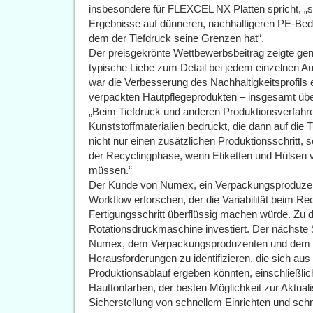
insbesondere für FLEXCEL NX Platten spricht, „sei
Ergebnisse auf dünneren, nachhaltigeren PE-Bedru
dem der Tiefdruck seine Grenzen hat“.
Der preisgekrönte Wettbewerbsbeitrag zeigte gen
typische Liebe zum Detail bei jedem einzelnen Auf
war die Verbesserung des Nachhaltigkeitsprofils 
verpackten Hautpflegeprodukten – insgesamt über 2
„Beim Tiefdruck und anderen Produktionsverfahr
Kunststoffmaterialien bedruckt, die dann auf die
nicht nur einen zusätzlichen Produktionsschritt, 
der Recyclingphase, wenn Etiketten und Hülsen
müssen.“
Der Kunde von Numex, ein Verpackungsproduzent
Workflow erforschen, der die Variabilität beim R
Fertigungsschritt überflüssig machen würde. Zu 
Rotationsdruckmaschine investiert. Der nächste
Numex, dem Verpackungsproduzenten und dem Ma
Herausforderungen zu identifizieren, die sich au
Produktionsablauf ergeben könnten, einschließlich
Hauttonfarben, der besten Möglichkeit zur Aktua
Sicherstellung von schnellem Einrichten und sch