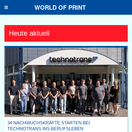
WORLD OF PRINT
Toggle
navigation
Heute aktuell
34 NACHWUCHSKRÄFTE STARTEN BEI
TECHNOTRANS INS BERUFSLEBEN