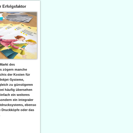
er Erfolgsfaktor
Markt des
ks zögern manche
hts der Kosten für
 Inkjet-Systeme,
leich zu günstigeren
bei häufig übersehen
einfach ein weiteres
sondern ein integraler
etdrucksystems, ebenso
e Druckköpfe oder das
.