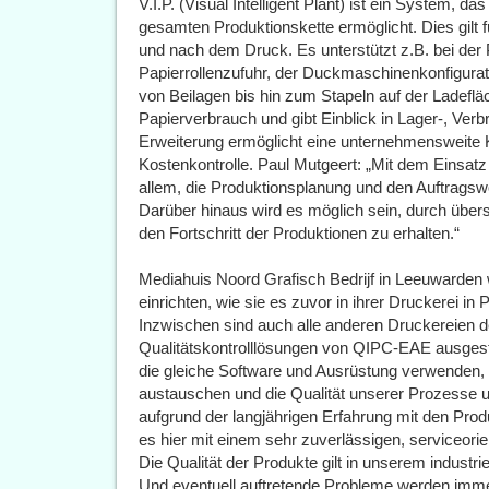
V.I.P. (Visual Intelligent Plant) ist ein System, d
gesamten Produktionskette ermöglicht. Dies gilt
und nach dem Druck. Es unterstützt z.B. bei der 
Papierrollenzufuhr, der Duckmaschinenkonfigurat
von Beilagen bis hin zum Stapeln auf der Ladeflä
Papierverbrauch und gibt Einblick in Lager-, Ver
Erweiterung ermöglicht eine unternehmensweite K
Kostenkontrolle. Paul Mutgeert: „Mit dem Einsatz
allem, die Produktionsplanung und den Auftragswor
Darüber hinaus wird es möglich sein, durch übersi
den Fortschritt der Produktionen zu erhalten.“
Mediahuis Noord Grafisch Bedrijf in Leeuwarden 
einrichten, wie sie es zuvor in ihrer Druckerei in
Inzwischen sind auch alle anderen Druckereien 
Qualitätskontrolllösungen von QIPC-EAE ausgesta
die gleiche Software und Ausrüstung verwenden,
austauschen und die Qualität unserer Prozesse un
aufgrund der langjährigen Erfahrung mit den Pro
es hier mit einem sehr zuverlässigen, serviceorie
Die Qualität der Produkte gilt in unserem industri
Und eventuell auftretende Probleme werden immer