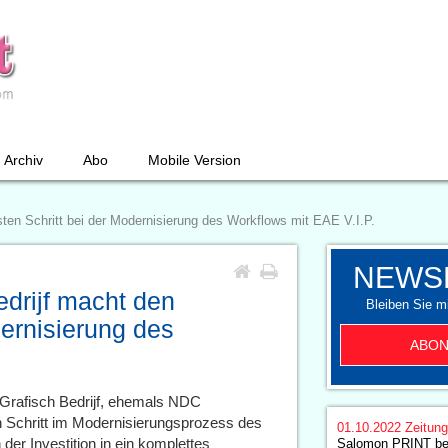
Archiv
Abo
Mobile Version
ten Schritt bei der Modernisierung des Workflows mit EAE V.I.P.
NEWS
drijf macht den
Bleiben Sie mi
dernisierung des
ABON
Grafisch Bedrijf, ehemals NDC
n Schritt im Modernisierungsprozess des
01.10.2022
Zeitun
er Investition in ein komplettes
Salomon PRINT be