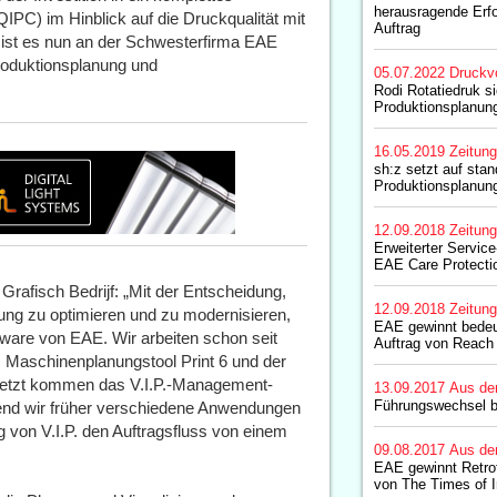
herausragende Erf
IPC) im Hinblick auf die Druckqualität mit
Auftrag
g ist es nun an der Schwesterfirma EAE
roduktionsplanung und
05.07.2022
Druckv
Rodi Rotatiedruk si
Produktionsplanu
16.05.2019
Zeitun
sh:z setzt auf stan
Produktionsplanun
12.09.2018
Zeitun
Erweiterter Service
EAE Care Protecti
Grafisch Bedrijf: „Mit der Entscheidung,
12.09.2018
Zeitun
tung zu optimieren und zu modernisieren,
EAE gewinnt bedeut
ftware von EAE. Wir arbeiten schon seit
Auftrag von Reach 
 Maschinenplanungstool Print 6 und der
 Jetzt kommen das V.I.P.-Management-
13.09.2017
Aus de
Führungswechsel 
nd wir früher verschiedene Anwendungen
 von V.I.P. den Auftragsfluss von einem
09.08.2017
Aus de
EAE gewinnt Retrof
von The Times of I