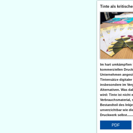
Tinte als kritisch
Im hart umkämpften 
kommerziellen Druc
Unternehmen angesic
Tintensätze digitaler
insbesondere im Verg
Alternativen. Was da
wird: Tinte ist nicht 
Verbrauchsmaterial, 
Bestandteil des Inkj
unverzichtbar wie di
Druckwerk selbst......
PDF