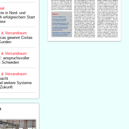
aal
kte in Nord- und
h erfolgreichem Start
hase
g & Versandraum
as gewinnt Civitas
-Kunden
g & Versandraum
: anspruchsvoller
us Schweden
g & Versandraum
macht
nd weitere Systeme
 Zukunft
t