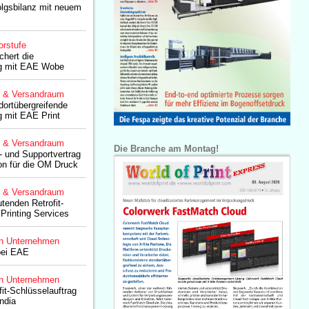
olgsbilanz mit neuem
orstufe
chert die
ng mit EAE Wobe
g & Versandraum
dortübergreifende
g mit EAE Print
g & Versandraum
Die Branche am Montag!
- und Supportvertrag
on für die OM Druck
g & Versandraum
enden Retrofit-
Printing Services
n Unternehmen
bei EAE
n Unternehmen
it-Schlüsselauftrag
ndia