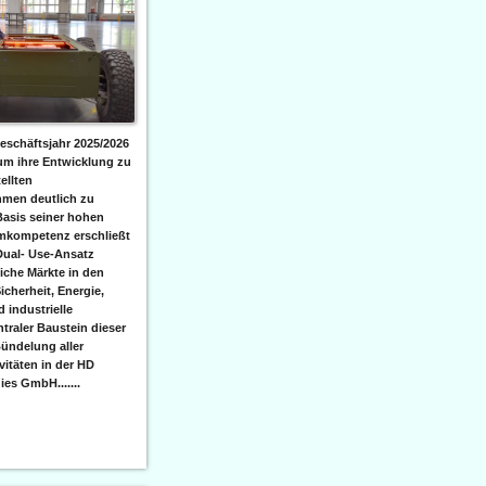
eschäftsjahr 2025/2026
 um ihre Entwicklung zu
ellten
men deutlich zu
Basis seiner hohen
emkompetenz erschließt
Dual- Use-Ansatz
iche Märkte in den
icherheit, Energie,
 industrielle
raler Baustein dieser
ündelung aller
itäten in der HD
es GmbH.......