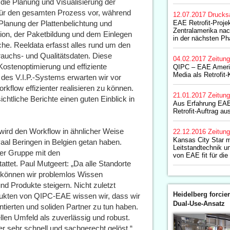
as die Planung und Visualisierung der
 für den gesamten Prozess vor, während
12.07.2017
Drucks
Planung der Plattenbelichtung und
EAE Retrofit-Proje
Zentralamerika nac
ion, der Paketbildung und dem Einlegen
in der nächsten P
che. Reeldata erfasst alles rund um den
brauchs- und Qualitätsdaten. Diese
04.02.2017
Zeitun
ostenoptimierung und effiziente
QIPC – EAE Americ
Media als Retrofit
 des V.I.P.-Systems erwarten wir vor
kflow effizienter realisieren zu können.
21.01.2017
Zeitun
chtliche Berichte einen guten Einblick in
Aus Erfahrung EAE
Retrofit-Auftrag a
wird den Workflow in ähnlicher Weise
22.12.2016
Zeitun
Kansas City Star 
 Paal Beringen in Belgien getan haben.
Leitstandtechnik u
der Gruppe mit den
von EAE fit für die
ttet. Paul Mutgeert: „Da alle Standorte
 können wir problemlos Wissen
d Produkte steigern. Nicht zuletzt
Heidelberg forcier
dukten von QIPC-EAE wissen wir, dass wir
Dual-Use-Ansatz
ntierten und soliden Partner zu tun haben.
ellen Umfeld als zuverlässig und robust.
 sehr schnell und sachgerecht gelöst.“