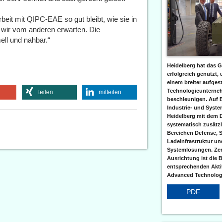
beit mit QIPC-EAE so gut bleibt, wie sie in
s wir vom anderen erwarten. Die
ell und nahbar.“
Heidelberg hat das G
erfolgreich genutzt,
einem breiter aufgest
Technologieunterneh
teilen
mitteilen
beschleunigen. Auf 
Industrie- und Syst
Heidelberg mit dem 
systematisch zusätzl
Bereichen Defense, S
Ladeinfrastruktur und
Systemlösungen. Zent
Ausrichtung ist die B
entsprechenden Aktiv
Advanced Technologi
PDF