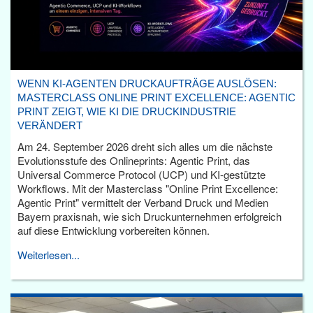
WENN KI-AGENTEN DRUCKAUFTRÄGE AUSLÖSEN:
MASTERCLASS ONLINE PRINT EXCELLENCE: AGENTIC
PRINT ZEIGT, WIE KI DIE DRUCKINDUSTRIE
VERÄNDERT
Am 24. September 2026 dreht sich alles um die nächste
Evolutionsstufe des Onlineprints: Agentic Print, das
Universal Commerce Protocol (UCP) und KI-gestützte
Workflows. Mit der Masterclass "Online Print Excellence:
Agentic Print" vermittelt der Verband Druck und Medien
Bayern praxisnah, wie sich Druckunternehmen erfolgreich
auf diese Entwicklung vorbereiten können.
Weiterlesen...