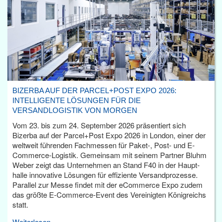
BIZERBA AUF DER PARCEL+POST EXPO 2026:
INTELLIGENTE LÖSUNGEN FÜR DIE
VERSANDLOGISTIK VON MORGEN
Vom 23. bis zum 24. September 2026 präsentiert sich
Bizerba auf der Parcel+Post Expo 2026 in London, einer der
weltweit führenden Fachmessen für Paket-, Post- und E-
Commerce-Logistik. Gemeinsam mit seinem Partner Bluhm
Weber zeigt das Unternehmen an Stand F40 in der Haupt­
halle innovative Lösungen für effiziente Versandprozesse.
Parallel zur Messe findet mit der eCommerce Expo zudem
das größte E-Commerce-Event des Vereinigten Königreichs
statt.
Weiterlesen...