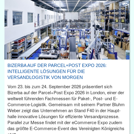
BIZERBA AUF DER PARCEL+POST EXPO 2026:
INTELLIGENTE LÖSUNGEN FÜR DIE
VERSANDLOGISTIK VON MORGEN
Vom 23. bis zum 24. September 2026 präsentiert sich
Bizerba auf der Parcel+Post Expo 2026 in London, einer der
weltweit führenden Fachmessen für Paket-, Post- und E-
Commerce-Logistik. Gemeinsam mit seinem Partner Bluhm
Weber zeigt das Unternehmen an Stand F40 in der Haupt­
halle innovative Lösungen für effiziente Versandprozesse.
Parallel zur Messe findet mit der eCommerce Expo zudem
das größte E-Commerce-Event des Vereinigten Königreichs