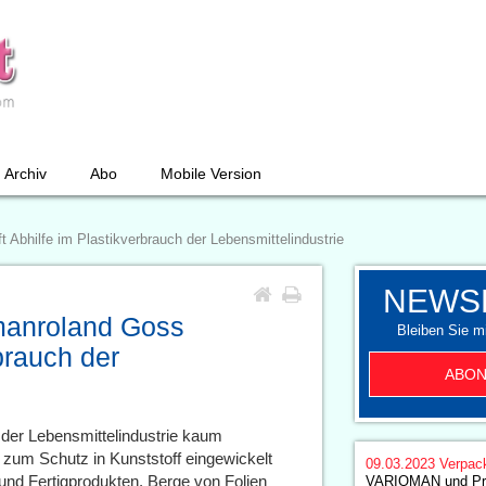
Archiv
Abo
Mobile Version
Abhilfe im Plastikverbrauch der Lebensmittelindustrie
NEWS
manroland Goss
Bleiben Sie mi
brauch der
ABON
s der Lebensmittelindustrie kaum
zum Schutz in Kunststoff eingewickelt
09.03.2023
Verpac
und Fertigprodukten. Berge von Folien
VARIOMAN und Pro