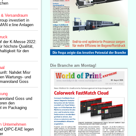
nchen
g & Versandraum
up investiert in
AN e:line Anlagen
druck
f der K-Messe 2022:
r höchste Qualität,
altigkeit für den
Die Branche am Montag!
aal
kunft: Nahdet Misr
igen Wartungs- und
t manroland Goss
kung
anroland Goss und
eren den
l im Packaging
n Unternehmen
nd QIPC-EAE legen
er