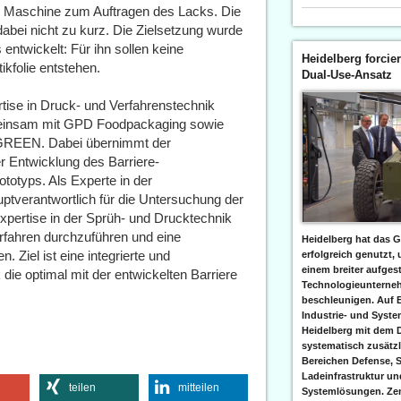
n Maschine zum Auftragen des Lacks. Die
bei nicht zu kurz. Die Zielsetzung wurde
twickelt: Für ihn sollen keine
Heidelberg forcier
ikfolie entstehen.
Dual-Use-Ansatz
tise in Druck- und Verfahrenstechnik
emeinsam mit GPD Foodpackaging sowie
 GREEN. Dabei übernimmt der
er Entwicklung des Barriere-
ototyps. Als Experte in der
verantwortlich für die Untersuchung der
xpertise in der Sprüh- und Drucktechnik
fahren durchzuführen und eine
Heidelberg hat das G
. Ziel ist eine integrierte und
erfolgreich genutzt,
einem breiter aufgest
 die optimal mit der entwickelten Barriere
Technologieunterneh
beschleunigen. Auf 
Industrie- und Syst
Heidelberg mit dem 
systematisch zusätzl
Bereichen Defense, S
Ladeinfrastruktur und
teilen
mitteilen
Systemlösungen. Zent