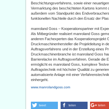
Beschichtungsverfahrens, sowie einer neuartige
Vermarktung des beschichteten Kartons kommt da
außerdem vom Standpunkt des Endverbrauchers en
funktionellen Nachteile durch den Ersatz der Plast
manroland Goss – Kooperationspartner mit Exper
Als Mitbegründer realisiert manroland Goss g
anderen Fachexperten das Kooperationsprojekt
Druckmaschinenhersteller die Projektleitung in d
Auftragsverfahrens und in der Erstellung eines Pr
Druckmaschinenbranche ist manroland Goss haupt
Barrierelacke im Auftragsverfahren. Gerade die E
ermöglicht es manroland Goss, komplexe Testver
Auftragstechnik mit höchster Qualität zu generieren
automatisierte Anlage mit einer Verfahrenstechnik
einhergeht.
www.manrolandgoss.com
tweet
teilen
teilen