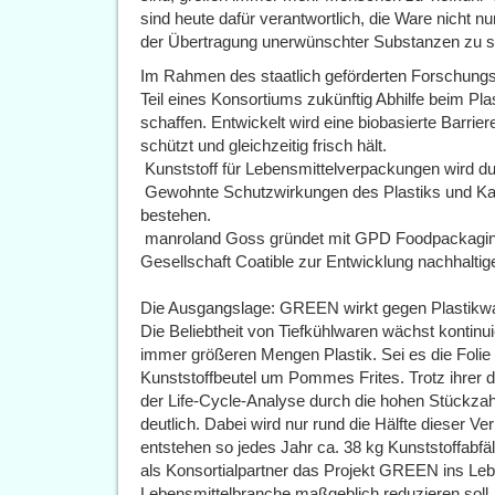
sind heute dafür verantwortlich, die Ware nicht nur
der Übertragung unerwünschter Substanzen zu s
Im Rahmen des staatlich geförderten Forschung
Teil eines Konsortiums zukünftig Abhilfe beim Plas
schaffen. Entwickelt wird eine biobasierte Barrie
schützt und gleichzeitig frisch hält.
 Kunststoff für Lebensmittelverpackungen wird d
 Gewohnte Schutzwirkungen des Plastiks und Kar
bestehen.
 manroland Goss gründet mit GPD Foodpackaging
Gesellschaft Coatible zur Entwicklung nachhaltig
Die Ausgangslage: GREEN wirkt gegen Plastikwahn
Die Beliebtheit von Tiefkühlwaren wächst kontinui
immer größeren Mengen Plastik. Sei es die Folie 
Kunststoffbeutel um Pommes Frites. Trotz ihrer d
der Life-Cycle-Analyse durch die hohen Stückzah
deutlich. Dabei wird nur rund die Hälfte dieser V
entstehen so jedes Jahr ca. 38 kg Kunststoffabfä
als Konsortialpartner das Projekt GREEN ins Lebe
Lebensmittelbranche maßgeblich reduzieren soll.