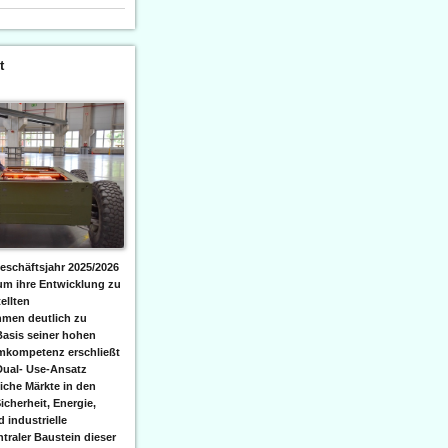
t
eschäftsjahr 2025/2026
 um ihre Entwicklung zu
ellten
men deutlich zu
Basis seiner hohen
emkompetenz erschließt
Dual- Use-Ansatz
iche Märkte in den
icherheit, Energie,
 industrielle
raler Baustein dieser