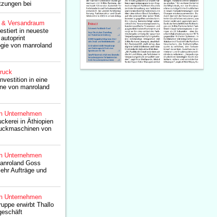
tzungen bei
g & Versandraum
stiert in neueste
utoprint
gie von manroland
druck
nvestition in eine
ne von manroland
n Unternehmen
ckerei in Äthiopien
Druckmaschinen von
n Unternehmen
anroland Goss
mehr Aufträge und
n Unternehmen
ppe erwirbt Thallo
geschäft