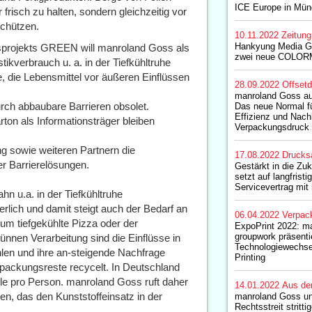
ICE Europe in Mü
 frisch zu halten, sondern gleichzeitig vor
chützen.
10.11.2022
Zeitun
Hankyung Media Gro
sprojekts GREEN will manroland Goss als
zwei neue COLORM
tikverbrauch u. a. in der Tiefkühltruhe
re, die Lebensmittel vor äußeren Einflüssen
28.09.2022
Offset
manroland Goss au
urch abbaubare Barrieren obsolet.
Das neue Normal fü
Effizienz und Nachh
ton als Informationsträger bleiben
Verpackungsdruck
 sowie weiteren Partnern die
17.08.2022
Drucks
er Barrierelösungen.
Gestärkt in die Zu
setzt auf langfrist
Servicevertrag mi
 u.a. in der Tiefkühltruhe
erlich und damit steigt auch der Bedarf an
06.04.2022
Verpac
um tiefgekühlte Pizza oder der
ExpoPrint 2022: m
groupwork präsenti
ünnen Verarbeitung sind die Einflüsse in
Technologiewechse
len und ihre an-steigende Nachfrage
Printing
erpackungsreste recycelt. In Deutschland
lle pro Person. manroland Goss ruft daher
14.01.2022
Aus de
n, das den Kunststoffeinsatz in der
manroland Goss u
Rechtsstreit strittig