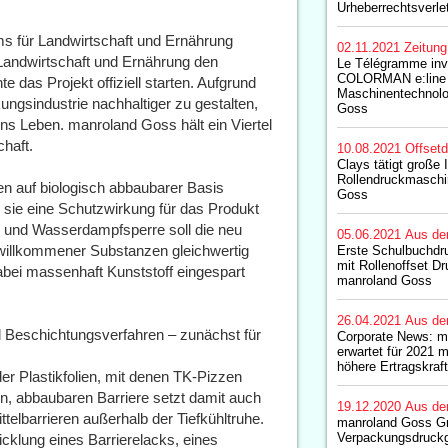
Urheberrechtsverle
s für Landwirtschaft und Ernährung
02.11.2021
Zeitun
Landwirtschaft und Ernährung den
Le Télégramme inve
COLORMAN e:line a
 das Projekt offiziell starten. Aufgrund
Maschinentechnolo
ngsindustrie nachhaltiger zu gestalten,
Goss
ins Leben. manroland Goss hält ein Viertel
chaft.
10.08.2021
Offset
Clays tätigt große I
Rollendruckmaschi
 auf biologisch abbaubarer Basis
Goss
 sie eine Schutzwirkung für das Produkt
- und Wasserdampfsperre soll die neu
05.06.2021
Aus de
nwillkommener Substanzen gleichwertig
Erste Schulbuchdru
mit Rollenoffset 
abei massenhaft Kunststoff eingespart
manroland Goss
26.04.2021
Aus de
 Beschichtungsverfahren – zunächst für
Corporate News: m
erwartet für 2021 
höhere Ertragskraft
er Plastikfolien, mit denen TK-Pizzen
en, abbaubaren Barriere setzt damit auch
19.12.2020
Aus de
telbarrieren außerhalb der Tiefkühltruhe.
manroland Goss Gru
Verpackungsdruck
icklung eines Barrierelacks, eines