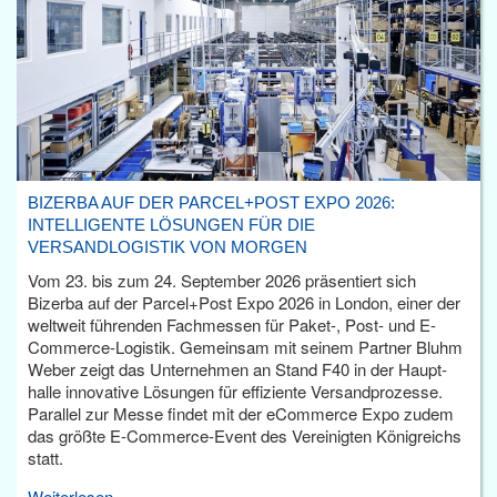
BIZERBA AUF DER PARCEL+POST EXPO 2026:
INTELLIGENTE LÖSUNGEN FÜR DIE
VERSANDLOGISTIK VON MORGEN
Vom 23. bis zum 24. September 2026 präsentiert sich
Bizerba auf der Parcel+Post Expo 2026 in London, einer der
weltweit führenden Fachmessen für Paket-, Post- und E-
Commerce-Logistik. Gemeinsam mit seinem Partner Bluhm
Weber zeigt das Unternehmen an Stand F40 in der Haupt­
halle innovative Lösungen für effiziente Versandprozesse.
Parallel zur Messe findet mit der eCommerce Expo zudem
das größte E-Commerce-Event des Vereinigten Königreichs
statt.
Weiterlesen...