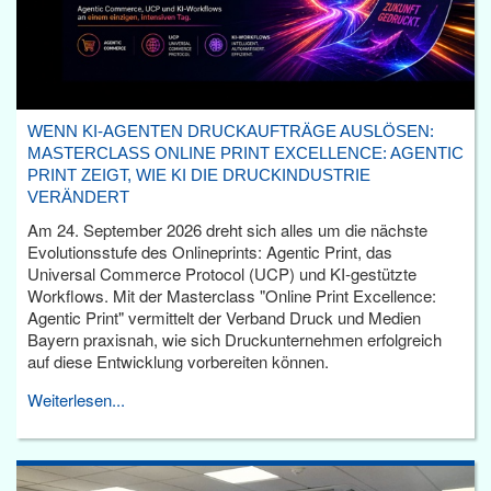
WENN KI-AGENTEN DRUCKAUFTRÄGE AUSLÖSEN:
MASTERCLASS ONLINE PRINT EXCELLENCE: AGENTIC
PRINT ZEIGT, WIE KI DIE DRUCKINDUSTRIE
VERÄNDERT
Am 24. September 2026 dreht sich alles um die nächste
Evolutionsstufe des Onlineprints: Agentic Print, das
Universal Commerce Protocol (UCP) und KI-gestützte
Workflows. Mit der Masterclass "Online Print Excellence:
Agentic Print" vermittelt der Verband Druck und Medien
Bayern praxisnah, wie sich Druckunternehmen erfolgreich
auf diese Entwicklung vorbereiten können.
Weiterlesen...