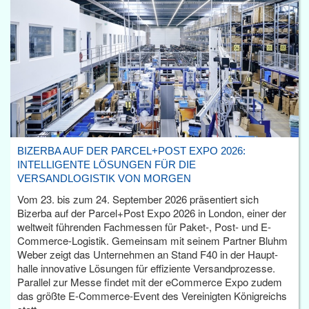
BIZERBA AUF DER PARCEL+POST EXPO 2026:
INTELLIGENTE LÖSUNGEN FÜR DIE
VERSANDLOGISTIK VON MORGEN
Vom 23. bis zum 24. September 2026 präsentiert sich
Bizerba auf der Parcel+Post Expo 2026 in London, einer der
weltweit führenden Fachmessen für Paket-, Post- und E-
Commerce-Logistik. Gemeinsam mit seinem Partner Bluhm
Weber zeigt das Unternehmen an Stand F40 in der Haupt­
halle innovative Lösungen für effiziente Versandprozesse.
Parallel zur Messe findet mit der eCommerce Expo zudem
das größte E-Commerce-Event des Vereinigten Königreichs